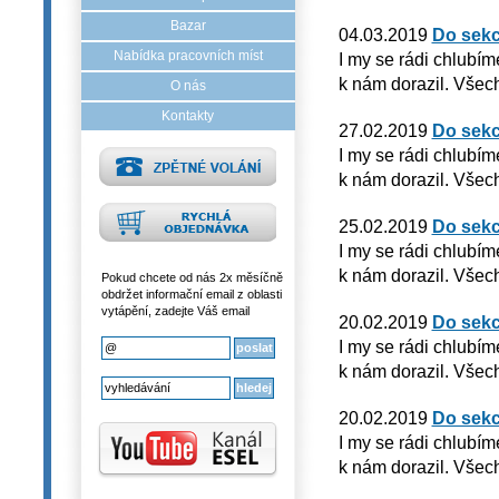
Bazar
04.03.2019
Do sekc
Nabídka pracovních míst
I my se rádi chlubím
k nám dorazil. Všech
O nás
Kontakty
27.02.2019
Do sekc
I my se rádi chlubím
k nám dorazil. Všech
25.02.2019
Do sekc
I my se rádi chlubím
k nám dorazil. Všech
Pokud chcete od nás 2x měsíčně
obdržet informační email z oblasti
vytápění, zadejte Váš email
20.02.2019
Do sekc
I my se rádi chlubím
k nám dorazil. Všech
20.02.2019
Do sekc
I my se rádi chlubím
k nám dorazil. Všech