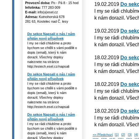
Provozní doba:
Po - Pá 8 - 15 hod
19.02.2019
Do sekc
Infolinka:
777 283 009
I my se rádi chlubím
E-mail:
info(a)esel.cz
Adresa:
Kutnohorská 678
k nám dorazil. Všech
281 63, Kostelec nad Č. lesy
19.02.2019
Do sekc
Do sekce Napsali o nás / nám
I my se rádi chlubím
přidán nový příspěvek
I my se rádi chlubíme a proto
k nám dorazil. Všech
bychom se chtěli s vámi podělit o
dopis (email), který k nám
18.02.2019
Do sekc
dorazil. Všechny dopisy
naleznete na stránce
I my se rádi chlubím
http://estech.esel.cz/napsali
k nám dorazil. Všech
Do sekce Napsali o nás / nám
přidán nový příspěvek
18.02.2019
Do sekc
I my se rádi chlubíme a proto
bychom se chtěli s vámi podělit o
I my se rádi chlubím
dopis (email), který k nám
k nám dorazil. Všech
dorazil. Všechny dopisy
naleznete na stránce
http://estech.esel.cz/napsali
18.02.2019
Do sekc
Do sekce Napsali o nás / nám
I my se rádi chlubím
přidán nový příspěvek
k nám dorazil. Všech
I my se rádi chlubíme a proto
bychom se chtěli s vámi podělit o
dopis (email), který k nám
<< Předchozí
[1]
[2]
[3]
[4]
dorazil. Všechny dopisy