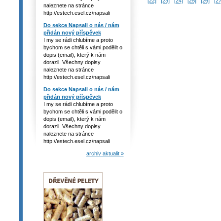
[22]
[23]
[24]
[25]
[26]
[27
naleznete na stránce
http://estech.esel.cz/napsali
Do sekce Napsali o nás / nám
přidán nový příspěvek
I my se rádi chlubíme a proto
bychom se chtěli s vámi podělit o
dopis (email), který k nám
dorazil. Všechny dopisy
naleznete na stránce
http://estech.esel.cz/napsali
Do sekce Napsali o nás / nám
přidán nový příspěvek
I my se rádi chlubíme a proto
bychom se chtěli s vámi podělit o
dopis (email), který k nám
dorazil. Všechny dopisy
naleznete na stránce
http://estech.esel.cz/napsali
archiv aktualit »