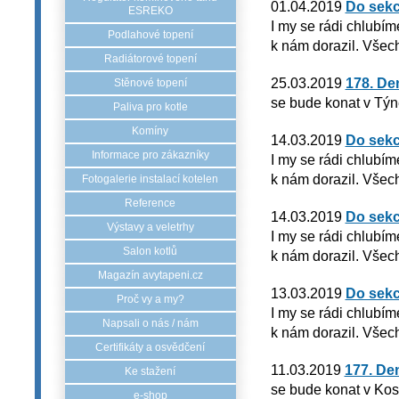
01.04.2019
Do sekc
ESREKO
I my se rádi chlubím
Podlahové topení
k nám dorazil. Všech
Radiátorové topení
25.03.2019
178. De
Stěnové topení
se bude konat v Týn
Paliva pro kotle
Komíny
14.03.2019
Do sekc
Informace pro zákazníky
I my se rádi chlubím
k nám dorazil. Všech
Fotogalerie instalací kotelen
Reference
14.03.2019
Do sekc
Výstavy a veletrhy
I my se rádi chlubím
Salon kotlů
k nám dorazil. Všech
Magazín avytapeni.cz
13.03.2019
Do sekc
Proč vy a my?
I my se rádi chlubím
Napsali o nás / nám
k nám dorazil. Všech
Certifikáty a osvědčení
11.03.2019
177. De
Ke stažení
se bude konat v Kos
e-shop