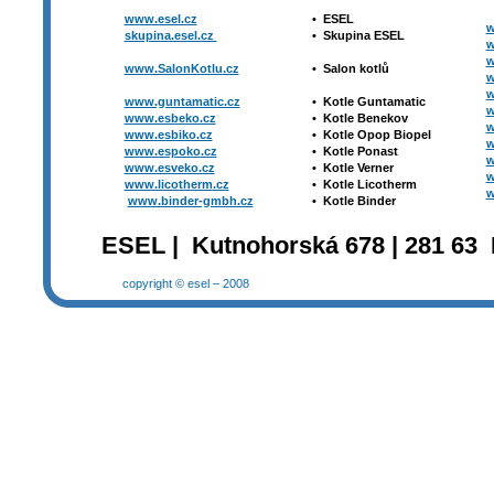
www.esel.cz
•
ESEL
w
skupina.esel.cz
•
Skupina ESEL
w
w
www.SalonKotlu.cz
•
Salon kotlů
w
w
www.guntamatic.cz
•
Kotle
Guntamatic
w
www.esbeko.cz
•
Kotle
Benekov
w
www.esbiko.cz
•
Kotle Opop Biopel
w
www.espoko.cz
•
Kotle Ponast
w
www.esveko.cz
•
Kotle Verner
w
www.licotherm.cz
•
Kotle Licotherm
w
www.binder-gmbh.cz
•
Kotle Binder
ESEL | Kutnohorská 678 | 281 63 
copyright © esel – 2008