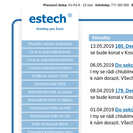
Provozní doba:
Po-Pá 8 - 15 hod
Infolinka:
777 283 009
Kotelny pro život
Aktuality
Filozofie našeho podnikání
13.05.2019
180. De
Co je to automatický kotel
se bude konat v Kos
Co je to automatická kotelna
06.05.2019
Do sekc
Cenové kalkulátory kotelen
I my se rádi chlubím
Kotlíkové dotace 2026
k nám dorazil. Všech
Kontroly kotlů 2026
08.04.2019
179. De
Automatické kotle na pelety
se bude konat v Kos
Automatické kotle na štěpku
Automatické kotle na obilí
01.04.2019
Do sekc
I my se rádi chlubím
Automatické kotle na uhlí
k nám dorazil. Všech
Kotle na kusové dřevo
Regulátor komínového tahu