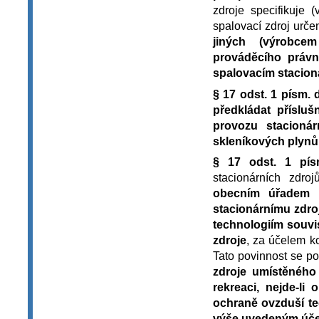
zdroje specifikuje 
spalovací zdroj urče
jiných (výrobcem
prováděcího práv
spalovacím stacion
§ 17 odst. 1 písm. 
předkládat příslu
provozu stacioná
skleníkových plynů
§ 17 odst. 1 pís
stacionárních zdro
obecním úřadem o
stacionárnímu zdro
technologiím souvi
zdroje
, za účelem k
Tato povinnost se p
zdroje umístěného
rekreaci, nejde-li
ochraně ovzduší te
výše uvedeným účel