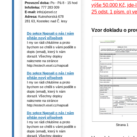
Provozní doba:
Po - Pá 8 - 15 hod
výše 50.000 Kč, jde-l
Infolinka:
777 283 009
25 odst. 1 písm. o) ve
E-mail:
info(a)esel.cz
Adresa:
Kutnohorská 678
281 63, Kostelec nad Č. lesy
Vzor dokladu o pro
Do sekce Napsali o nás / nám
přidán nový příspěvek
I my se rádi chlubíme a proto
bychom se chtěli s vámi podělit o
dopis (email), který k nám
dorazil. Všechny dopisy
naleznete na stránce
http://estech.esel.cz/napsali
Do sekce Napsali o nás / nám
přidán nový příspěvek
I my se rádi chlubíme a proto
bychom se chtěli s vámi podělit o
dopis (email), který k nám
dorazil. Všechny dopisy
naleznete na stránce
http://estech.esel.cz/napsali
Do sekce Napsali o nás / nám
přidán nový příspěvek
I my se rádi chlubíme a proto
Strana 1
bychom se chtěli s vámi podělit o
dopis (email), který k nám
dorazil. Všechny dopisy