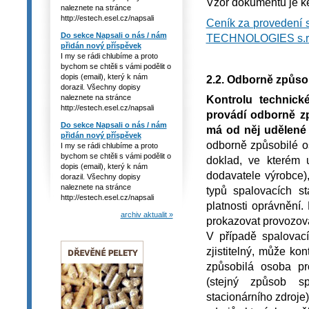
Vzor dokumentu je k
naleznete na stránce
http://estech.esel.cz/napsali
Ceník za provedení s
Do sekce Napsali o nás / nám
TECHNOLOGIES s.r.
přidán nový příspěvek
I my se rádi chlubíme a proto
bychom se chtěli s vámi podělit o
dopis (email), který k nám
2.2. Odborně způso
dorazil. Všechny dopisy
naleznete na stránce
Kontrolu technick
http://estech.esel.cz/napsali
provádí odborně z
Do sekce Napsali o nás / nám
má od něj udělené 
přidán nový příspěvek
odborně způsobilé o
I my se rádi chlubíme a proto
bychom se chtěli s vámi podělit o
doklad, ve kterém 
dopis (email), který k nám
dodavatele výrobce)
dorazil. Všechny dopisy
naleznete na stránce
typů spalovacích s
http://estech.esel.cz/napsali
platnosti oprávnění
archiv aktualit »
prokazovat provozova
V případě spalovací
zjistitelný, může ko
způsobilá osoba pr
(stejný způsob s
stacionárního zdroje)