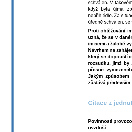
schválen. V takovém
když byla újma zp
nepřihlédlo. Za situ
úředně schválen, se 
Proti obtěžování i
uzná, že se v dané
imisemi a žalobě vy
Návrhem na zahájení
který se dopouští 
rozsudku, jímž by 
přesně vymezeného
Jakým způsobem ž
zůstává především
Citace z jedno
Povinnosti provozo
ovzduší