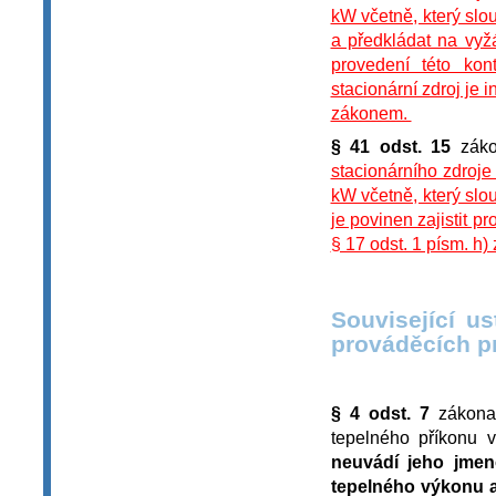
kW včetně, který slou
a předkládat na vyž
provedení této kon
stacionární zdroj je
zákonem.
§ 41 odst. 15
záko
stacionárního zdroj
kW včetně, který slou
je povinen zajistit p
§ 17 odst. 1 písm. h
Související u
prováděcích p
§ 4 odst. 7
zákona 
tepelného příkonu 
neuvádí jeho jmen
tepelného výkonu a