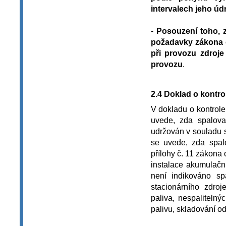
intervalech jeho úd
-
Posouzení toho, z
požadavky zákona o
při provozu zdroje
provozu
.
2.4 Doklad o kontro
V dokladu o kontrole
uvede, zda spalova
udržován v souladu 
se uvede, zda spal
přílohy č. 11 zákona
instalace akumulační
není indikováno sp
stacionárního zdro
paliva, nespaliteln
palivu, skladování od