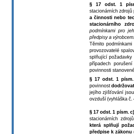
§ 17 odst. 1 pís
stacionárních zdrojů
a činnosti nebo te
stacionárního zdr
podmínkami pro jeh
předpisy a výrobcem
Těmito podmínkami 
provozovatelé spalov
splňující požadavky
případech porušen
povinnosti stanovené
§ 17 odst. 1 písm.
povinnost
dodržovat
jejího zjišťování j
ovzduší (vyhláška č.
§ 17 odst. 1 písm. c
stacionárních zdroj
která splňují pož
předpise k zákonu