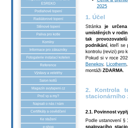
ESREKO
2025
Podlahové topení
1. Účel
Radiátorové topení
Stránka
je určena
Stěnové topení
umístěných v rodin
Paliva pro kotle
tak provozovate
Komíny
podnikání
, kteří se
Informace pro zákazníky
kontrolu (revizi) pro 
Pokud si v roce 2020
Fotogalerie instalací kotelen
Benekov
,
Licotherm
Reference
montáži
ZDARMA
.
Výstavy a veletrhy
Salon kotlů
Magazín avytapeni.cz
2. Kontrola 
stacionárního 
Proč vy a my?
Napsali o nás / nám
2.1. Povinnost vypl
Certifikáty a osvědčení
Ke stažení
Podle ustanovení § 
spalovacího staci
e-shop