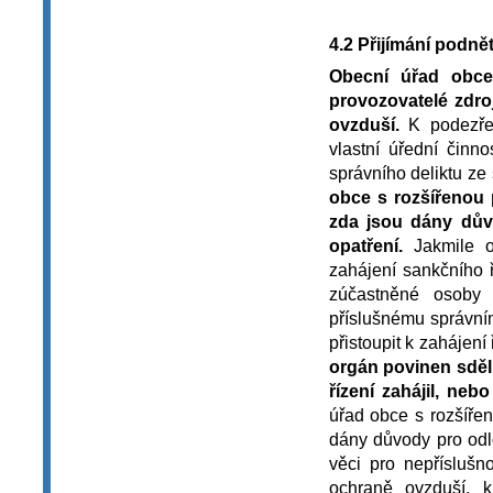
4.2 Přijímání podně
Obecní úřad obce
provozovatelé zdro
ovzduší.
K podezřen
vlastní úřední činn
správního deliktu ze
obce s rozšířenou 
zda jsou dány dův
opatření.
Jakmile o
zahájení sankčního 
zúčastněné osoby 
příslušnému správní
přistoupit k zahájení 
orgán povinen sděli
řízení zahájil, ne
úřad obce s rozšířen
dány důvody pro odlo
věci pro nepříslušn
ochraně ovzduší, k