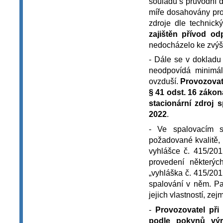
souladu s průvodní 
míře dosahovány pro
zdroje dle technic
zajištěn přívod od
nedocházelo ke zvýš
- Dále se v dokladu 
neodpovídá minimá
ovzduší.
Provozovat
§ 41 odst. 16 zákon
stacionární zdroj 
2022
.
- Ve spalovacím s
požadované kvalitě, 
vyhlášce č. 415/201
provedení některýc
„vyhláška č. 415/201
spalování v něm. Pa
jejich vlastností, z
-
Provozovatel při
podle pokynů výr