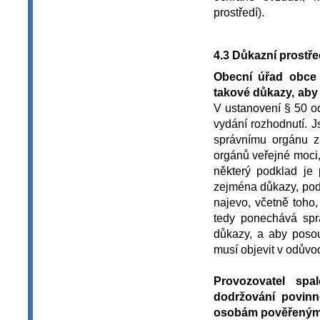
prostředí).
4.3 Důkazní prostř
Obecní úřad obce 
takové důkazy, aby
V ustanovení § 50 o
vydání rozhodnutí. 
správnímu orgánu z
orgánů veřejné moci
některý podklad je 
zejména důkazy, podl
najevo, včetně toho,
tedy ponechává sprá
důkazy, a aby posou
musí objevit v odůvo
Provozovatel spa
dodržování povin
osobám pověřeným 