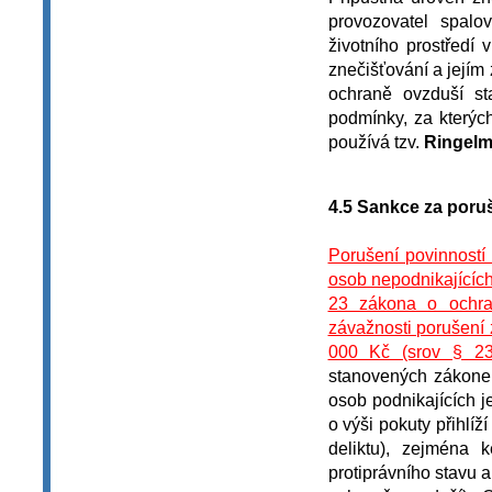
provozovatel spalov
životního prostředí 
znečišťování a jejím
ochraně ovzduší st
podmínky, za kterýc
používá tzv.
Ringel
4.5 Sankce za poru
Porušení povinností
osob nepodnikajících
23 zákona o ochran
závažnosti porušení 
000 Kč (srov § 23
stanovených zákone
osob podnikajících je
o výši pokuty přihlí
deliktu), zejména
protiprávního stavu a