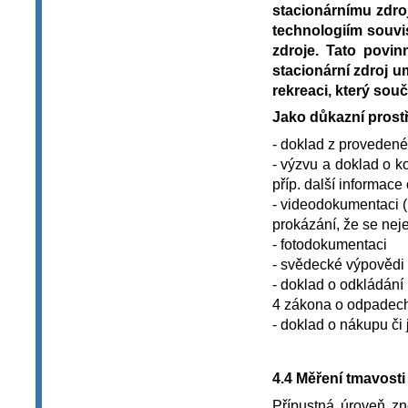
stacionárnímu zdro
technologiím souvi
zdroje. Tato povin
stacionární zdroj 
rekreaci, který sou
Jako důkazní prostř
- doklad z provedené
- výzvu a doklad o k
příp. další informac
- videodokumentaci (
prokázání, že se nej
- fotodokumentaci
- svědecké výpovědi
- doklad o odkládání
4 zákona o odpadec
- doklad o nákupu či 
4.4 Měření tmavosti
Přípustná úroveň zn