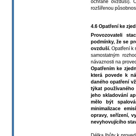
ochraně ovzduší). 
rozšířenou působností
4.6 Opatření ke zje
Provozovateli sta
podmínky, že se pr
ovzduší.
Opatření k 
samostatným rozho
návaznosti na proved
Opatřením ke zjedn
která povede k ná
daného opatření vž
týkat používaného p
jeho skladování ap
mělo být spalová
minimalizace emis
opravy, seřízení, v
nevyhovujícího sta
Délka lhůty k proved