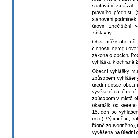
spalování zakázat, 
právního předpisu 
stanovení podmínek 
úrovni znečištění
zástavby.
Obec může obecně zá
činnosti, neregulov
zákona o obcích. Po
vyhlášku k ochraně ž
Obecní vyhlášky můž
způsobem vyhlášeny
úřední desce obecn
vyvěšení na úřední
způsobem v místě ob
okamžik, od kterého s
15. den po vyhlášen
roku). Výjimečně, po
řádně zdůvodněno), m
vyvěšena na úřední 