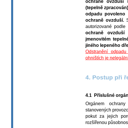
ochraně ovzduší 
(tepelně zpracován)
odpadu povoleno 
ochraně ovzduší.
S
autorizované podle
ochraně ovzduší 
jmenovitém tepeln
jiného lepeného dře
Odstranění odpadu
ohništích je nelegál
4. Postup při 
4.1 Příslušné orgá
Orgánem ochrany 
stanovených provozov
pokut za jejich po
rozšířenou působnost