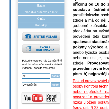
příkonu od 10 do 3
Bazar
soustavu ústředn
Nabídka pracovních míst
prostřednictvím oso
O nás
zdroje a má od něj u
„odborně způsobilá
Kontakty
předkládat na vyžá
provedení této kon
spalovací stacioná
pokyny výrobce a
anebo fyzická osoba
nebo neexistuje, po
Pokud chcete od nás 2x měsíčně
zdroje.
Provozovat
obdržet informační email z oblasti
provedení první ko
vytápění, zadejte Váš email
písm. h) nejpozději
Pokud provozovatel n
osoby kontrolu techn
nebo nepředloží n
potvrzení o provede
riziku uložení pokut
(srov. ust. § 23 ods