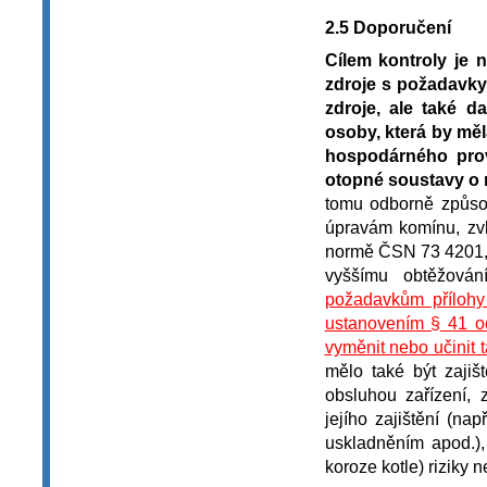
2.5 Doporučení
Cílem kontroly je 
zdroje s požadavk
zdroje, ale také d
osoby, která by mě
hospodárného prov
otopné soustavy o 
tomu odborně způso
úpravám komínu, zvl
normě ČSN 73 4201, 
vyššímu obtěžová
požadavkům přílohy
ustanovením § 41 od
vyměnit nebo učinit t
mělo také být zaji
obsluhou zařízení,
jejího zajištění (na
uskladněním apod.), 
koroze kotle) riziky