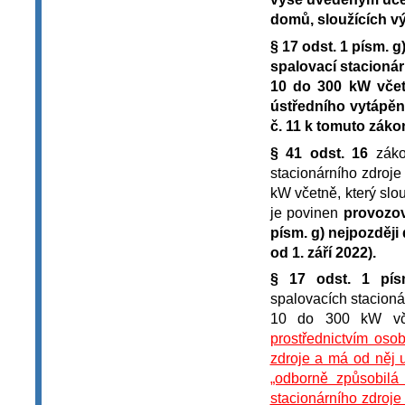
domů, sloužících v
§ 17 odst. 1 písm. g
spalovací stacioná
10 do 300 kW včetn
ústředního vytápěn
č. 11 k tomuto záko
§ 41 odst. 16
zákon
stacionárního zdroj
kW včetně, který slou
je povinen
provozov
písm. g) nejpozději
od 1. září 2022).
§ 17 odst. 1 pís
spalovacích stacioná
10 do 300 kW vč
prostřednictvím oso
zdroje a má od něj u
„odborně způsobilá
stacionárního zdroj