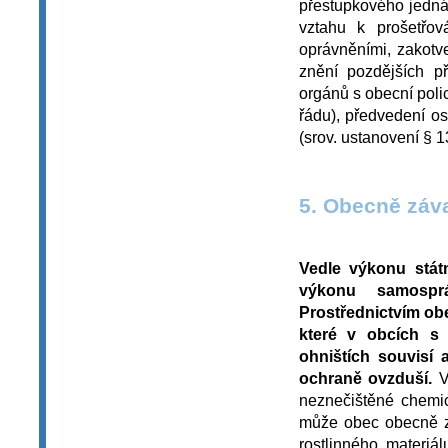
přestupkového jedná
vztahu k prošetřov
oprávněními, zakotv
znění pozdějších p
orgánů s obecní polic
řádu), předvedení os
(srov. ustanovení § 
5. Obecně záv
Vedle výkonu stát
výkonu samospr
Prostřednictvím ob
které v obcích s
ohništích souvisí
ochraně ovzduší.
V
neznečištěné chemi
může obec obecně z
rostlinného materiá