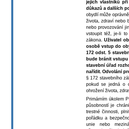
jejich vlastníků p
důkazů a dalších p
obydlí může oprávněn
života, zdraví nebo
nebo provozování ji
vstoupit též, je-li
zákona.
Uživatel o
osobě vstup do oby
172 odst. 5 staveb
bude bránit vstupu
stavební úřad rozh
nařídit. Odvolání 
§ 172 stavebního zá
pokud se jedná o o
ohrožení života, zdr
Primárním úkolem Po
působností je chrán
trestné činnosti, pl
pořádku a bezpečnos
unie nebo meziná