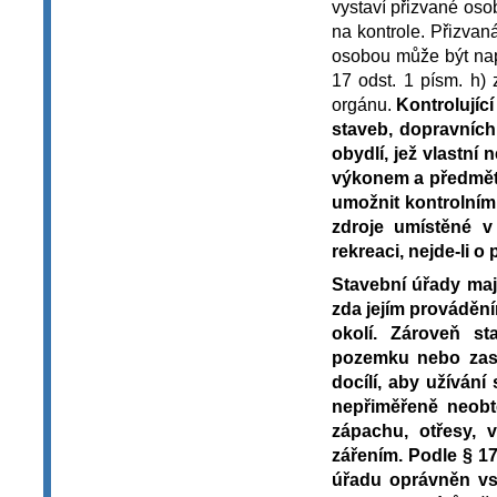
vystaví přizvané osob
na kontrole. Přizvan
osobou může být nap
17 odst. 1 písm. h)
orgánu.
Kontrolujíc
staveb, dopravních
obydlí, jež vlastní
výkonem a předměte
umožnit kontrolním
zdroje umístěné 
rekreaci, nejde-li 
Stavební úřady maj
zda jejím prováděn
okolí. Zároveň st
pozemku nebo zast
docílí, aby užívání
nepřiměřeně neobtě
zápachu, otřesy, 
zářením. Podle § 1
úřadu oprávněn vs