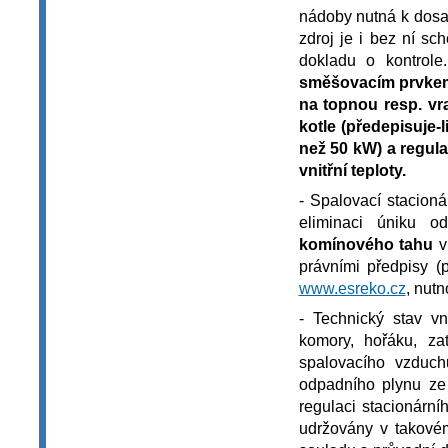
nádoby nutná k dosa
zdroj je i bez ní sc
dokladu o kontrol
směšovacím prvke
na topnou resp. vr
kotle (předepisuje-
než 50 kW) a regul
vnitřní teploty.
- Spalovací stacioná
eliminaci úniku o
komínového tahu
v
právními předpisy 
www.esreko.cz
, nutn
- Technický stav vn
komory, hořáku, zat
spalovacího vzduch
odpadního plynu ze 
regulaci stacionární
udržovány v takovém