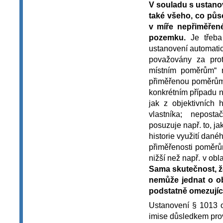
V souladu s ustano
také všeho, co půso
v míře nepřiměřen
pozemku.
Je třeba 
ustanovení automatic
považovány za prot
místním poměrům“ n
přiměřenou poměrům“
konkrétním případu n
jak z objektivních 
vlastníka; nepostač
posuzuje např. to, j
historie využití dané
přiměřenosti poměrům
nižší než např. v obl
Sama skutečnost, ž
nemůže jednat o o
podstatně omezujíc
Ustanovení § 1013 o
imise důsledkem pro