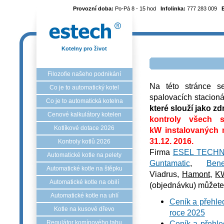
Provozní doba:
Po-Pá 8 - 15 hod
Infolinka:
777 283 009
Kotelny pro život
Filozofie našeho podnikání
Na této stránce s
Co je to automatický kotel
spalovacích stacion
Co je to automatická kotelna
které slouží jako z
Cenové kalkulátory kotelen
kontroly všech
Kotlíkové dotace 2026
kW instalovaných 
31.12. 2016.
Kontroly kotlů 2026
Firma
ESEL TECHNO
Automatické kotle na pelety
Guntamatic
,
Ben
Automatické kotle na štěpku
Viadrus,
Hamont
,
K
Automatické kotle na obilí
(objednávku) můžete
Automatické kotle na uhlí
Ceník a přehled
Kotle na kusové dřevo
roce 2025
Regulátor komínového tahu
Ceník a přehle