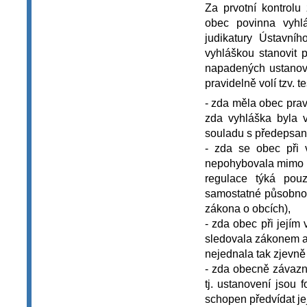
Za prvotní kontrolu
obec povinna vyhlá
judikatury Ústavní
vyhláškou stanovit 
napadených ustanov
pravidelně volí tzv. 
- zda měla obec pra
zda vyhláška byla 
souladu s předepsan
- zda se obec při
nepohybovala mimo 
regulace týká pouz
samostatné působnost
zákona o obcích),
- zda obec při její
sledovala zákonem ap
nejednala tak zjevn
- zda obecně závazná
tj. ustanovení jsou 
schopen předvídat je