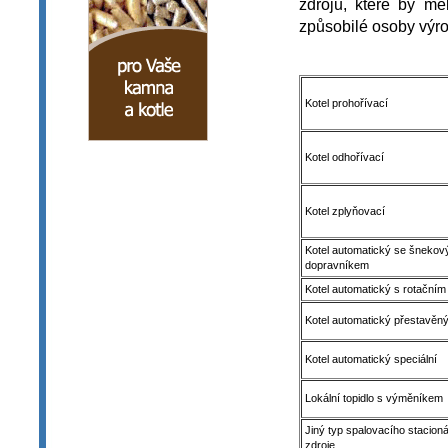
zdrojů, které by mě
způsobilé osoby vý
Kotel prohořívací
Kotel odhořívací
Kotel zplyňovací
Kotel automatický se šneko
dopravníkem
Kotel automatický s rotačním
Kotel automatický přestavěn
Kotel automatický speciální
Lokální topidlo s výměníkem
Jiný typ spalovacího stacion
zdroje