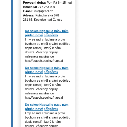
Provozní doba:
Po - Pá 8 - 15 hod
Infolinka:
777 283 009
E-mail:
info(a)esel.cz
Adresa:
Kutnohorská 678
281 63, Kostelec nad Č. lesy
Do sekce Napsali o nás / nám
přidán nový příspěvek
I my se rádi chlubíme a proto
bychom se chtěli s vámi podělit o
dopis (email), který k nám
dorazil. Všechny dopisy
naleznete na stránce
http://estech.esel.cz/napsali
Do sekce Napsali o nás / nám
přidán nový příspěvek
I my se rádi chlubíme a proto
bychom se chtěli s vámi podělit o
dopis (email), který k nám
dorazil. Všechny dopisy
naleznete na stránce
http://estech.esel.cz/napsali
Do sekce Napsali o nás / nám
přidán nový příspěvek
I my se rádi chlubíme a proto
bychom se chtěli s vámi podělit o
dopis (email), který k nám
dorazil. Všechny dopisy