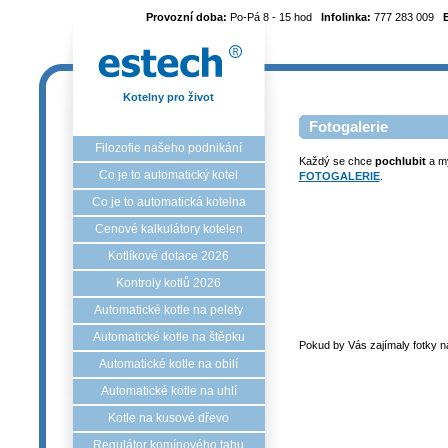
Provozní doba:
Po-Pá 8 - 15 hod
Infolinka:
777 283 009
Kotelny pro život
Fotogalerie
Filozofie našeho podnikání
Každý se chce
pochlubit
a my
Co je to automatický kotel
FOTOGALERIE
.
Co je to automatická kotelna
Cenové kalkulátory kotelen
Kotlíkové dotace 2026
Kontroly kotlů 2026
Automatické kotle na pelety
Automatické kotle na štěpku
Pokud by Vás zajímaly fotky ná
Automatické kotle na obilí
Automatické kotle na uhlí
Kotle na kusové dřevo
Regulátor komínového tahu