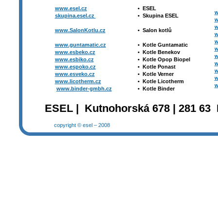
www.esel.cz
•
ESEL
w
skupina.esel.cz
•
Skupina ESEL
w
w
www.SalonKotlu.cz
•
Salon kotlů
w
w
www.guntamatic.cz
•
Kotle
Guntamatic
w
www.esbeko.cz
•
Kotle
Benekov
w
www.esbiko.cz
•
Kotle Opop Biopel
w
www.espoko.cz
•
Kotle Ponast
w
www.esveko.cz
•
Kotle Verner
w
www.licotherm.cz
•
Kotle Licotherm
w
www.binder-gmbh.cz
•
Kotle Binder
ESEL | Kutnohorská 678 | 281 63 
copyright © esel – 2008