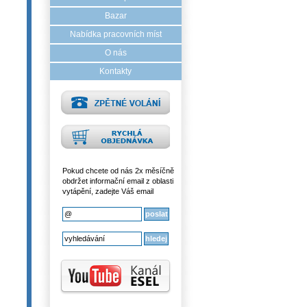
Bazar
Nabídka pracovních míst
O nás
Kontakty
Pokud chcete od nás 2x měsíčně
obdržet informační email z oblasti
vytápění, zadejte Váš email