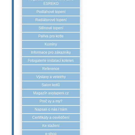
ESREKO
Podlahové topení
Radiátorové topení
Stěnové topení
Paliva pro kotle
Komíny
Informace pro zákazníky
Fotogalerie instalací kotelen
Reference
Výstavy a veletrhy
Salon kotlů
Magazín avytapeni.cz
Proč vy a my?
Napsali o nás / nám
Certifikáty a osvědčení
Ke stažení
e-shop