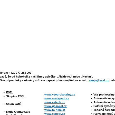
elefon: +420 777 283 009
padě, že od kohokoli z naší firmy uslyšíte: „Nejde to.“ nebo „Nevím".
Své připomínky a náměty můžete napsat přímo majiteli na email:
smeja@esel.cz
nebo
•
ESEL
www.vseprokotelny.cz
•
Vše pro koteln
•
Skupina ESEL
www.avytapeni.cz
•
Automatické vy
www.estech.cz
•
Automatické ko
•
Salon kotlů
www.gasokol.cz
•
Solární systé
www.tc-nibe.cz
• Tepelná čerpad
•
Kotle
Guntamatic
www.espedi.cz
• P
aliva do kotlů 