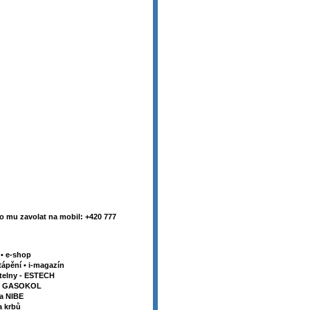
 mu zavolat na mobil: +420 777
y
•
e-shop
tápění
•
i-magazín
telny - ESTECH
my GASOKOL
la NIBE
a krbů