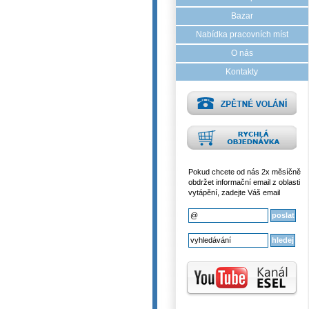
Bazar
Nabídka pracovních míst
O nás
Kontakty
Pokud chcete od nás 2x měsíčně
obdržet informační email z oblasti
vytápění, zadejte Váš email