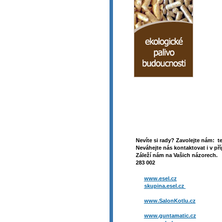
Nevíte si rady? Zavolejte nám: t
Neváhejte nás kontaktovat i v pří
Záleží nám na Vašich názorech. 
283 002
www.esel.cz
skupina.esel.cz
www.SalonKotlu.cz
www.guntamatic.cz