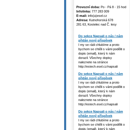
Provozní doba:
Po - Pá 8 - 15 hod
Infolinka:
777 283 009
E-mail:
info(a)esel.cz
Adresa:
Kutnohorská 678
281 63, Kostelec nad Č. lesy
Do sekce Napsali o nás / nám
přidán nový příspěvek
I my se rádi chlubíme a proto
bychom se chtěli s vámi podělit o
dopis (email), který k nám
dorazil. Všechny dopisy
naleznete na stránce
http://estech.esel.cz/napsali
Do sekce Napsali o nás / nám
přidán nový příspěvek
I my se rádi chlubíme a proto
bychom se chtěli s vámi podělit o
dopis (email), který k nám
dorazil. Všechny dopisy
naleznete na stránce
http://estech.esel.cz/napsali
Do sekce Napsali o nás / nám
přidán nový příspěvek
I my se rádi chlubíme a proto
bychom se chtěli s vámi podělit o
dopis (email), který k nám