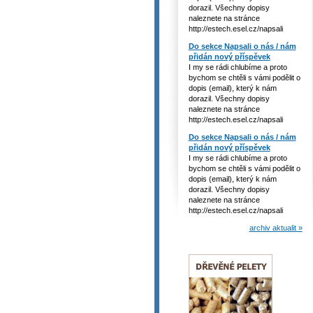
dorazil. Všechny dopisy
naleznete na stránce
http://estech.esel.cz/napsali
Do sekce Napsali o nás / nám
přidán nový příspěvek
I my se rádi chlubíme a proto
bychom se chtěli s vámi podělit o
dopis (email), který k nám
dorazil. Všechny dopisy
naleznete na stránce
http://estech.esel.cz/napsali
Do sekce Napsali o nás / nám
přidán nový příspěvek
I my se rádi chlubíme a proto
bychom se chtěli s vámi podělit o
dopis (email), který k nám
dorazil. Všechny dopisy
naleznete na stránce
http://estech.esel.cz/napsali
archiv aktualit »