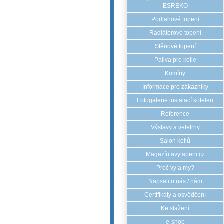
ESREKO
Podlahové topení
Radiátorové topení
Stěnové topení
Paliva pro kotle
Komíny
Informace pro zákazníky
Fotogalerie instalací kotelen
Reference
Výstavy a veletrhy
Salon kotlů
Magazín avytapeni.cz
Proč vy a my?
Napsali o nás / nám
Certifikáty a osvědčení
Ke stažení
e-shop