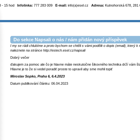
8 - 15 hod
Infolinka:
777 283 009
E-mail:
info(a)esel.cz
Adresa:
Kutnohorská 678, 281 6
Do sekce Napsali o nás / nám přidán nový příspěvek
I my se rádi chlubíme a proto bychom se chtěli s vámi podělit o dopis (email), který 
naleznete na stránce http://estech.esel.cz/napsali
Dobrý večer
ďakujem za pomoc ale čo je hlavne máte neskutočne šikovného technika drží vám štan
Hlavne je to že si vedel poradiť proste to upravil aby sme mohli topiť
Miroslav Sopko, Praha 6, 6.4.2023
Datum publikování článku: 06.04.2023