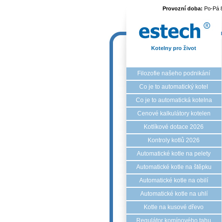
Provozní doba:
Po-Pá 
Kotelny pro život
Filozofie našeho podnikání
Co je to automatický kotel
Co je to automatická kotelna
Cenové kalkulátory kotelen
Kotlíkové dotace 2026
Kontroly kotlů 2026
Automatické kotle na pelety
Automatické kotle na štěpku
Automatické kotle na obilí
Automatické kotle na uhlí
Kotle na kusové dřevo
Regulátor komínového tahu