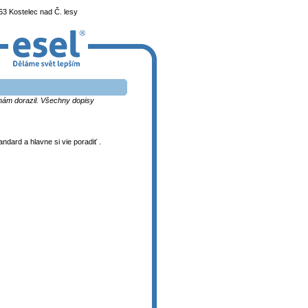
3 Kostelec nad Č. lesy
k nám dorazil. Všechny dopisy
dard a hlavne si vie poradiť .