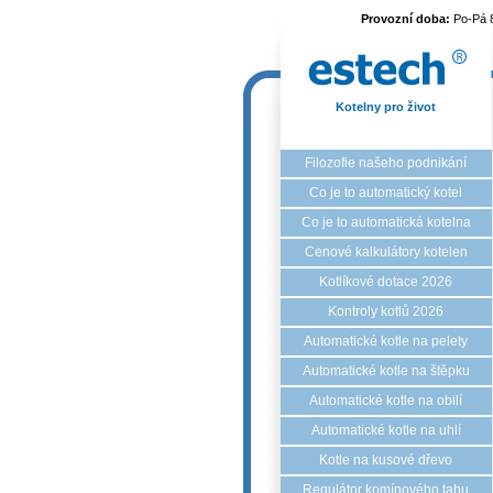
Provozní doba:
Po-Pá 
Kotelny pro život
Filozofie našeho podnikání
Co je to automatický kotel
Co je to automatická kotelna
Cenové kalkulátory kotelen
Kotlíkové dotace 2026
Kontroly kotlů 2026
Automatické kotle na pelety
Automatické kotle na štěpku
Automatické kotle na obilí
Automatické kotle na uhlí
Kotle na kusové dřevo
Regulátor komínového tahu