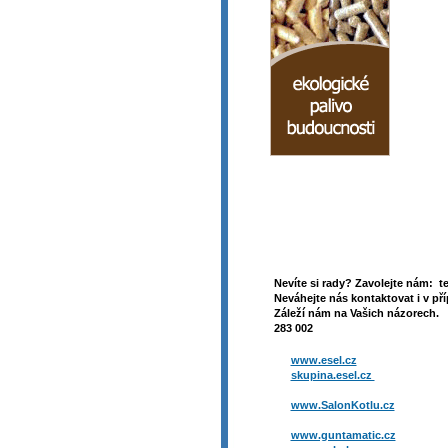
Nevíte si rady? Zavolejte nám: t
Neváhejte nás kontaktovat i v pří
Záleží nám na Vašich názorech. 
283 002
www.esel.cz
skupina.esel.cz
www.SalonKotlu.cz
www.guntamatic.cz