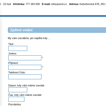
8 - 15 hod
Infolinka:
777 283 009
E-mail:
info(a)esel.cz
Adresa:
Kutnohorská 678, 281 6
Zpětné volání
My vám zavoláme, jen napište kdy ...
Titul:
Jméno:
*
Příjmení:
*
Telefonní číslo:
Datum, kdy vám máme zavolat:
Čas, kdy vám máme zavolat:
Poznámka: