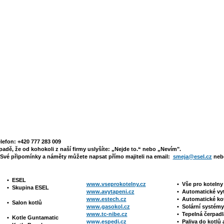
elefon: +420 777 283 009
padě, že od kohokoli z naší firmy uslyšíte: „Nejde to.“ nebo „Nevím".
Své připomínky a náměty můžete napsat přímo majiteli na email:
smeja@esel.cz
nebo
•
ESEL
www.vseprokotelny.cz
•
Vše pro koteln
•
Skupina ESEL
www.avytapeni.cz
•
Automatické vy
www.estech.cz
•
Automatické ko
•
Salon kotlů
www.gasokol.cz
•
Solární systé
www.tc-nibe.cz
• Tepelná čerpad
•
Kotle
Guntamatic
www.espedi.cz
• P
aliva do kotlů 