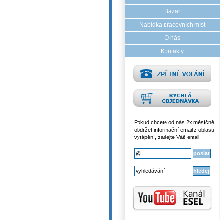
Bazar
Nabídka pracovních míst
O nás
Kontakty
Pokud chcete od nás 2x měsíčně
obdržet informační email z oblasti
vytápění, zadejte Váš email