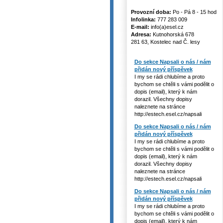
Provozní doba:
Po - Pá 8 - 15 hod
Infolinka:
777 283 009
E-mail:
info(a)esel.cz
Adresa:
Kutnohorská 678
281 63, Kostelec nad Č. lesy
Do sekce Napsali o nás / nám
přidán nový příspěvek
I my se rádi chlubíme a proto
bychom se chtěli s vámi podělit o
dopis (email), který k nám
dorazil. Všechny dopisy
naleznete na stránce
http://estech.esel.cz/napsali
Do sekce Napsali o nás / nám
přidán nový příspěvek
I my se rádi chlubíme a proto
bychom se chtěli s vámi podělit o
dopis (email), který k nám
dorazil. Všechny dopisy
naleznete na stránce
http://estech.esel.cz/napsali
Do sekce Napsali o nás / nám
přidán nový příspěvek
I my se rádi chlubíme a proto
bychom se chtěli s vámi podělit o
dopis (email), který k nám