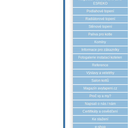
ESREKO
Podlahové topení
Radiátorové topení
Stěnové topení
Paliva pro kotle
Komíny
Informace pro zákazníky
Fotogalerie instalací kotelen
Reference
Výstavy a veletrhy
Salon kotlů
Magazín avytapeni.cz
Proč vy a my?
Napsali o nás / nám
Certifikáty a osvědčení
Ke stažení
e-shop