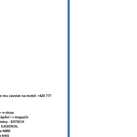
 mu zavolat na mobil: +420 777
y
•
e-shop
tápění
•
i-magazín
telny - ESTECH
my GASOKOL
la NIBE
a krbů