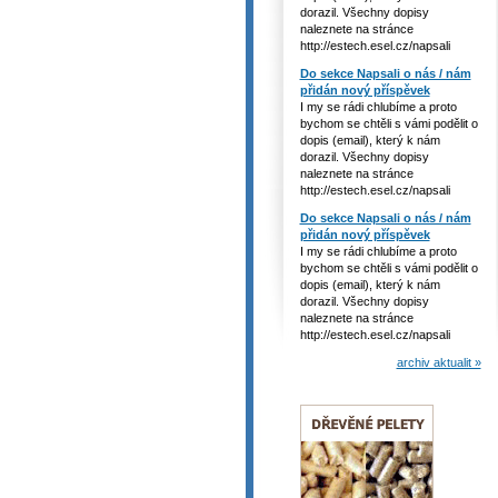
dorazil. Všechny dopisy
naleznete na stránce
http://estech.esel.cz/napsali
Do sekce Napsali o nás / nám
přidán nový příspěvek
I my se rádi chlubíme a proto
bychom se chtěli s vámi podělit o
dopis (email), který k nám
dorazil. Všechny dopisy
naleznete na stránce
http://estech.esel.cz/napsali
Do sekce Napsali o nás / nám
přidán nový příspěvek
I my se rádi chlubíme a proto
bychom se chtěli s vámi podělit o
dopis (email), který k nám
dorazil. Všechny dopisy
naleznete na stránce
http://estech.esel.cz/napsali
archiv aktualit »