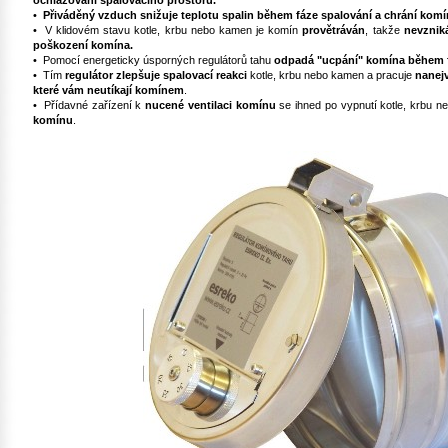
ochlazování spalovacího prostoru.
•
Přiváděný vzduch snižuje teplotu spalin během fáze spalování a chrání kom
• V klidovém stavu kotle, krbu nebo kamen je komín
provětráván
, takže
nevznik
poškození komína.
• Pomocí energeticky úsporných regulátorů tahu
odpadá "ucpání" komína během f
• Tím
regulátor zlepšuje spalovací reakci
kotle, krbu nebo kamen a pracuje
nanejv
které vám neutíkají komínem
.
• Přídavné zařízení k
nucené ventilaci komínu
se ihned po vypnutí kotle, krbu 
komínu
.