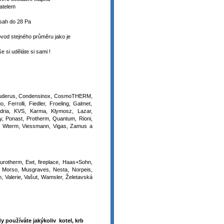
vatelem
zsah do 28 Pa
od stejného průměru jako je
e si uděláte si sami !
č, Buderus, Condensinox, CosmoTHERM,
 Ferrolli, Fiedler, Froeling, Galmet,
dria, KVS, Karma, Klymosz, Lazar,
y, Ponast, Protherm, Quantum, Rioni,
olf, Wterm, Viessmann, Vigas, Zamus a
 Eurotherm, Ewt, fireplace, Haas+Sohn,
, Morso, Musgraves, Nesta, Norpeis,
, Valerie, Vašut, Wamsler, Želetavská
y používáte jakýkoliv kotel, krb