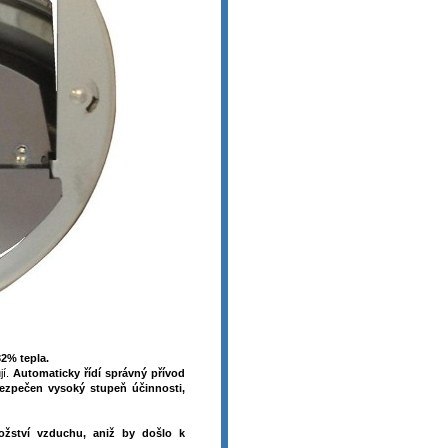
32% tepla.
jí.
Automaticky řídí správný přívod
ezpečen vysoký stupeň účinnosti,
žství vzduchu, aniž by došlo k