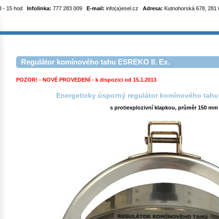
8 - 15 hod
Infolinka:
777 283 009
E-mail:
info(a)esel.cz
Adresa:
Kutnohorská 678, 281 6
Regulátor komínového tahu ESREKO II. Ex.
POZOR! - NOVÉ PROVEDENÍ - k dispozici od 15.1.2013
Energeticky úsporný regulátor komínového tahu
s protiexplozivní klapkou, průměr 150 mm