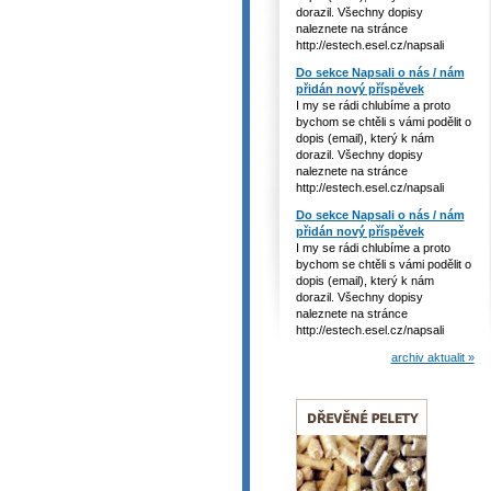
dorazil. Všechny dopisy
naleznete na stránce
http://estech.esel.cz/napsali
Do sekce Napsali o nás / nám
přidán nový příspěvek
I my se rádi chlubíme a proto
bychom se chtěli s vámi podělit o
dopis (email), který k nám
dorazil. Všechny dopisy
naleznete na stránce
http://estech.esel.cz/napsali
Do sekce Napsali o nás / nám
přidán nový příspěvek
I my se rádi chlubíme a proto
bychom se chtěli s vámi podělit o
dopis (email), který k nám
dorazil. Všechny dopisy
naleznete na stránce
http://estech.esel.cz/napsali
archiv aktualit »