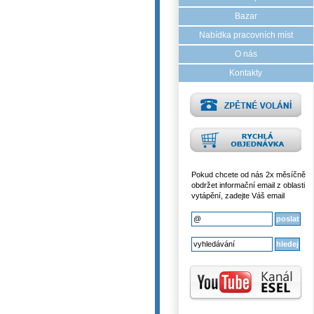
Bazar
Nabídka pracovních míst
O nás
Kontakty
Pokud chcete od nás 2x měsíčně
obdržet informační email z oblasti
vytápění, zadejte Váš email