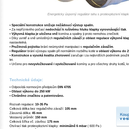
Energeticky úsporný regulátor tahu s protiexplozivní kla
•
Speciální konstrukce snižuje nežádoucí výstup spalin.
• Za nepříznivého počasí
nedochází k rušivému hluku klapky vyrovnávající tlak
.
•
Výkyvná klapka je uložena vně
komína a spaliny ji proto nemohou znečistit.
• Díky uvnitř a vně umístěných
regulačních závaží
je
oblast regulace výkyvné kla
nastavitelná.
•
Pružinová pojistka
brání neúmyslné manipulaci s
regulačním závažím
.
•
Regulátor
brání výstupu spalin při normálním rozběhu kotle
v oblasti výkonu do 2
•
Konstrukce a vysoká kvalita zhotovení
zaručuje i za nejtvrdších podmínek použ
let.
• Určeno pro
nevyvložkované i vyvložkované
komíny a pro všechny druhy kotlů, k
Technické údaje:
• Odpovídá normovým předpisům
DIN 4705
•
Oblast výkonu do 250 kW
•
Chráněno značkou a patentováno.
Rozsah regulace:
10-35 Pa
Celková délka bez regulačního závaží:
105 mm
Zásuvná délka:
45 mm
Vestavný průměr:
150 mm
Celková šířka vč. závěsu:
175 mm
Otvírací tlak protiexplozivní klapky:
minimálně 6 mbar
( 600 Pa )