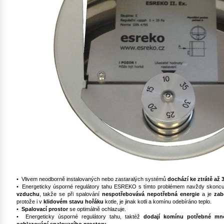
• Vlivem neodborně instalovaných nebo zastaralých systémů
dochází ke ztrátě až 
• Energeticky úsporné regulátory tahu ESREKO s tímto problémem navždy skoncu
vzduchu
, takže se při spalování
nespotřebovává nepotřebná energie
a je
zab
protože i v
klidovém stavu hořáku
kotle, je jinak kotli a komínu odebíráno teplo.
•
Spalovací prostor
se optimálně ochlazuje.
• Energeticky úsporné regulátory tahu, taktéž
dodají komínu potřebné mno