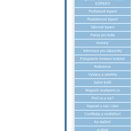
ESREKO
Podlahové topení
Radiátorové topení
Stěnové topení
Paliva pro kotle
Komíny
Informace pro zákazníky
Fotogalerie instalací kotelen
Reference
Výstavy a veletrhy
Salon kotlů
Magazín avytapeni.cz
Proč vy a my?
Napsali o nás / nám
Certifikáty a osvědčení
Ke stažení
e-shop