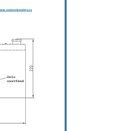
ww.vseprokotelny.cz