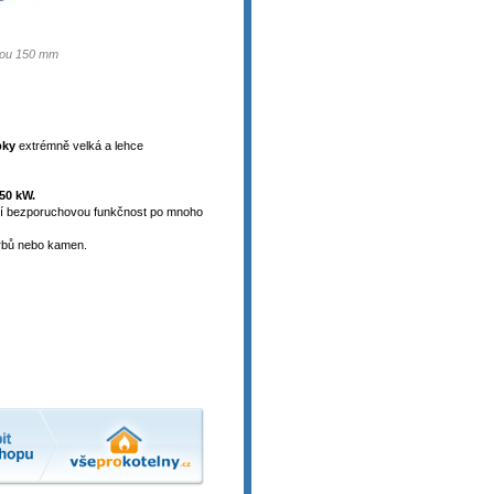
pkou 150 mm
pky
extrémně velká a lehce
50 kW.
ití bezporuchovou funkčnost po mnoho
rbů nebo kamen.