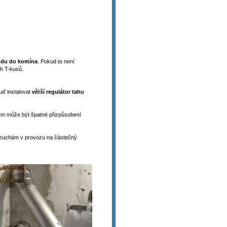
odu do komína
. Pokud to není
h T-kusů.
uď instalovat
větší regulátor tahu
kem může být špatné přizpůsobení
oruchám v provozu na částečný