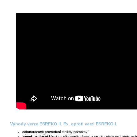
Výhody verze ESREKO II. Ex. oproti verzi ESREKO I.
celonerezové provedení
= nikdy nezrezaví
zámek oscilační klapky
= při vymetání komína se vám nikdy nechtěně neote