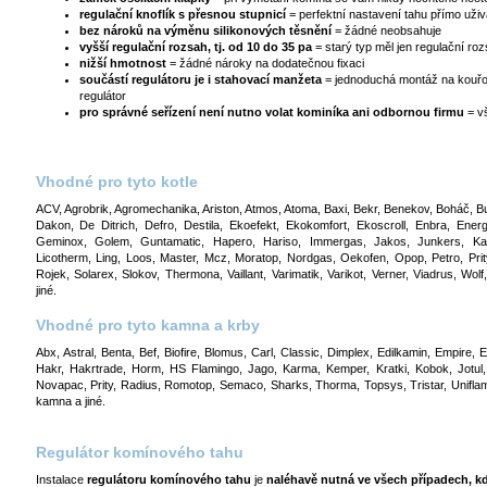
regulační knoflík s přesnou stupnicí
= perfektní nastavení tahu přímo uži
bez nároků na výměnu silikonových těsnění
= žádné neobsahuje
vyšší regulační rozsah, tj. od 10 do 35 pa
= starý typ měl jen regulační ro
nižší hmotnost
= žádné nároky na dodatečnou fixaci
součástí regulátoru je i stahovací manžeta
= jednoduchá montáž na kouřov
regulátor
pro správné seřízení není nutno volat kominíka ani odbornou firmu
= vš
Vhodné pro tyto kotle
ACV, Agrobrik, Agromechanika, Ariston, Atmos, Atoma, Baxi, Bekr, Benekov, Bohá
Dakon, De Ditrich, Defro, Destila, Ekoefekt, Ekokomfort, Ekoscroll, Enbra, Energo,
Geminox, Golem, Guntamatic, Hapero, Hariso, Immergas, Jakos, Junkers, Ka
Licotherm, Ling, Loos, Master, Mcz, Moratop, Nordgas, Oekofen, Opop, Petro, Prit
Rojek, Solarex, Slokov, Thermona, Vaillant, Varimatik, Varikot, Verner, Viadrus, W
jiné.
Vhodné pro tyto kamna a krby
Abx, Astral, Benta, Bef, Biofire, Blomus, Carl, Classic, Dimplex, Edilkamin, Empire,
Hakr, Hakrtrade, Horm, HS Flamingo, Jago, Karma, Kemper, Kratki, Kobok, Jotul
Novapac, Prity, Radius, Romotop, Semaco, Sharks, Thorma, Topsys, Tristar, Uniflam
kamna a jiné.
Regulátor komínového tahu
Instalace
regulátoru komínového tahu
je
naléhavě nutná ve všech případech, kd