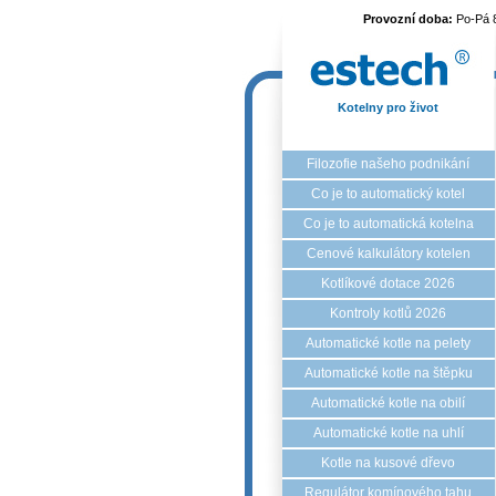
Provozní doba:
Po-Pá 
Kotelny pro život
Filozofie našeho podnikání
Co je to automatický kotel
Co je to automatická kotelna
Cenové kalkulátory kotelen
Kotlíkové dotace 2026
Kontroly kotlů 2026
Automatické kotle na pelety
Automatické kotle na štěpku
Automatické kotle na obilí
Automatické kotle na uhlí
Kotle na kusové dřevo
Regulátor komínového tahu