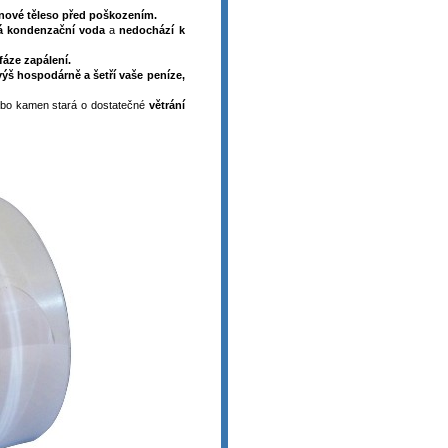
ínové těleso před poškozením.
á kondenzační voda
a
nedochází k
áze zapálení.
ýš hospodárně a šetří vaše peníze,
nebo kamen stará o dostatečné
větrání