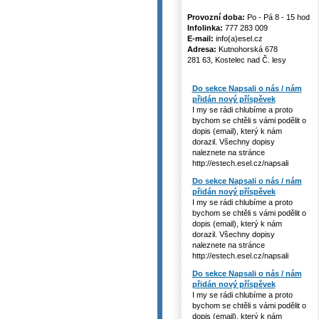
Provozní doba:
Po - Pá 8 - 15 hod
Infolinka:
777 283 009
E-mail:
info(a)esel.cz
Adresa:
Kutnohorská 678
281 63, Kostelec nad Č. lesy
Do sekce Napsali o nás / nám
přidán nový příspěvek
I my se rádi chlubíme a proto
bychom se chtěli s vámi podělit o
dopis (email), který k nám
dorazil. Všechny dopisy
naleznete na stránce
http://estech.esel.cz/napsali
Do sekce Napsali o nás / nám
přidán nový příspěvek
I my se rádi chlubíme a proto
bychom se chtěli s vámi podělit o
dopis (email), který k nám
dorazil. Všechny dopisy
naleznete na stránce
http://estech.esel.cz/napsali
Do sekce Napsali o nás / nám
přidán nový příspěvek
I my se rádi chlubíme a proto
bychom se chtěli s vámi podělit o
dopis (email), který k nám