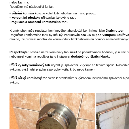
nebo kamna
.
Regulátor má následující funkci:
•
větrání komína
když je kotel, krb nebo kamna mimo provoz
•
vyrovnání přetlaku
při vzniku tlakového rázu
•
regulace a omezení komínového tahu
Kromě toho může regulátor komínového tahu sloužit kominíkovi jako
čisticí otvor
.
Regulátor komínového tahu by měl být zabudován
cca 0,5 m pod vstupem kouřov
možné, lze provést montáž do kouřovodu v blízkosti komína pomocí námi dodávanýc
Respektujte:
Jestliže nelze komínový tah snížit na požadovanou hodnotu, je nutné b
nebo mezi komín a regulátor tahu instalovat
dodatečnou škrticí klapku
.
P
ř
íliš vysoký komínový tah
urychluje spalování. Zvyšuje se teplota spalin. Násled
výkonu, vyšší úlet prachu a poruchy kotle, krbu nebo kamen.
P
ř
íliš nízký komínový tah
vede k problémům s výkonem, neúplnému spalování a p
výkon.