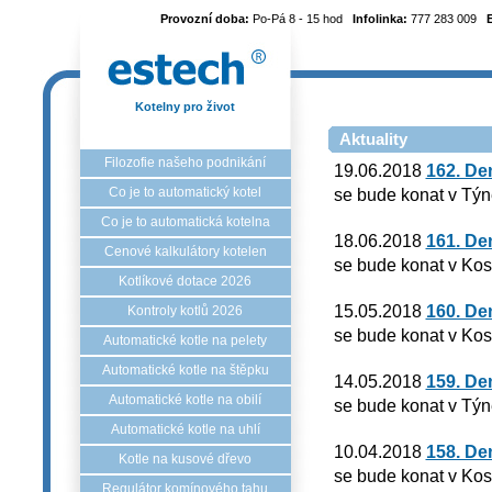
Provozní doba:
Po-Pá 8 - 15 hod
Infolinka:
777 283 009
Kotelny pro život
Aktuality
Filozofie našeho podnikání
19.06.2018
162. De
Co je to automatický kotel
se bude konat v Týn
Co je to automatická kotelna
18.06.2018
161. De
Cenové kalkulátory kotelen
se bude konat v Kos
Kotlíkové dotace 2026
15.05.2018
160. De
Kontroly kotlů 2026
se bude konat v Kos
Automatické kotle na pelety
Automatické kotle na štěpku
14.05.2018
159. De
Automatické kotle na obilí
se bude konat v Týn
Automatické kotle na uhlí
10.04.2018
158. De
Kotle na kusové dřevo
se bude konat v Kos
Regulátor komínového tahu