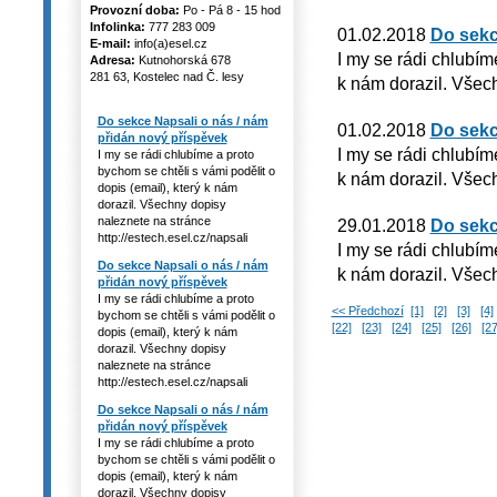
Provozní doba:
Po - Pá 8 - 15 hod
Infolinka:
777 283 009
01.02.2018
Do sekc
E-mail:
info(a)esel.cz
I my se rádi chlubím
Adresa:
Kutnohorská 678
281 63, Kostelec nad Č. lesy
k nám dorazil. Všech
Do sekce Napsali o nás / nám
01.02.2018
Do sekc
přidán nový příspěvek
I my se rádi chlubím
I my se rádi chlubíme a proto
bychom se chtěli s vámi podělit o
k nám dorazil. Všech
dopis (email), který k nám
dorazil. Všechny dopisy
naleznete na stránce
29.01.2018
Do sekc
http://estech.esel.cz/napsali
I my se rádi chlubím
Do sekce Napsali o nás / nám
k nám dorazil. Všech
přidán nový příspěvek
I my se rádi chlubíme a proto
<< Předchozí
[1]
[2]
[3]
[4]
bychom se chtěli s vámi podělit o
[22]
[23]
[24]
[25]
[26]
[27
dopis (email), který k nám
dorazil. Všechny dopisy
naleznete na stránce
http://estech.esel.cz/napsali
Do sekce Napsali o nás / nám
přidán nový příspěvek
I my se rádi chlubíme a proto
bychom se chtěli s vámi podělit o
dopis (email), který k nám
dorazil. Všechny dopisy