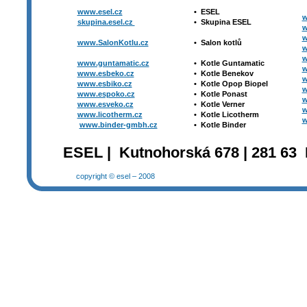
www.esel.cz
•
ESEL
w
skupina.esel.cz
•
Skupina ESEL
w
w
www.SalonKotlu.cz
•
Salon kotlů
w
w
www.guntamatic.cz
•
Kotle
Guntamatic
w
www.esbeko.cz
•
Kotle
Benekov
w
www.esbiko.cz
•
Kotle Opop Biopel
w
www.espoko.cz
•
Kotle Ponast
w
www.esveko.cz
•
Kotle Verner
w
www.licotherm.cz
•
Kotle Licotherm
w
www.binder-gmbh.cz
•
Kotle Binder
ESEL | Kutnohorská 678 | 281 63 
copyright © esel – 2008