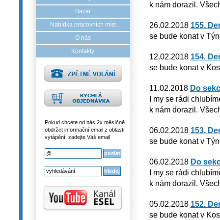
k nám dorazil. Všech
Bazar
26.02.2018
155. De
Nabídka pracovních míst
se bude konat v Týn
O nás
Kontakty
12.02.2018
154. De
se bude konat v Kos
11.02.2018
Do sekc
I my se rádi chlubím
k nám dorazil. Všech
Pokud chcete od nás 2x měsíčně
06.02.2018
153. De
obdržet informační email z oblasti
vytápění, zadejte Váš email
se bude konat v Týn
06.02.2018
Do sekc
I my se rádi chlubím
k nám dorazil. Všech
05.02.2018
152. De
se bude konat v Kos