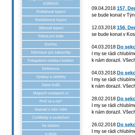
ESREKO
09.04.2018
157. De
Podlahové topení
se bude konat v Týn
Radiátorové topení
12.03.2018
156. De
Stěnové topení
se bude konat v Kost
Paliva pro kotle
Komíny
04.03.2018
Do sekc
Informace pro zákazníky
I my se rádi chlubím
k nám dorazil. Všech
Fotogalerie instalací kotelen
Reference
04.03.2018
Do sekc
Výstavy a veletrhy
I my se rádi chlubím
Salon kotlů
k nám dorazil. Všech
Magazín avytapeni.cz
28.02.2018
Do sekc
Proč vy a my?
I my se rádi chlubím
Napsali o nás / nám
k nám dorazil. Všech
Certifikáty a osvědčení
26.02.2018
Do sekc
Ke stažení
I my se rádi chlubím
e-shop