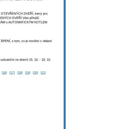
DEN OTEVŘENÝCH DVEŘÍ, který pro
VŘENÝCH DVEŘÍ Vám přináší
SPORÁM s AUTOMATICKÝM KOTLEM
ENÍ, o tom, co je nového v oblasti
skuteční ve dnech 15. 10. - 18. 10.
[16]
[17]
[18]
[19]
[20]
[21]