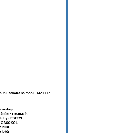
 mu zavolat na mobil: +420 777
y
•
e-shop
tápění
•
i-magazín
telny - ESTECH
my GASOKOL
la NIBE
a krbů