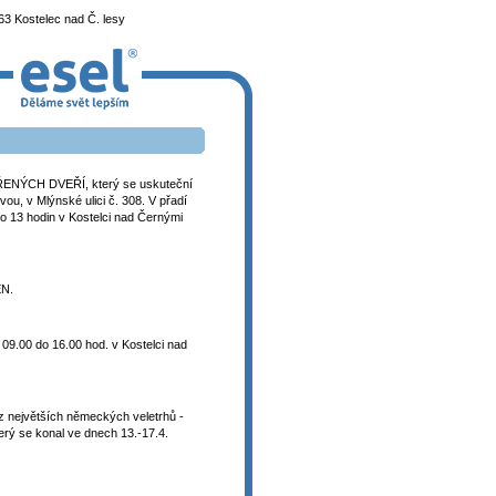
3 Kostelec nad Č. lesy
VŘENÝCH DVEŘÍ, který se uskuteční
u, v Mlýnské ulici č. 308. V přadí
 13 hodin v Kostelci nad Černými
EN.
09.00 do 16.00 hod. v Kostelci nad
 největších německých veletrhů -
terý se konal ve dnech 13.-17.4.