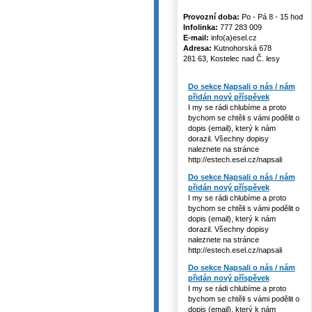
Provozní doba:
Po - Pá 8 - 15 hod
Infolinka:
777 283 009
E-mail:
info(a)esel.cz
Adresa:
Kutnohorská 678
281 63, Kostelec nad Č. lesy
Do sekce Napsali o nás / nám
přidán nový příspěvek
I my se rádi chlubíme a proto
bychom se chtěli s vámi podělit o
dopis (email), který k nám
dorazil. Všechny dopisy
naleznete na stránce
http://estech.esel.cz/napsali
Do sekce Napsali o nás / nám
přidán nový příspěvek
I my se rádi chlubíme a proto
bychom se chtěli s vámi podělit o
dopis (email), který k nám
dorazil. Všechny dopisy
naleznete na stránce
http://estech.esel.cz/napsali
Do sekce Napsali o nás / nám
přidán nový příspěvek
I my se rádi chlubíme a proto
bychom se chtěli s vámi podělit o
dopis (email), který k nám