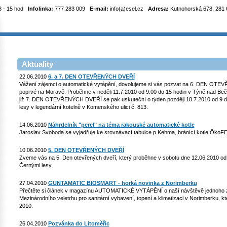
8 - 15 hod
Infolinka:
777 283 009
E-mail:
info(a)esel.cz
Adresa:
Kutnohorská 678, 281 6
Aktuality
22.06.2010
6. a 7. DEN OTEVŘENÝCH DVEŘÍ
Vážení zájemci o automatické vytápění, dovolujeme si vás pozvat na 6. DEN OTE
poprvé na Moravě. Proběhne v neděli 11.7.2010 od 9.00 do 15 hodin v Týně nad Bečvo
již 7. DEN OTEVŘENÝCH DVEŘÍ se pak uskuteční o týden později 18.7.2010 od 9 do
lesy v legendární kotelně v Komenského ulici č. 813.
14.06.2010
Náhrdelník "perel" na téma rakouské automatické kotle
Jaroslav Svoboda se vyjadřuje ke srovnávací tabulce p.Kehma, bránící kotle ÖkoF
10.06.2010
5. DEN OTEVŘENÝCH DVEŘÍ
Zveme vás na 5. Den otevřených dveří, který proběhne v sobotu dne 12.06.2010 od 
Černými lesy.
27.04.2010
GUNTAMATIC BIOSMART - horká novinka z Norimberku
Přečtěte si článek v magazínu AUTOMATICKÉ VYTÁPĚNÍ o naší návštěvě jednoho z
Mezinárodního veletrhu pro sanitární vybavení, topení a klimatizaci v Norimberku, k
2010.
26.04.2010
Pozvánka do Litoměřic