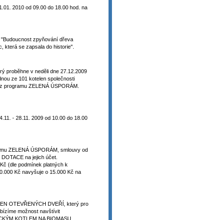
01. 2010 od 09.00 do 18.00 hod. na
: "Budoucnost zpyňování dřeva
terá se zapsala do historie".
 proběhne v neděli dne 27.12.2009
ednou ze 101 kotelen společnosti
CE z programu ZELENÁ ÚSPORÁM.
1. - 28.11. 2009 od 10.00 do 18.00
ogramu ZELENÁ ÚSPORÁM, smlouvy od
 DOTACE na jejich účet.
Kč (dle podmínek platných k
.000 Kč navyšuje o 15.000 Kč na
II. DEN OTEVŘENÝCH DVEŘÍ, který pro
bízíme možnost navštívit
ICKÝM KOTLEM NA BIOMASU.