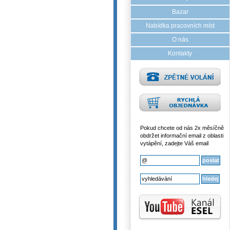
Bazar
Nabídka pracovních míst
O nás
Kontakty
Pokud chcete od nás 2x měsíčně
obdržet informační email z oblasti
vytápění, zadejte Váš email