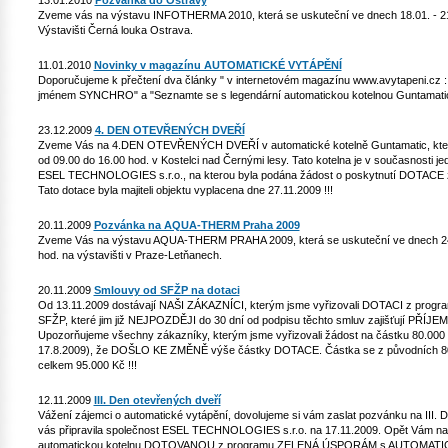
13.01.2010
Pozvánka do Ostravy
Zveme vás na výstavu INFOTHERMA 2010, která se uskuteční ve dnech 18.01. - 21.
Výstavišti Černá louka Ostrava.
11.01.2010
Novinky v magazínu AUTOMATICKÉ VYTÁPĚNÍ
Doporučujeme k přečtení dva články " v internetovém magazínu www.avytapeni.cz 
jménem SYNCHRO" a "Seznamte se s legendární automatickou kotelnou Guntamatic, k
23.12.2009
4. DEN OTEVŘENÝCH DVEŘÍ
Zveme Vás na 4.DEN OTEVŘENÝCH DVEŘÍ v automatické kotelně Guntamatic, který
od 09.00 do 16.00 hod. v Kostelci nad Černými lesy. Tato kotelna je v současnosti j
ESEL TECHNOLOGIES s.r.o., na kterou byla podána žádost o poskytnutí DOTA
Tato dotace byla majiteli objektu vyplacena dne 27.11.2009 !!!
20.11.2009
Pozvánka na AQUA-THERM Praha 2009
Zveme Vás na výstavu AQUA-THERM PRAHA 2009, která se uskuteční ve dnech 24.1
hod. na výstavišti v Praze-Letňanech.
20.11.2009
Smlouvy od SFŽP na dotaci
Od 13.11.2009 dostávají NAŠI ZÁKAZNÍCI, kterým jsme vyřizovali DOTACI z pr
SFŽP, které jim již NEJPOZDĚJI do 30 dní od podpisu těchto smluv zajišťují PŘÍJEM
Upozorňujeme všechny zákazníky, kterým jsme vyřizovali žádost na částku 80.000 
17.8.2009), že DOŠLO KE ZMĚNĚ výše částky DOTACE. Částka se z původních 80
celkem 95.000 Kč !!!
12.11.2009
III. Den otevřených dveří
Vážení zájemci o automatické vytápění, dovolujeme si vám zaslat pozvánku na I
vás připravila společnost ESEL TECHNOLOGIES s.r.o. na 17.11.2009. Opět Vám na
automatickou kotelnu DOTOVANOU z programu ZELENÁ ÚSPORÁM s AUTOMAT