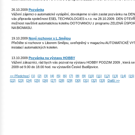
26.10.2009
Pozvánka
Vážení zájemci o automatické vytápění, dovolujeme si vám zaslat pozvánku na 
vás připravila společnost ESEL TECHNOLOGIES s.r.o. na 28.10.2009. DEN OTE
možnost navštívit automatickou kotelnu DOTOVANOU z programu ZELENÁ Ú
NA BIOMASU.
19.10.2009
Nový rozhovor s L.Smějou
Přečtěte si rozhovor s Liborem Smějou, uveřejněný v magazínu AUTOMATICKÉ VYTÁP
instalací automatických kotelen.
13.10.2009
Pozvánka na výstavu HOBBY
Vážení zákazníci, rád bych vás pozval na výstavu HOBBY PODZIM 2009 , která se u
2009 od 9.00 do 18.00 hod. na výstavišti České Budějovice.
<< Předchozí
[1]
[2]
[3]
[4]
[5]
[6]
[7]
[8]
[9]
[10]
[11]
[12]
[13]
[14]
[15]
[22]
[23]
[24]
[25]
[26]
[27]
[28]
[29]
[30]
[31]
[32]
[33]
Další >>