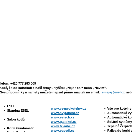
elefon: +420 777 283 009
padě, že od kohokoli z naší firmy uslyšíte: „Nejde to.“ nebo „Nevím".
Své připomínky a náměty můžete napsat přímo majiteli na email:
smeja@esel.cz
nebo
•
ESEL
www.vseprokotelny.cz
•
Vše pro koteln
•
Skupina ESEL
www.avytapeni.cz
•
Automatické vy
www.estech.cz
•
Automatické ko
•
Salon kotlů
www.gasokol.cz
•
Solární systé
www.tc-nibe.cz
• Tepelná čerpad
•
Kotle
Guntamatic
www.espedi.cz
• P
aliva do kotlů 