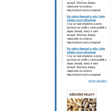
dorazil. Všechny dopisy
naleznete na stránce
http://estech.esel.cz/napsali
Do sekce Napsali o nás / nám
přidán nový příspěvek
I my se rádi chlubíme a proto
bychom se chtěli s vámi podělit o
dopis (email), který k nám
dorazil. Všechny dopisy
naleznete na stránce
http://estech.esel.cz/napsali
Do sekce Napsali o nás / nám
přidán nový příspěvek
I my se rádi chlubíme a proto
bychom se chtěli s vámi podělit o
dopis (email), který k nám
dorazil. Všechny dopisy
naleznete na stránce
http://estech.esel.cz/napsali
archiv aktualit »