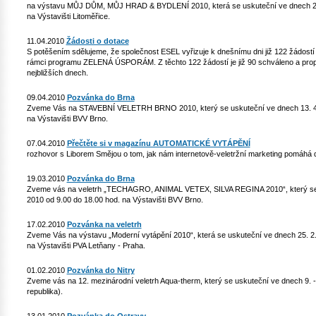
na výstavu MŮJ DŮM, MŮJ HRAD & BYDLENÍ 2010, která se uskuteční ve dnech 29.4
na Výstavišti Litoměřice.
11.04.2010
Žádosti o dotace
S potěšením sdělujeme, že společnost ESEL vyřizuje k dnešnímu dni již 122 žádostí 
rámci programu ZELENÁ ÚSPORÁM. Z těchto 122 žádostí je již 90 schváleno a prop
nejbližších dnech.
09.04.2010
Pozvánka do Brna
Zveme Vás na STAVEBNÍ VELETRH BRNO 2010, který se uskuteční ve dnech 13. 4. -
na Výstavišti BVV Brno.
07.04.2010
Přečtěte si v magazínu AUTOMATICKÉ VYTÁPĚNÍ
rozhovor s Liborem Smějou o tom, jak nám internetově-veletržní marketing pomáh
19.03.2010
Pozvánka do Brna
Zveme vás na veletrh „TECHAGRO, ANIMAL VETEX, SILVA REGINA 2010“, který se us
2010 od 9.00 do 18.00 hod. na Výstavišti BVV Brno.
17.02.2010
Pozvánka na veletrh
Zveme Vás na výstavu „Moderní vytápění 2010“, která se uskuteční ve dnech 25. 2. 
na Výstavišti PVA Letňany - Praha.
01.02.2010
Pozvánka do Nitry
Zveme vás na 12. mezinárodní veletrh Aqua-therm, který se uskuteční ve dnech 9. -
republika).