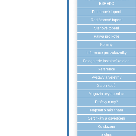
ESREKO
Podlahové topení
Radiátorové topení
Stěnové topení
Paliva pro kotle
Komíny
Informace pro zákazníky
Fotogalerie instalací kotelen
Reference
Výstavy a veletrhy
Salon kotlů
Magazín avytapeni.cz
Proč vy a my?
Napsali o nás / nám
Certifikáty a osvědčení
Ke stažení
e-shop