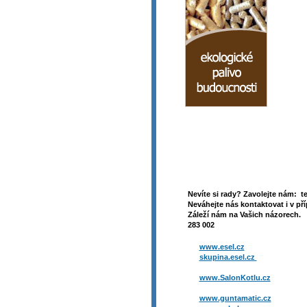
Nevíte si rady? Zavolejte nám: t
Neváhejte nás kontaktovat i v pří
Záleží nám na Vašich názorech. 
283 002
www.esel.cz
skupina.esel.cz
www.SalonKotlu.cz
www.guntamatic.cz