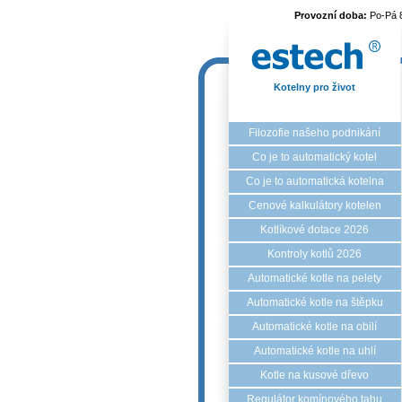
Provozní doba:
Po-Pá 
Kotelny pro život
Filozofie našeho podnikání
Co je to automatický kotel
Co je to automatická kotelna
Cenové kalkulátory kotelen
Kotlíkové dotace 2026
Kontroly kotlů 2026
Automatické kotle na pelety
Automatické kotle na štěpku
Automatické kotle na obilí
Automatické kotle na uhlí
Kotle na kusové dřevo
Regulátor komínového tahu