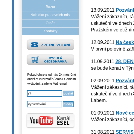
Bazar
13.09.2011
Pozván
Nabídka pracovních míst
Vážení zákazníci, 
uskuteční ve dnech 2
O nás
Pražském veletržním
Kontakty
12.09.2011
Na český
V první polovině zá
11.09.2011
28. DE
se bude konat v Týn
Pokud chcete od nás 2x měsíčně
obdržet informační email z oblasti
02.09.2011
Pozvánk
vytápění, zadejte Váš email
Vážení zákazníci, r
uskuteční ve dnech 8
Labem.
01.09.2011
Nové ce
Vážení zákazníci, od
31.08.2011
SERVISN