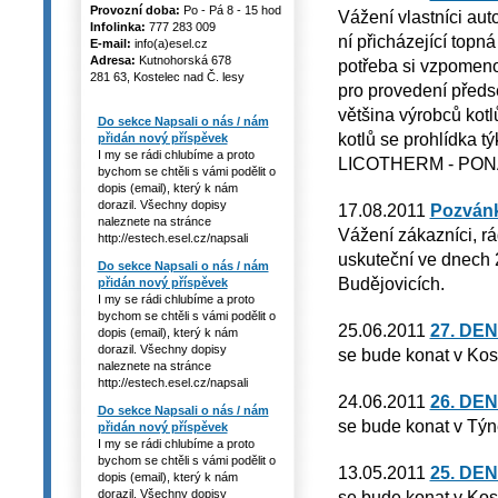
Provozní doba:
Po - Pá 8 - 15 hod
Vážení vlastníci auto
Infolinka:
777 283 009
ní přicházející topn
E-mail:
info(a)esel.cz
Adresa:
Kutnohorská 678
potřeba si vzpomenou
281 63, Kostelec nad Č. lesy
pro provedení předse
většina výrobců kot
Do sekce Napsali o nás / nám
kotlů se prohlídka 
přidán nový příspěvek
I my se rádi chlubíme a proto
LICOTHERM - PON
bychom se chtěli s vámi podělit o
dopis (email), který k nám
dorazil. Všechny dopisy
17.08.2011
Pozvánk
naleznete na stránce
Vážení zákazníci, rá
http://estech.esel.cz/napsali
uskuteční ve dnech 2
Do sekce Napsali o nás / nám
Budějovicích.
přidán nový příspěvek
I my se rádi chlubíme a proto
bychom se chtěli s vámi podělit o
25.06.2011
27. DE
dopis (email), který k nám
dorazil. Všechny dopisy
se bude konat v Kos
naleznete na stránce
http://estech.esel.cz/napsali
24.06.2011
26. DE
Do sekce Napsali o nás / nám
se bude konat v Týn
přidán nový příspěvek
I my se rádi chlubíme a proto
bychom se chtěli s vámi podělit o
13.05.2011
25. DE
dopis (email), který k nám
dorazil. Všechny dopisy
se bude konat v Kos