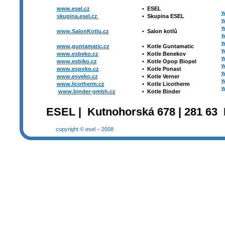
www.esel.cz
•
ESEL
w
skupina.esel.cz
•
Skupina ESEL
w
w
www.SalonKotlu.cz
•
Salon kotlů
w
w
www.guntamatic.cz
•
Kotle
Guntamatic
w
www.esbeko.cz
•
Kotle
Benekov
w
www.esbiko.cz
•
Kotle Opop Biopel
w
www.espoko.cz
•
Kotle Ponast
w
www.esveko.cz
•
Kotle Verner
w
www.licotherm.cz
•
Kotle Licotherm
w
www.binder-gmbh.cz
•
Kotle Binder
ESEL | Kutnohorská 678 | 281 63 
copyright © esel – 2008