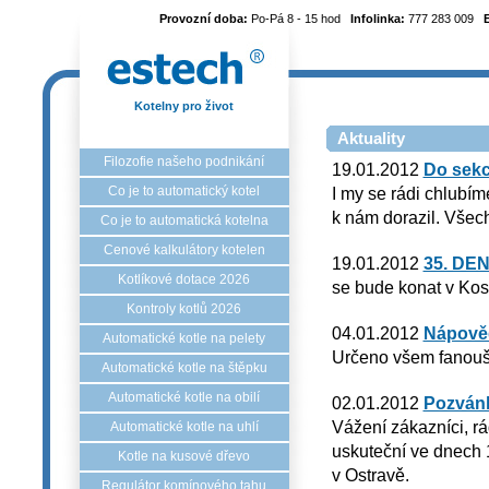
Provozní doba:
Po-Pá 8 - 15 hod
Infolinka:
777 283 009
Kotelny pro život
Aktuality
Filozofie našeho podnikání
19.01.2012
Do sekc
Co je to automatický kotel
I my se rádi chlubím
k nám dorazil. Všech
Co je to automatická kotelna
Cenové kalkulátory kotelen
19.01.2012
35. DE
Kotlíkové dotace 2026
se bude konat v Kos
Kontroly kotlů 2026
04.01.2012
Nápověd
Automatické kotle na pelety
Určeno všem fanou
Automatické kotle na štěpku
Automatické kotle na obilí
02.01.2012
Pozván
Vážení zákazníci, 
Automatické kotle na uhlí
uskuteční ve dnech 
Kotle na kusové dřevo
v Ostravě.
Regulátor komínového tahu