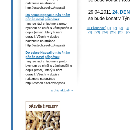
naleznete na stránce
http://estech.esel.cz/napsali
29.04.2011
24. DE
Do sekce Napsali o nás / nám
se bude konat v Týn
přidán nový příspěvek
I my se rádi chlubíme a proto
bychom se chtěli s vámi podělit o
<< Předchozí
[1]
[2]
[3]
[4]
dopis (email), který k nám
[22]
[23]
[24]
[25]
[26]
[27
dorazil. Všechny dopisy
naleznete na stránce
http://estech.esel.cz/napsali
Do sekce Napsali o nás / nám
přidán nový příspěvek
I my se rádi chlubíme a proto
bychom se chtěli s vámi podělit o
dopis (email), který k nám
dorazil. Všechny dopisy
naleznete na stránce
http://estech.esel.cz/napsali
archiv aktualit »