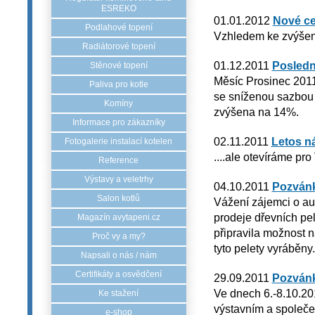
ESREKO
01.01.2012
Nové ce
Podlahové topení
Vzhledem ke zvýšení
Radiátorové topení
01.12.2011
Posledn
Stěnové topení
Měsíc Prosinec 2011
Paliva pro kotle
se sníženou sazbou
Komíny
zvýšena na 14%.
Informace pro zákazníky
02.11.2011
Letos n
Fotogalerie instalací kotelen
....ale otevíráme pr
Reference
Výstavy a veletrhy
04.10.2011
Pozvánk
Salon kotlů
Vážení zájemci o au
prodeje dřevních pe
Magazín avytapeni.cz
připravila možnost 
Proč vy a my?
tyto pelety vyráběny.
Napsali o nás / nám
Certifikáty a osvědčení
29.09.2011
Pozvánk
Ve dnech 6.-8.10.20
Ke stažení
výstavním a společ
e-shop