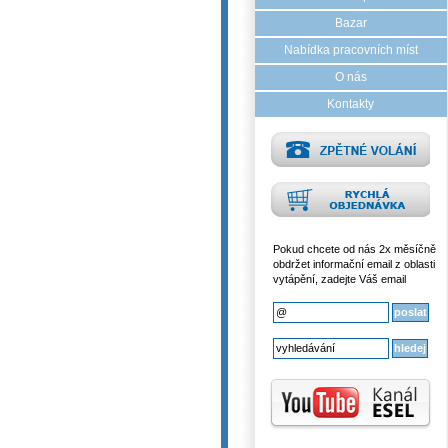
Bazar
Nabídka pracovních míst
O nás
Kontakty
Pokud chcete od nás 2x měsíčně
obdržet informační email z oblasti
vytápění, zadejte Váš email