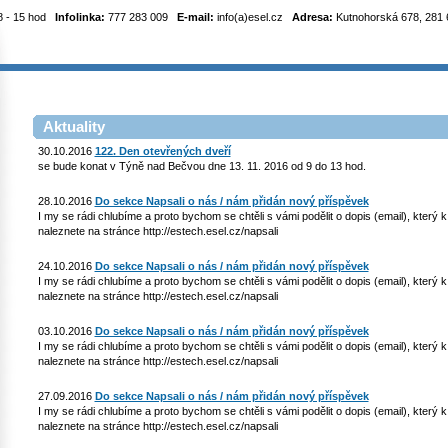
8 - 15 hod
Infolinka:
777 283 009
E-mail:
info(a)esel.cz
Adresa:
Kutnohorská 678, 281 6
Aktuality
30.10.2016
122. Den otevřených dveří
se bude konat v Týně nad Bečvou dne 13. 11. 2016 od 9 do 13 hod.
28.10.2016
Do sekce Napsali o nás / nám přidán nový příspěvek
I my se rádi chlubíme a proto bychom se chtěli s vámi podělit o dopis (email), který
naleznete na stránce http://estech.esel.cz/napsali
24.10.2016
Do sekce Napsali o nás / nám přidán nový příspěvek
I my se rádi chlubíme a proto bychom se chtěli s vámi podělit o dopis (email), který
naleznete na stránce http://estech.esel.cz/napsali
03.10.2016
Do sekce Napsali o nás / nám přidán nový příspěvek
I my se rádi chlubíme a proto bychom se chtěli s vámi podělit o dopis (email), který
naleznete na stránce http://estech.esel.cz/napsali
27.09.2016
Do sekce Napsali o nás / nám přidán nový příspěvek
I my se rádi chlubíme a proto bychom se chtěli s vámi podělit o dopis (email), který
naleznete na stránce http://estech.esel.cz/napsali