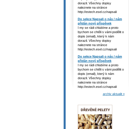
dorazil. Všechny dopisy
naleznete na stránce
http://estech.esel.cz/napsali
Do sekce Napsali o nás / nám
přidán nový příspěvek
I my se rádi chlubíme a proto
bychom se chtěli s vámi podělit o
dopis (email), který k nám
dorazil. Všechny dopisy
naleznete na stránce
http://estech.esel.cz/napsali
Do sekce Napsali o nás / nám
přidán nový příspěvek
I my se rádi chlubíme a proto
bychom se chtěli s vámi podělit o
dopis (email), který k nám
dorazil. Všechny dopisy
naleznete na stránce
http://estech.esel.cz/napsali
archiv aktualit »