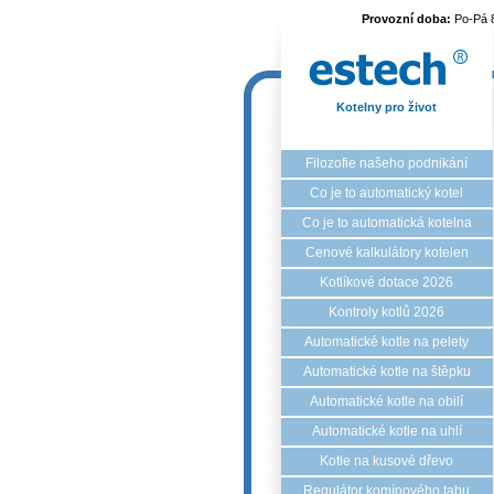
Provozní doba:
Po-Pá 
Kotelny pro život
Filozofie našeho podnikání
Co je to automatický kotel
Co je to automatická kotelna
Cenové kalkulátory kotelen
Kotlíkové dotace 2026
Kontroly kotlů 2026
Automatické kotle na pelety
Automatické kotle na štěpku
Automatické kotle na obilí
Automatické kotle na uhlí
Kotle na kusové dřevo
Regulátor komínového tahu