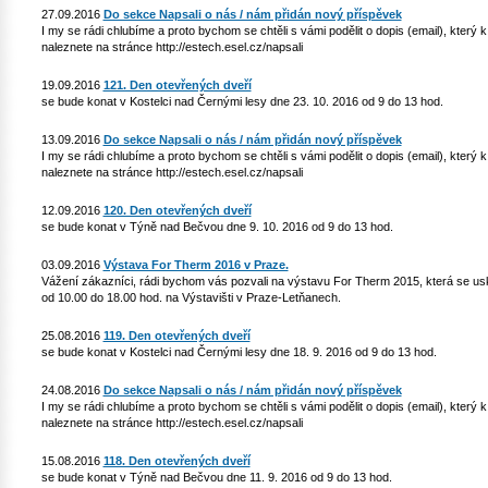
27.09.2016
Do sekce Napsali o nás / nám přidán nový příspěvek
I my se rádi chlubíme a proto bychom se chtěli s vámi podělit o dopis (email), který
naleznete na stránce http://estech.esel.cz/napsali
19.09.2016
121. Den otevřených dveří
se bude konat v Kostelci nad Černými lesy dne 23. 10. 2016 od 9 do 13 hod.
13.09.2016
Do sekce Napsali o nás / nám přidán nový příspěvek
I my se rádi chlubíme a proto bychom se chtěli s vámi podělit o dopis (email), který
naleznete na stránce http://estech.esel.cz/napsali
12.09.2016
120. Den otevřených dveří
se bude konat v Týně nad Bečvou dne 9. 10. 2016 od 9 do 13 hod.
03.09.2016
Výstava For Therm 2016 v Praze.
Vážení zákazníci, rádi bychom vás pozvali na výstavu For Therm 2015, která se usk
od 10.00 do 18.00 hod. na Výstavišti v Praze-Letňanech.
25.08.2016
119. Den otevřených dveří
se bude konat v Kostelci nad Černými lesy dne 18. 9. 2016 od 9 do 13 hod.
24.08.2016
Do sekce Napsali o nás / nám přidán nový příspěvek
I my se rádi chlubíme a proto bychom se chtěli s vámi podělit o dopis (email), který
naleznete na stránce http://estech.esel.cz/napsali
15.08.2016
118. Den otevřených dveří
se bude konat v Týně nad Bečvou dne 11. 9. 2016 od 9 do 13 hod.