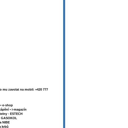
 mu zavolat na mobil: +420 777
y
•
e-shop
tápění
•
i-magazín
telny - ESTECH
my GASOKOL
la NIBE
a krbů