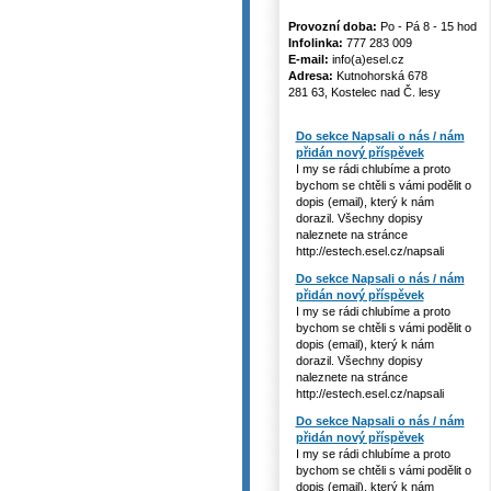
Provozní doba:
Po - Pá 8 - 15 hod
Infolinka:
777 283 009
E-mail:
info(a)esel.cz
Adresa:
Kutnohorská 678
281 63, Kostelec nad Č. lesy
Do sekce Napsali o nás / nám
přidán nový příspěvek
I my se rádi chlubíme a proto
bychom se chtěli s vámi podělit o
dopis (email), který k nám
dorazil. Všechny dopisy
naleznete na stránce
http://estech.esel.cz/napsali
Do sekce Napsali o nás / nám
přidán nový příspěvek
I my se rádi chlubíme a proto
bychom se chtěli s vámi podělit o
dopis (email), který k nám
dorazil. Všechny dopisy
naleznete na stránce
http://estech.esel.cz/napsali
Do sekce Napsali o nás / nám
přidán nový příspěvek
I my se rádi chlubíme a proto
bychom se chtěli s vámi podělit o
dopis (email), který k nám