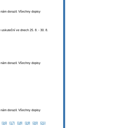
 k nám dorazil. Všechny dopisy
uskuteční ve dnech 25. 8. - 30. 8.
 k nám dorazil. Všechny dopisy
 k nám dorazil. Všechny dopisy
[16]
[17]
[18]
[19]
[20]
[21]