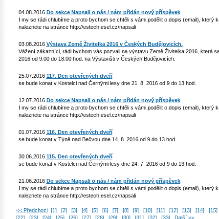
04.08.2016
Do sekce Napsali o nás / nám přidán nový příspěvek
I my se rádi chlubíme a proto bychom se chtěli s vámi podělit o dopis (email), který
naleznete na stránce http://estech.esel.cz/napsali
03.08.2016
Výstava Země Živitelka 2016 v Českých Budějovicích.
Vážení zákazníci, rádi bychom vás pozvali na výstavu Země Živitelka 2016, která se 
2016 od 9.00 do 18.00 hod. na Výstavišti v Českých Budějovicích.
25.07.2016
117. Den otevřených dveří
se bude konat v Kostelci nad Černými lesy dne 21. 8. 2016 od 9 do 13 hod.
12.07.2016
Do sekce Napsali o nás / nám přidán nový příspěvek
I my se rádi chlubíme a proto bychom se chtěli s vámi podělit o dopis (email), který
naleznete na stránce http://estech.esel.cz/napsali
01.07.2016
116. Den otevřených dveří
se bude konat v Týně nad Bečvou dne 14. 8. 2016 od 9 do 13 hod.
30.06.2016
115. Den otevřených dveří
se bude konat v Kostelci nad Černými lesy dne 24. 7. 2016 od 9 do 13 hod.
21.06.2016
Do sekce Napsali o nás / nám přidán nový příspěvek
I my se rádi chlubíme a proto bychom se chtěli s vámi podělit o dopis (email), který
naleznete na stránce http://estech.esel.cz/napsali
<< Předchozí
[1]
[2]
[3]
[4]
[5]
[6]
[7]
[8]
[9]
[10]
[11]
[12]
[13]
[14]
[15]
[22]
[23]
[24]
[25]
[26]
[27]
[28]
[29]
[30]
[31]
[32]
[33]
Další >>