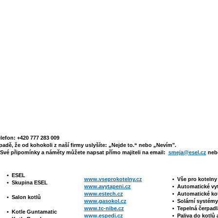
elefon: +420 777 283 009
padě, že od kohokoli z naší firmy uslyšíte: „Nejde to.“ nebo „Nevím".
Své připomínky a náměty můžete napsat přímo majiteli na email:
smeja@esel.cz
nebo
•
ESEL
www.vseprokotelny.cz
•
Vše pro koteln
•
Skupina ESEL
www.avytapeni.cz
•
Automatické vy
www.estech.cz
•
Automatické ko
•
Salon kotlů
www.gasokol.cz
•
Solární systé
www.tc-nibe.cz
• Tepelná čerpad
•
Kotle
Guntamatic
www.espedi.cz
• P
aliva do kotlů 