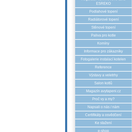
ESREKO
Podlahové topení
Radiátorové topení
Stěnové topení
Paliva pro kotle
Komíny
Informace pro zákazníky
Fotogalerie instalací kotelen
Reference
Výstavy a veletrhy
Salon kotlů
Magazín avytapeni.cz
Proč vy a my?
Napsali o nás / nám
Certifikáty a osvědčení
Ke stažení
e-shop