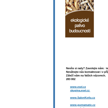
Nevíte si rady? Zavolejte nám: t
Neváhejte nás kontaktovat i v pří
Záleží nám na Vašich názorech. 
283 002
www.esel.cz
skupina.esel.cz
www.SalonKotlu.cz
www.guntamatic.cz