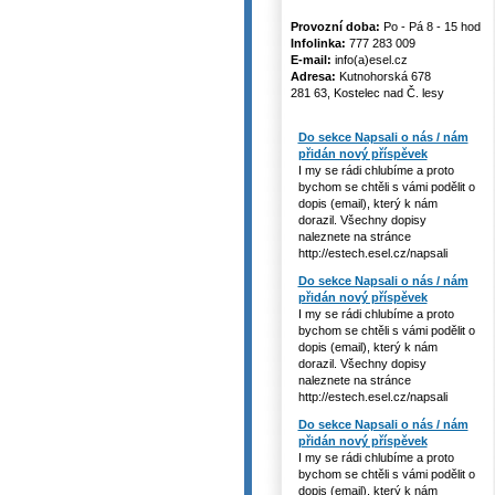
Provozní doba:
Po - Pá 8 - 15 hod
Infolinka:
777 283 009
E-mail:
info(a)esel.cz
Adresa:
Kutnohorská 678
281 63, Kostelec nad Č. lesy
Do sekce Napsali o nás / nám
přidán nový příspěvek
I my se rádi chlubíme a proto
bychom se chtěli s vámi podělit o
dopis (email), který k nám
dorazil. Všechny dopisy
naleznete na stránce
http://estech.esel.cz/napsali
Do sekce Napsali o nás / nám
přidán nový příspěvek
I my se rádi chlubíme a proto
bychom se chtěli s vámi podělit o
dopis (email), který k nám
dorazil. Všechny dopisy
naleznete na stránce
http://estech.esel.cz/napsali
Do sekce Napsali o nás / nám
přidán nový příspěvek
I my se rádi chlubíme a proto
bychom se chtěli s vámi podělit o
dopis (email), který k nám