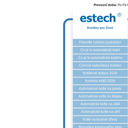
Provozní doba:
Po-Pá 
Kotelny pro život
Filozofie našeho podnikání
Co je to automatický kotel
Co je to automatická kotelna
Cenové kalkulátory kotelen
Kotlíkové dotace 2026
Kontroly kotlů 2026
Automatické kotle na pelety
Automatické kotle na štěpku
Automatické kotle na obilí
Automatické kotle na uhlí
Kotle na kusové dřevo
Regulátor komínového tahu