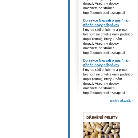
dorazil. Všechny dopisy
naleznete na stránce
http://estech.esel.cz/napsali
Do sekce Napsali o nás / nám
přidán nový příspěvek
I my se rádi chlubíme a proto
bychom se chtěli s vámi podělit o
dopis (email), který k nám
dorazil. Všechny dopisy
naleznete na stránce
http://estech.esel.cz/napsali
Do sekce Napsali o nás / nám
přidán nový příspěvek
I my se rádi chlubíme a proto
bychom se chtěli s vámi podělit o
dopis (email), který k nám
dorazil. Všechny dopisy
naleznete na stránce
http://estech.esel.cz/napsali
archiv aktualit »