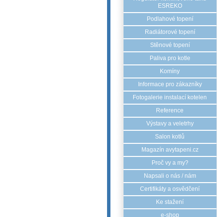
ESREKO
Podlahové topení
Radiátorové topení
Stěnové topení
Paliva pro kotle
Komíny
Informace pro zákazníky
Fotogalerie instalací kotelen
Reference
Výstavy a veletrhy
Salon kotlů
Magazín avytapeni.cz
Proč vy a my?
Napsali o nás / nám
Certifikáty a osvědčení
Ke stažení
e-shop