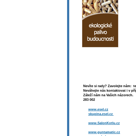
Nevíte si rady? Zavolejte nám: t
Neváhejte nás kontaktovat i v pří
Záleží nám na Vašich názorech. 
283 002
www.esel.cz
skupina.esel.cz
www.SalonKotlu.cz
www.guntamatic.cz