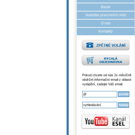
Bazar
Nabídka pracovních míst
O nás
Kontakty
Pokud chcete od nás 2x měsíčně
obdržet informační email z oblasti
vytápění, zadejte Váš email