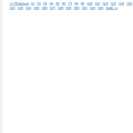
<< Předchozí
[1]
[2]
[3]
[4]
[5]
[6]
[7]
[8]
[9]
[10]
[11]
[12]
[13]
[14]
[15]
[22]
[23]
[24]
[25]
[26]
[27]
[28]
[29]
[30]
[31]
[32]
[33]
Další >>