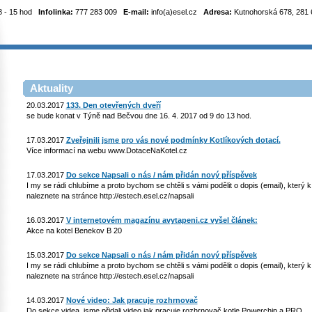
8 - 15 hod
Infolinka:
777 283 009
E-mail:
info(a)esel.cz
Adresa:
Kutnohorská 678, 281 6
Aktuality
20.03.2017
133. Den otevřených dveří
se bude konat v Týně nad Bečvou dne 16. 4. 2017 od 9 do 13 hod.
17.03.2017
Zveřejnili jsme pro vás nové podmínky Kotlíkových dotací.
Více informací na webu www.DotaceNaKotel.cz
17.03.2017
Do sekce Napsali o nás / nám přidán nový příspěvek
I my se rádi chlubíme a proto bychom se chtěli s vámi podělit o dopis (email), který
naleznete na stránce http://estech.esel.cz/napsali
16.03.2017
V internetovém magazínu avytapeni.cz vyšel článek:
Akce na kotel Benekov B 20
15.03.2017
Do sekce Napsali o nás / nám přidán nový příspěvek
I my se rádi chlubíme a proto bychom se chtěli s vámi podělit o dopis (email), který
naleznete na stránce http://estech.esel.cz/napsali
14.03.2017
Nové video: Jak pracuje rozhrnovač
Do sekce videa, jsme přidali video jak pracuje rozhrnovač kotle Powerchip a PRO