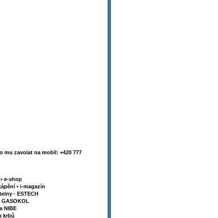
 mu zavolat na mobil: +420 777
y
•
e-shop
tápění
•
i-magazín
telny - ESTECH
my GASOKOL
la NIBE
a krbů