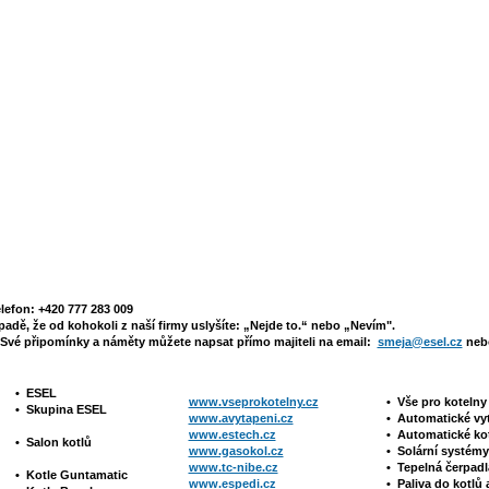
elefon: +420 777 283 009
padě, že od kohokoli z naší firmy uslyšíte: „Nejde to.“ nebo „Nevím".
Své připomínky a náměty můžete napsat přímo majiteli na email:
smeja@esel.cz
nebo
•
ESEL
www.vseprokotelny.cz
•
Vše pro koteln
•
Skupina ESEL
www.avytapeni.cz
•
Automatické vy
www.estech.cz
•
Automatické ko
•
Salon kotlů
www.gasokol.cz
•
Solární systé
www.tc-nibe.cz
• Tepelná čerpad
•
Kotle
Guntamatic
www.espedi.cz
• P
aliva do kotlů 