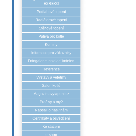
ESREKO
Podlahové topení
Radiátorové topení
Stěnové topení
Paliva pro kotle
Komíny
Informace pro zákazníky
Fotogalerie instalací kotelen
Reference
Výstavy a veletrhy
Salon kotlů
Magazín avytapeni.cz
Proč vy a my?
Napsali o nás / nám
Certifikáty a osvědčení
Ke stažení
e-shop