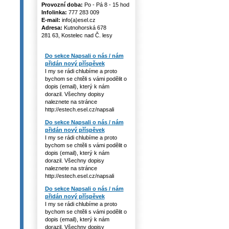
Provozní doba:
Po - Pá 8 - 15 hod
Infolinka:
777 283 009
E-mail:
info(a)esel.cz
Adresa:
Kutnohorská 678
281 63, Kostelec nad Č. lesy
Do sekce Napsali o nás / nám
přidán nový příspěvek
I my se rádi chlubíme a proto
bychom se chtěli s vámi podělit o
dopis (email), který k nám
dorazil. Všechny dopisy
naleznete na stránce
http://estech.esel.cz/napsali
Do sekce Napsali o nás / nám
přidán nový příspěvek
I my se rádi chlubíme a proto
bychom se chtěli s vámi podělit o
dopis (email), který k nám
dorazil. Všechny dopisy
naleznete na stránce
http://estech.esel.cz/napsali
Do sekce Napsali o nás / nám
přidán nový příspěvek
I my se rádi chlubíme a proto
bychom se chtěli s vámi podělit o
dopis (email), který k nám
dorazil. Všechny dopisy