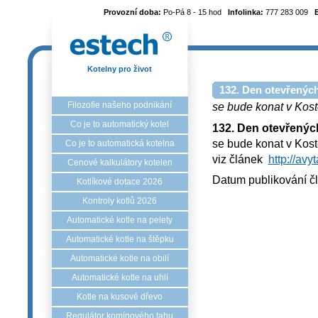
Provozní doba:
Po-Pá 8 - 15 hod
Infolinka:
777 283 009
Kotelny pro život
132. Den otevřených
Filozofie našeho podnikání
se bude konat v Kost
Co je to automatický kotel
132. Den otevřenýc
se bude konat v Kost
Co je to automatická kotelna
viz článek
http://avy
Cenové kalkulátory kotelen
Datum publikování č
Kotlíkové dotace 2026
Kontroly kotlů 2026
Automatické kotle na pelety
Automatické kotle na štěpku
Automatické kotle na obilí
Automatické kotle na uhlí
Kotle na kusové dřevo
Regulátor komínového tahu