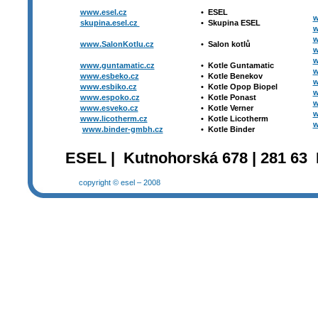
www.esel.cz
•
ESEL
w
skupina.esel.cz
•
Skupina ESEL
w
w
www.SalonKotlu.cz
•
Salon kotlů
w
w
www.guntamatic.cz
•
Kotle
Guntamatic
w
www.esbeko.cz
•
Kotle
Benekov
w
www.esbiko.cz
•
Kotle Opop Biopel
w
www.espoko.cz
•
Kotle Ponast
w
www.esveko.cz
•
Kotle Verner
w
www.licotherm.cz
•
Kotle Licotherm
w
www.binder-gmbh.cz
•
Kotle Binder
ESEL | Kutnohorská 678 | 281 63 
copyright © esel – 2008