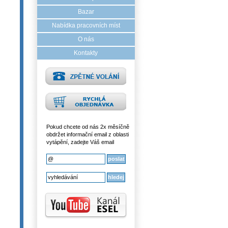
Bazar
Nabídka pracovních míst
O nás
Kontakty
Pokud chcete od nás 2x měsíčně
obdržet informační email z oblasti
vytápění, zadejte Váš email