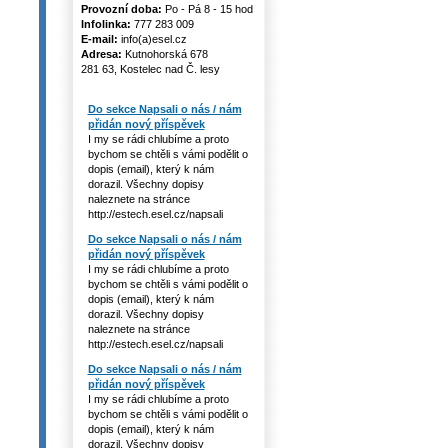
Provozní doba:
Po - Pá 8 - 15 hod
Infolinka:
777 283 009
E-mail:
info(a)esel.cz
Adresa:
Kutnohorská 678
281 63, Kostelec nad Č. lesy
Do sekce Napsali o nás / nám
přidán nový příspěvek
I my se rádi chlubíme a proto
bychom se chtěli s vámi podělit o
dopis (email), který k nám
dorazil. Všechny dopisy
naleznete na stránce
http://estech.esel.cz/napsali
Do sekce Napsali o nás / nám
přidán nový příspěvek
I my se rádi chlubíme a proto
bychom se chtěli s vámi podělit o
dopis (email), který k nám
dorazil. Všechny dopisy
naleznete na stránce
http://estech.esel.cz/napsali
Do sekce Napsali o nás / nám
přidán nový příspěvek
I my se rádi chlubíme a proto
bychom se chtěli s vámi podělit o
dopis (email), který k nám
dorazil. Všechny dopisy