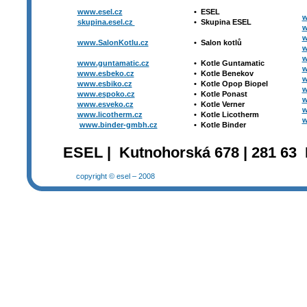
www.esel.cz
•
ESEL
w
skupina.esel.cz
•
Skupina ESEL
w
w
www.SalonKotlu.cz
•
Salon kotlů
w
w
www.guntamatic.cz
•
Kotle
Guntamatic
w
www.esbeko.cz
•
Kotle
Benekov
w
www.esbiko.cz
•
Kotle Opop Biopel
w
www.espoko.cz
•
Kotle Ponast
w
www.esveko.cz
•
Kotle Verner
w
www.licotherm.cz
•
Kotle Licotherm
w
www.binder-gmbh.cz
•
Kotle Binder
ESEL | Kutnohorská 678 | 281 63 
copyright © esel – 2008