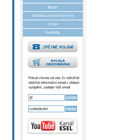
Bazar
Nabídka pracovních míst
O nás
Kontakty
Pokud chcete od nás 2x měsíčně
obdržet informační email z oblasti
vytápění, zadejte Váš email