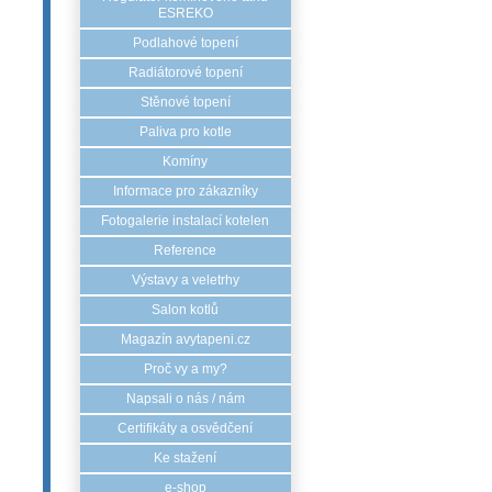
ESREKO
Podlahové topení
Radiátorové topení
Stěnové topení
Paliva pro kotle
Komíny
Informace pro zákazníky
Fotogalerie instalací kotelen
Reference
Výstavy a veletrhy
Salon kotlů
Magazín avytapeni.cz
Proč vy a my?
Napsali o nás / nám
Certifikáty a osvědčení
Ke stažení
e-shop