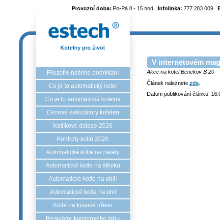
Provozní doba:
Po-Pá 8 - 15 hod
Infolinka:
777 283 009
Kotelny pro život
V internetovém maga
Akce na kotel Benekov B 20
Filozofie našeho podnikání
Článek naleznete
zde
.
Co je to automatický kotel
Datum publikování článku: 16.
Co je to automatická kotelna
Cenové kalkulátory kotelen
Kotlíkové dotace 2026
Kontroly kotlů 2026
Automatické kotle na pelety
Automatické kotle na štěpku
Automatické kotle na obilí
Automatické kotle na uhlí
Kotle na kusové dřevo
Regulátor komínového tahu