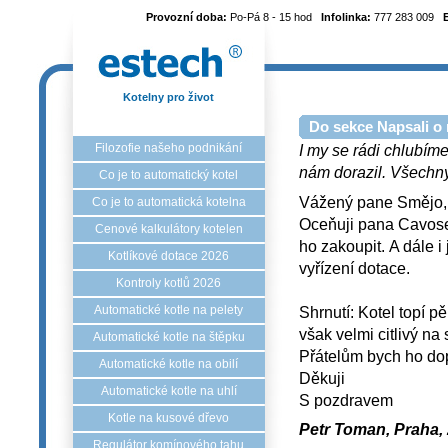
Provozní doba:
Po-Pá 8 - 15 hod
Infolinka:
777 283 009
Kotelny pro život
Do sekce Napsali o 
Filozofie našeho podnikání
I my se rádi chlubíme
nám dorazil. Všechny 
Co je to automatický kotel
Vážený pane Smějo,
Co je to automatická kotelna
Oceňuji pana Cavose,
Cenové kalkulátory kotelen
ho zakoupit. A dále i
Kotlíkové dotace 2026
vyřízení dotace.
Kontroly kotlů 2026
Shrnutí: Kotel topí p
Automatické kotle na pelety
však velmi citlivý na
Automatické kotle na štěpku
Přátelům bych ho do
Automatické kotle na obilí
Děkuji
Automatické kotle na uhlí
S pozdravem
Kotle na kusové dřevo
Petr Toman, Praha, 
Regulátor komínového tahu