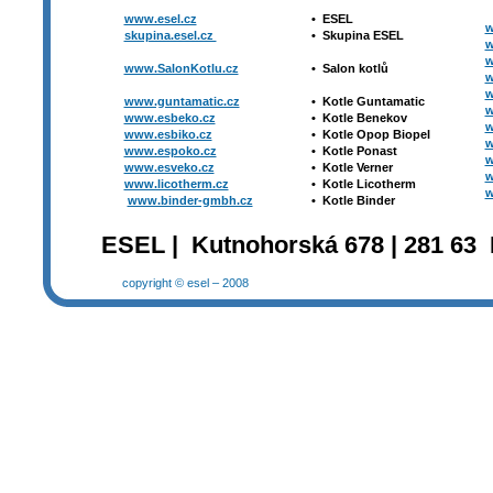
www.esel.cz
•
ESEL
w
skupina.esel.cz
•
Skupina ESEL
w
w
www.SalonKotlu.cz
•
Salon kotlů
w
w
www.guntamatic.cz
•
Kotle
Guntamatic
w
www.esbeko.cz
•
Kotle
Benekov
w
www.esbiko.cz
•
Kotle Opop Biopel
w
www.espoko.cz
•
Kotle Ponast
w
www.esveko.cz
•
Kotle Verner
w
www.licotherm.cz
•
Kotle Licotherm
w
www.binder-gmbh.cz
•
Kotle Binder
ESEL | Kutnohorská 678 | 281 63 
copyright © esel – 2008