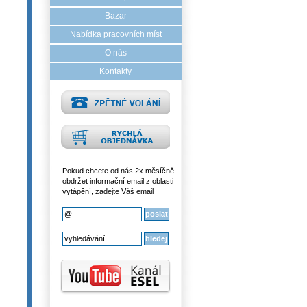
Bazar
Nabídka pracovních míst
O nás
Kontakty
Pokud chcete od nás 2x měsíčně
obdržet informační email z oblasti
vytápění, zadejte Váš email