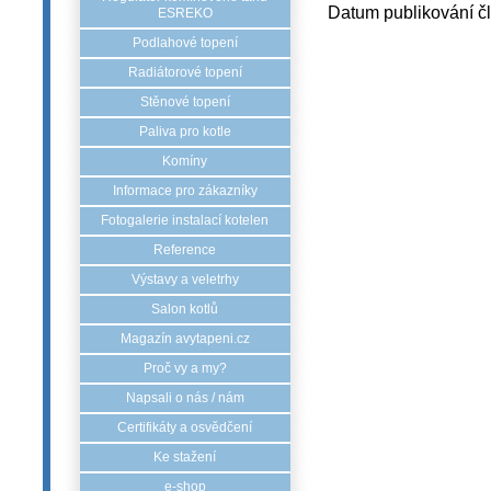
Datum publikování č
ESREKO
Podlahové topení
Radiátorové topení
Stěnové topení
Paliva pro kotle
Komíny
Informace pro zákazníky
Fotogalerie instalací kotelen
Reference
Výstavy a veletrhy
Salon kotlů
Magazín avytapeni.cz
Proč vy a my?
Napsali o nás / nám
Certifikáty a osvědčení
Ke stažení
e-shop