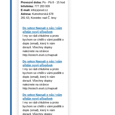
Provozní doba:
Po - Pá 8 - 15 hod
Infolinka:
777 283 009
E-mail:
info(a)esel.cz
Adresa:
Kutnohorská 678
281 63, Kostelec nad Č. lesy
Do sekce Napsali o nás / nám
přidán nový příspěvek
I my se rádi chlubíme a proto
bychom se chtěli s vámi podělit o
dopis (email), který k nám
dorazil. Všechny dopisy
naleznete na stránce
http://estech.esel.cz/napsali
Do sekce Napsali o nás / nám
přidán nový příspěvek
I my se rádi chlubíme a proto
bychom se chtěli s vámi podělit o
dopis (email), který k nám
dorazil. Všechny dopisy
naleznete na stránce
http://estech.esel.cz/napsali
Do sekce Napsali o nás / nám
přidán nový příspěvek
I my se rádi chlubíme a proto
bychom se chtěli s vámi podělit o
dopis (email), který k nám
dorazil. Všechny dopisy