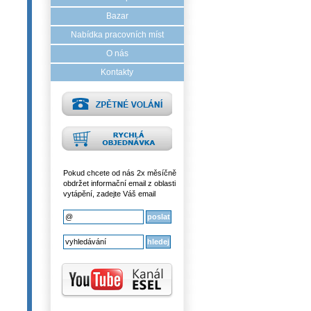
Bazar
Nabídka pracovních míst
O nás
Kontakty
Pokud chcete od nás 2x měsíčně
obdržet informační email z oblasti
vytápění, zadejte Váš email