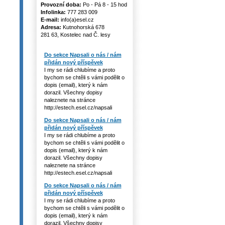
Provozní doba:
Po - Pá 8 - 15 hod
Infolinka:
777 283 009
E-mail:
info(a)esel.cz
Adresa:
Kutnohorská 678
281 63, Kostelec nad Č. lesy
Do sekce Napsali o nás / nám
přidán nový příspěvek
I my se rádi chlubíme a proto
bychom se chtěli s vámi podělit o
dopis (email), který k nám
dorazil. Všechny dopisy
naleznete na stránce
http://estech.esel.cz/napsali
Do sekce Napsali o nás / nám
přidán nový příspěvek
I my se rádi chlubíme a proto
bychom se chtěli s vámi podělit o
dopis (email), který k nám
dorazil. Všechny dopisy
naleznete na stránce
http://estech.esel.cz/napsali
Do sekce Napsali o nás / nám
přidán nový příspěvek
I my se rádi chlubíme a proto
bychom se chtěli s vámi podělit o
dopis (email), který k nám
dorazil. Všechny dopisy