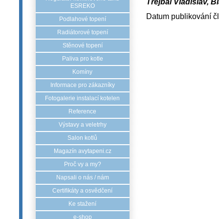
Trejbal Vladislav, Bl
ESREKO
Datum publikování č
Podlahové topení
Radiátorové topení
Stěnové topení
Paliva pro kotle
Komíny
Informace pro zákazníky
Fotogalerie instalací kotelen
Reference
Výstavy a veletrhy
Salon kotlů
Magazín avytapeni.cz
Proč vy a my?
Napsali o nás / nám
Certifikáty a osvědčení
Ke stažení
e-shop