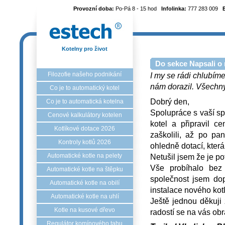
Provozní doba:
Po-Pá 8 - 15 hod
Infolinka:
777 283 009
Kotelny pro život
Do sekce Napsali o 
Filozofie našeho podnikání
I my se rádi chlubíme
nám dorazil. Všechny 
Co je to automatický kotel
Dobrý den,
Co je to automatická kotelna
Spolupráce s vaší sp
Cenové kalkulátory kotelen
kotel a připravil ce
Kotlíkové dotace 2026
zaškolili, až po pa
Kontroly kotlů 2026
ohledně dotací, kter
Netušil jsem že je po
Automatické kotle na pelety
Vše probíhalo bez
Automatické kotle na štěpku
společnost jsem do
Automatické kotle na obilí
instalace nového kotl
Automatické kotle na uhlí
Ještě jednou děkuji
Kotle na kusové dřevo
radostí se na vás ob
Regulátor komínového tahu