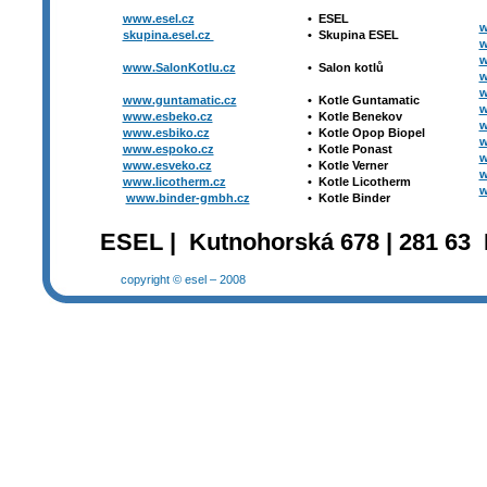
www.esel.cz
•
ESEL
w
skupina.esel.cz
•
Skupina ESEL
w
w
www.SalonKotlu.cz
•
Salon kotlů
w
w
www.guntamatic.cz
•
Kotle
Guntamatic
w
www.esbeko.cz
•
Kotle
Benekov
w
www.esbiko.cz
•
Kotle Opop Biopel
w
www.espoko.cz
•
Kotle Ponast
w
www.esveko.cz
•
Kotle Verner
w
www.licotherm.cz
•
Kotle Licotherm
w
www.binder-gmbh.cz
•
Kotle Binder
ESEL | Kutnohorská 678 | 281 63 
copyright © esel – 2008