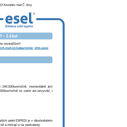
3 Kostelec nad Č. lesy
 - 2.část
e novinářům!!!
tech.esel.cz/zakaznicke_info.aspx
 240.000tun/ročně, momentálně jich
00tun/ročně se zatím ani nevyrobí, i
našich pelet ESPEDI je v dlouhodobém
žně a nehrají si na spekulanty.