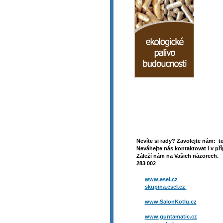
Nevíte si rady? Zavolejte nám: t
Neváhejte nás kontaktovat i v pří
Záleží nám na Vašich názorech. 
283 002
www.esel.cz
skupina.esel.cz
www.SalonKotlu.cz
www.guntamatic.cz