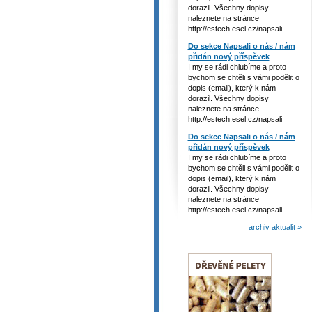
dorazil. Všechny dopisy
naleznete na stránce
http://estech.esel.cz/napsali
Do sekce Napsali o nás / nám
přidán nový příspěvek
I my se rádi chlubíme a proto
bychom se chtěli s vámi podělit o
dopis (email), který k nám
dorazil. Všechny dopisy
naleznete na stránce
http://estech.esel.cz/napsali
Do sekce Napsali o nás / nám
přidán nový příspěvek
I my se rádi chlubíme a proto
bychom se chtěli s vámi podělit o
dopis (email), který k nám
dorazil. Všechny dopisy
naleznete na stránce
http://estech.esel.cz/napsali
archiv aktualit »