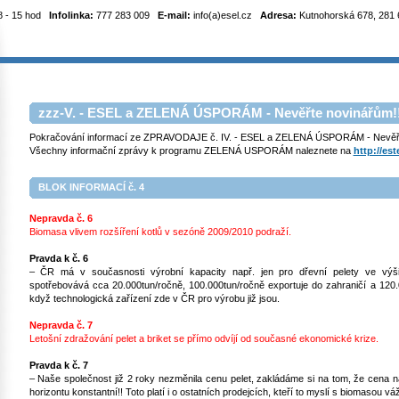
8 - 15 hod
Infolinka:
777 283 009
E-mail:
info(a)esel.cz
Adresa:
Kutnohorská 678, 281 6
zzz-V. - ESEL a ZELENÁ ÚSPORÁM - Nevěřte novinářům!!!
Pokračování informací ze ZPRAVODAJE č. IV. - ESEL a ZELENÁ ÚSPORÁM - Nevěřt
Všechny informační zprávy k programu ZELENÁ USPORÁM naleznete na
http://es
BLOK INFORMACÍ č. 4
Nepravda č. 6
Biomasa vlivem rozšíření kotlů v sezóně 2009/2010 podraží.
Pravda k č. 6
– ČR má v současnosti výrobní kapacity např. jen pro dřevní pelety ve výši
spotřebovává cca 20.000tun/ročně, 100.000tun/ročně exportuje do zahraničí a 120.0
když technologická zařízení zde v ČR pro výrobu již jsou.
Nepravda č. 7
Letošní zdražování pelet a briket se přímo odvíjí od současné ekonomické krize.
Pravda k č. 7
– Naše společnost již 2 roky nezměnila cenu pelet, zakládáme si na tom, že cena 
horizontu konstantní!! Toto platí i o ostatních prodejcích, kteří to myslí s biomasou vá