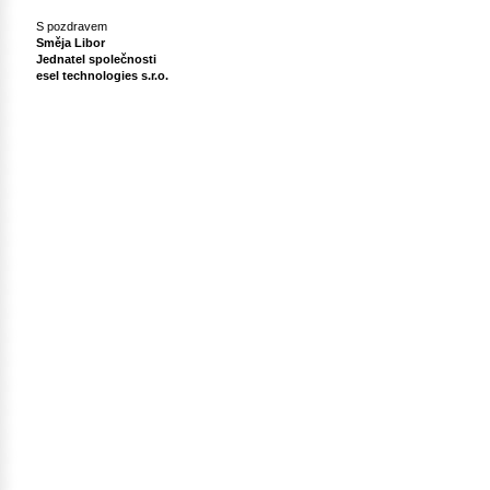
S pozdravem
Směja Libor
Jednatel společnosti
esel technologies s.r.o.