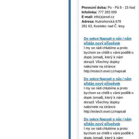
Provozní doba:
Po - Pá 8 - 15 hod
Infolinka:
777 283 009
E-mail:
info(a)esel.cz
Adresa:
Kutnohorská 678
281 63, Kostelec nad Č. lesy
Do sekce Napsali o nás / nám
přidán nový příspěvek
I my se rádi chlubíme a proto
bychom se chtěli s vámi podělit o
dopis (email), který k nám
dorazil. Všechny dopisy
naleznete na stránce
http://estech.esel.cz/napsali
Do sekce Napsali o nás / nám
přidán nový příspěvek
I my se rádi chlubíme a proto
bychom se chtěli s vámi podělit o
dopis (email), který k nám
dorazil. Všechny dopisy
naleznete na stránce
http://estech.esel.cz/napsali
Do sekce Napsali o nás / nám
přidán nový příspěvek
I my se rádi chlubíme a proto
bychom se chtěli s vámi podělit o
dopis (email), který k nám