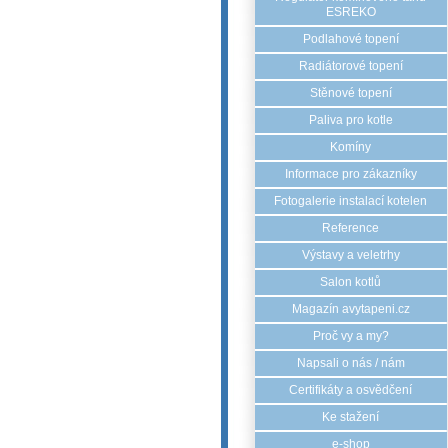
ESREKO
Podlahové topení
Radiátorové topení
Stěnové topení
Paliva pro kotle
Komíny
Informace pro zákazníky
Fotogalerie instalací kotelen
Reference
Výstavy a veletrhy
Salon kotlů
Magazín avytapeni.cz
Proč vy a my?
Napsali o nás / nám
Certifikáty a osvědčení
Ke stažení
e-shop