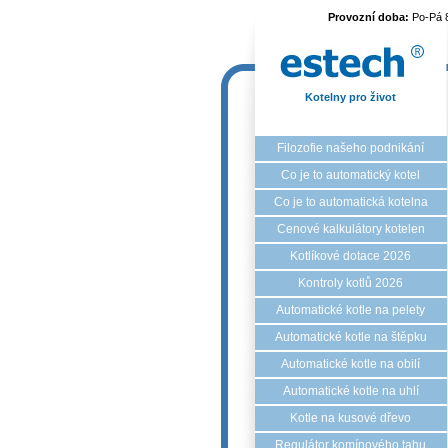
Provozní doba:
Po-Pá 
Kotelny pro život
Filozofie našeho podnikání
Co je to automatický kotel
Co je to automatická kotelna
Cenové kalkulátory kotelen
Kotlíkové dotace 2026
Kontroly kotlů 2026
Automatické kotle na pelety
Automatické kotle na štěpku
Automatické kotle na obilí
Automatické kotle na uhlí
Kotle na kusové dřevo
Regulátor komínového tahu