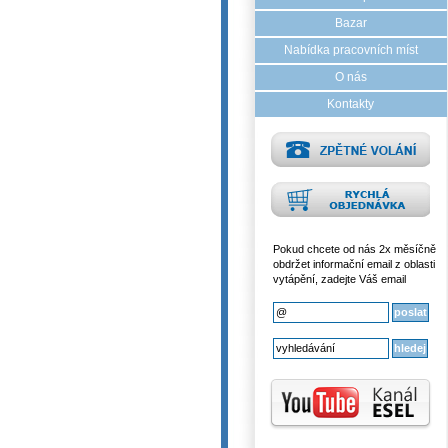
Bazar
Nabídka pracovních míst
O nás
Kontakty
Pokud chcete od nás 2x měsíčně
obdržet informační email z oblasti
vytápění, zadejte Váš email