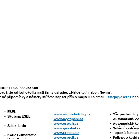
elefon: +420 777 283 009
padě, že od kohokoli z naší firmy uslyšíte: „Nejde to.“ nebo „Nevím".
Své připomínky a náměty můžete napsat přímo majiteli na email:
smeja@esel.cz
nebo
•
ESEL
www.vseprokotelny.cz
•
Vše pro koteln
•
Skupina ESEL
www.avytapeni.cz
•
Automatické vy
www.estech.cz
•
Automatické ko
•
Salon kotlů
www.gasokol.cz
•
Solární systé
www.tc-nibe.cz
• Tepelná čerpad
•
Kotle
Guntamatic
www.espedi.cz
• P
aliva do kotlů 