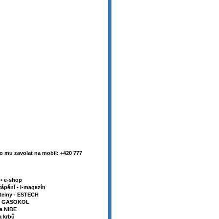
 mu zavolat na mobil: +420 777
y
•
e-shop
tápění
•
i-magazín
telny - ESTECH
my GASOKOL
la NIBE
a krbů