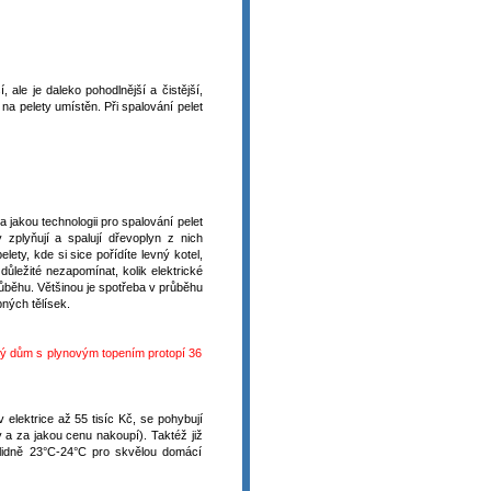
, ale je daleko pohodlnější a čistější,
 na pelety umístěn. Při spalování pelet
 a jakou technologii pro spalování pelet
y zplyňují a spalují dřevoplyn z nich
ety, kde si sice pořídíte levný kotel,
ležité nezapomínat, kolik elektrické
růběhu. Většinou je spotřeba v průběhu
ných tělísek.
lný dům s plynovým topením protopí 36
 elektrice až 55 tisíc Kč, se pohybují
ty a za jakou cenu nakoupí). Taktéž již
klidně 23°C-24°C pro skvělou domácí