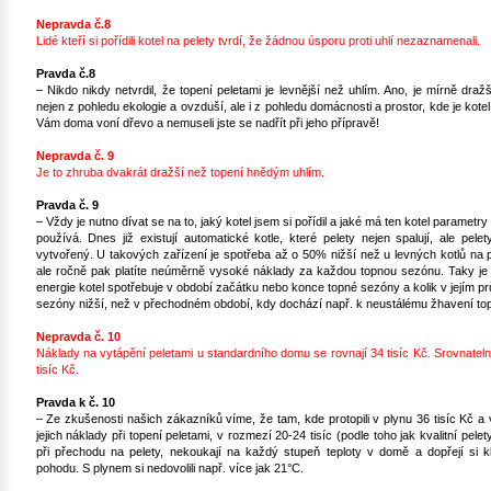
Nepravda č.8
Lidé kteří si pořídili kotel na pelety tvrdí, že žádnou úsporu proti uhlí nezaznamenali.
Pravda č.8
– Nikdo nikdy netvrdil, že topení peletami je levnější než uhlím. Ano, je mírně dražší
nejen z pohledu ekologie a ovzduší, ale i z pohledu domácnosti a prostor, kde je kotel
Vám doma voní dřevo a nemuseli jste se nadřít při jeho přípravě!
Nepravda č. 9
Je to zhruba dvakrát dražší než topení hnědým uhlím.
Pravda č. 9
– Vždy je nutno dívat se na to, jaký kotel jsem si pořídil a jaké má ten kotel parametry
používá. Dnes již existují automatické kotle, které pelety nejen spalují, ale pelet
vytvořený. U takových zařízení je spotřeba až o 50% nižší než u levných kotlů na pel
ale ročně pak platíte neúměrně vysoké náklady za každou topnou sezónu. Taky je dů
energie kotel spotřebuje v období začátku nebo konce topné sezóny a kolik v jejím p
sezóny nižší, než v přechodném období, kdy dochází např. k neustálému žhavení top
Nepravda č. 10
Náklady na vytápění peletami u standardního domu se rovnají 34 tisíc Kč. Srovnate
tisíc Kč.
Pravda k č. 10
– Ze zkušenosti našich zákazníků víme, že tam, kde protopili v plynu 36 tisíc Kč a v
jejich náklady při topení peletami, v rozmezí 20-24 tisíc (podle toho jak kvalitní pele
při přechodu na pelety, nekoukají na každý stupeň teploty v domě a dopřejí si 
pohodu. S plynem si nedovolili např. více jak 21°C.