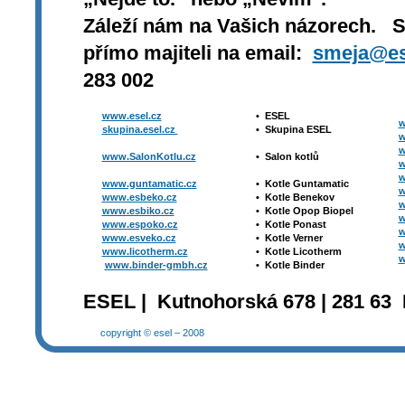
Záleží nám na Vašich názorech. 
přímo majiteli na email:
smeja@es
283 002
www.esel.cz
•
ESEL
w
skupina.esel.cz
•
Skupina ESEL
w
w
www.SalonKotlu.cz
•
Salon kotlů
w
w
www.guntamatic.cz
•
Kotle
Guntamatic
w
www.esbeko.cz
•
Kotle
Benekov
w
www.esbiko.cz
•
Kotle Opop Biopel
w
www.espoko.cz
•
Kotle Ponast
w
www.esveko.cz
•
Kotle Verner
w
www.licotherm.cz
•
Kotle Licotherm
w
www.binder-gmbh.cz
•
Kotle Binder
ESEL | Kutnohorská 678 | 281 63 
copyright © esel – 2008