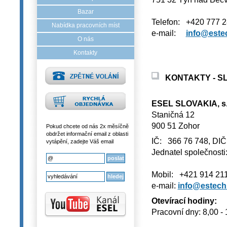
Bazar
Telefon: +420 777 
Nabídka pracovních míst
e-mail:
i
nfo@este
O nás
Kontakty
KONTAKTY - S
ESEL SLOVAKIA, s.r
Staničná 12
900 51 Zohor
Pokud chcete od nás 2x měsíčně
obdržet informační email z oblasti
IČ: 366 76 748, DI
vytápění, zadejte Váš email
Jednatel společnosti
Mobil: +421 914 21
e-mail:
info@estech
Otevírací hodiny:
Pracovní dny: 8,00 -