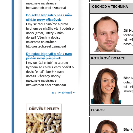
naleznete na stránce
OBCHOD A TECHNIKA
http://estech.esel.cz/napsali
Do sekce Napsali o nás / nám
přidán nový příspěvek
I my se rádi chlubíme a proto
bychom se chtěli s vámi podělit o
Jiří H
dopis (email), který k nám
technic
dorazil. Všechny dopisy
tel.: +
naleznete na stránce
hosta(a
http://estech.esel.cz/napsali
Do sekce Napsali o nás / nám
přidán nový příspěvek
KOTLÍKOVÉ DOTACE
I my se rádi chlubíme a proto
bychom se chtěli s vámi podělit o
dopis (email), který k nám
dorazil. Všechny dopisy
Blanka
naleznete na stránce
dotační
http://estech.esel.cz/napsali
tel.: +
skorepo
archiv aktualit »
PRODEJ
Blanka