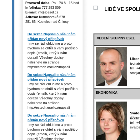
Provozní doba:
Po - Pá 8 - 15 hod
Infolinka:
777 283 009
LIDÉ VE SPO
E-mail:
info(a)esel.cz
Adresa:
Kutnohorská 678
281 63, Kostelec nad Č. lesy
Do sekce Napsali o nás / nám
VEDENÍ SKUPINY ESEL
přidán nový příspěvek
I my se rádi chlubíme a proto
bychom se chtěli s vámi podělit o
dopis (email), který k nám
dorazil. Všechny dopisy
Libor 
naleznete na stránce
jednate
http://estech.esel.cz/napsali
tel.: +
sme
Do sekce Napsali o nás / nám
přidán nový příspěvek
I my se rádi chlubíme a proto
bychom se chtěli s vámi podělit o
EKONOMIKA
dopis (email), který k nám
dorazil. Všechny dopisy
naleznete na stránce
http://estech.esel.cz/napsali
Svatoš
Do sekce Napsali o nás / nám
účetn
přidán nový příspěvek
tel.: +
I my se rádi chlubíme a proto
svatoso
bychom se chtěli s vámi podělit o
dopis (email), který k nám
dorazil. Všechny dopisy