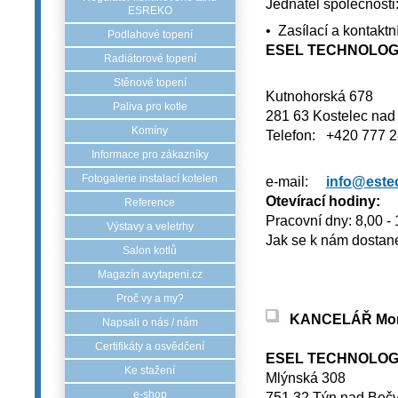
Jednatel sp
ESREKO
• Zasílací a kontaktn
Podlahové topení
ESEL TECHNOLOGIE
Radiátorové topení
Stěnové topení
Kutnohorská 678
Paliva pro kotle
281 63 Kostelec nad
Komíny
Telefon: +420 777 
Informace pro zákazníky
Fotogalerie instalací kotelen
e-mail:
i
nfo@este
Otevírací hodiny:
Reference
Pracovní dny: 8,00 - 
Výstavy a veletrhy
Jak se k nám dostan
Salon kotlů
Magazín avytapeni.cz
Proč vy a my?
KANCELÁŘ Mo
Napsali o nás / nám
Certifikáty a osvědčení
ESEL TECHNOLOGIE
Ke stažení
Mlýnská 308
e-shop
751 32 Týn nad Bečv