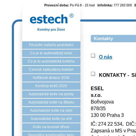
Provozní doba:
Po-Pá 8 - 15 hod
Infolinka:
777 283 009
Kotelny pro život
Kontakty
Filozofie našeho podnikání
Co je to automatický kotel
O nás
Co je to automatická kotelna
Cenové kalkulátory kotelen
KONTAKTY -
S
Kotlíkové dotace 2026
Kontroly kotlů 2026
ESEL TEC
Automatické kotle na pelety
s.r.o.
Bořivojova
Automatické kotle na štěpku
878
Automatické kotle na obilí
130 00 Praha 3
Automatické kotle na uhlí
IČ: 274 22 534, DIČ
Kotle na kusové dřevo
Zapsaná u MS v Praz
Regulátor komínového tahu