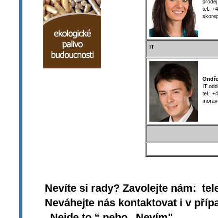
prodej
tel.: +
skorepo
IT
Ondřej
IT oddě
tel.: +
morave
Nevíte si rady? Zavolejte nám: tel
Neváhejte nás kontaktovat i v přípa
„Nejde to.“ nebo „Nevím".