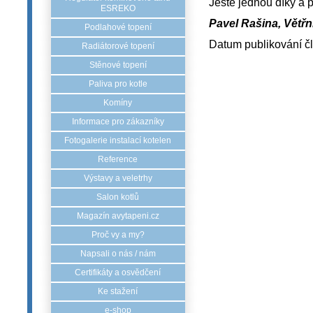
Ještě jednou díky a p
ESREKO
Pavel Rašina, Větř
Podlahové topení
Datum publikování č
Radiátorové topení
Stěnové topení
Paliva pro kotle
Komíny
Informace pro zákazníky
Fotogalerie instalací kotelen
Reference
Výstavy a veletrhy
Salon kotlů
Magazín avytapeni.cz
Proč vy a my?
Napsali o nás / nám
Certifikáty a osvědčení
Ke stažení
e-shop