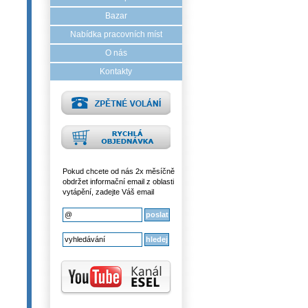
Bazar
Nabídka pracovních míst
O nás
Kontakty
Pokud chcete od nás 2x měsíčně
obdržet informační email z oblasti
vytápění, zadejte Váš email