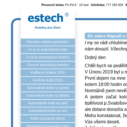
Provozní doba:
Po-Pá 8 - 15 hod
Infolinka:
777 283 009
Kotelny pro život
Do sekce Napsali o 
Filozofie našeho podnikání
I my se rádi chlubíme
nám dorazil. Všechny 
Co je to automatický kotel
Dobrý den
Co je to automatická kotelna
Cenové kalkulátory kotelen
Chtěl bych se podělit
V Únoru 2019 byl u m
Kotlíkové dotace 2026
První dojem na mne ud
Kontroly kotlů 2026
kolem 18:00 hodin odj
Automatické kotle na pelety
Normálně jsem nevěři
Automatické kotle na štěpku
A potom začal kolo
trpělivost p.Svatošov
Automatické kotle na obilí
ale dotace dorazila 
Automatické kotle na uhlí
Mohu konstatovat, že
Kotle na kusové dřevo
Vás všemi deseti.
Regulátor komínového tahu