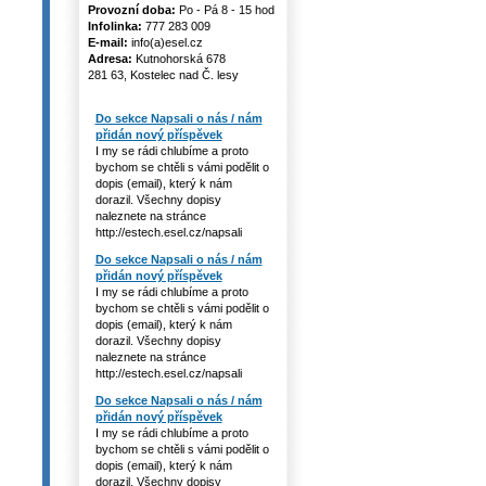
Provozní doba:
Po - Pá 8 - 15 hod
Infolinka:
777 283 009
E-mail:
info(a)esel.cz
Adresa:
Kutnohorská 678
281 63, Kostelec nad Č. lesy
Do sekce Napsali o nás / nám
přidán nový příspěvek
I my se rádi chlubíme a proto
bychom se chtěli s vámi podělit o
dopis (email), který k nám
dorazil. Všechny dopisy
naleznete na stránce
http://estech.esel.cz/napsali
Do sekce Napsali o nás / nám
přidán nový příspěvek
I my se rádi chlubíme a proto
bychom se chtěli s vámi podělit o
dopis (email), který k nám
dorazil. Všechny dopisy
naleznete na stránce
http://estech.esel.cz/napsali
Do sekce Napsali o nás / nám
přidán nový příspěvek
I my se rádi chlubíme a proto
bychom se chtěli s vámi podělit o
dopis (email), který k nám
dorazil. Všechny dopisy