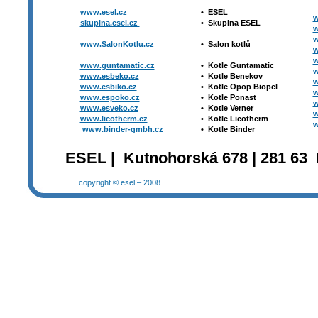
www.esel.cz
•
ESEL
w
skupina.esel.cz
•
Skupina ESEL
w
w
www.SalonKotlu.cz
•
Salon kotlů
w
w
www.guntamatic.cz
•
Kotle
Guntamatic
w
www.esbeko.cz
•
Kotle
Benekov
w
www.esbiko.cz
•
Kotle Opop Biopel
w
www.espoko.cz
•
Kotle Ponast
w
www.esveko.cz
•
Kotle Verner
w
www.licotherm.cz
•
Kotle Licotherm
w
www.binder-gmbh.cz
•
Kotle Binder
ESEL | Kutnohorská 678 | 281 63 
copyright © esel – 2008