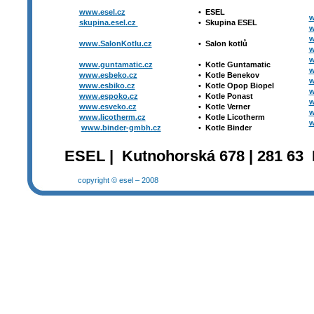
www.esel.cz
•
ESEL
w
skupina.esel.cz
•
Skupina ESEL
w
w
www.SalonKotlu.cz
•
Salon kotlů
w
w
www.guntamatic.cz
•
Kotle
Guntamatic
w
www.esbeko.cz
•
Kotle
Benekov
w
www.esbiko.cz
•
Kotle Opop Biopel
w
www.espoko.cz
•
Kotle Ponast
w
www.esveko.cz
•
Kotle Verner
w
www.licotherm.cz
•
Kotle Licotherm
w
www.binder-gmbh.cz
•
Kotle Binder
ESEL | Kutnohorská 678 | 281 63 
copyright © esel – 2008