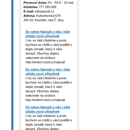
Provozní doba:
Po - Pá 8 - 15 hod
Infolinka:
777 283 009
E-mail:
info(a)esel.cz
Adresa:
Kutnohorská 678
281 63, Kostelec nad Č. lesy
Do sekce Napsali o nás / nám
přidán nový příspěvek
I my se rádi chlubíme a proto
bychom se chtěli s vámi podělit o
dopis (email), který k nám
dorazil. Všechny dopisy
naleznete na stránce
http://estech.esel.cz/napsali
Do sekce Napsali o nás / nám
přidán nový příspěvek
I my se rádi chlubíme a proto
bychom se chtěli s vámi podělit o
dopis (email), který k nám
dorazil. Všechny dopisy
naleznete na stránce
http://estech.esel.cz/napsali
Do sekce Napsali o nás / nám
přidán nový příspěvek
I my se rádi chlubíme a proto
bychom se chtěli s vámi podělit o
dopis (email), který k nám
dorazil. Všechny dopisy