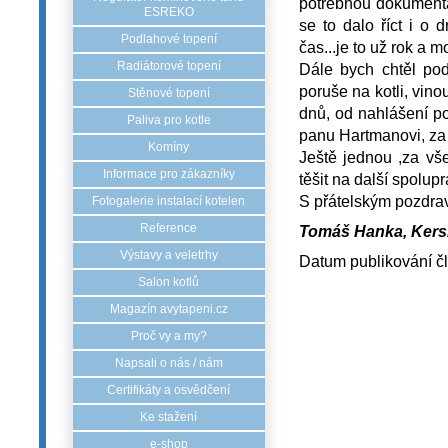
potřebnou dokumenta
ESREKO
se to dalo říct i o 
Podlahové topení
čas...je to už rok a 
Radiátorové topení
Dále bych chtěl pod
poruše na kotli, vin
Stěnové topení
dnů, od nahlášení p
Paliva pro kotle
panu Hartmanovi, za 
Komíny
Ještě jednou ,za v
Informace pro zákazníky
těšit na další spolup
S přátelským pozdra
Fotogalerie instalací kotelen
Reference
Tomáš Hanka, Kersk
Výstavy a veletrhy
Datum publikování č
Salon kotlů
Magazín avytapeni.cz
Proč vy a my?
Napsali o nás / nám
Certifikáty a osvědčení
Ke stažení
e-shop