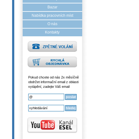
Bazar
Nabídka pracovních míst
O nás
Kontakty
Pokud chcete od nás 2x měsíčně
obdržet informační email z oblasti
vytápění, zadejte Váš email