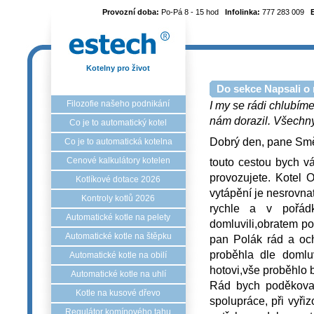
Provozní doba:
Po-Pá 8 - 15 hod
Infolinka:
777 283 009
Kotelny pro život
Do sekce Napsali o 
Filozofie našeho podnikání
I my se rádi chlubíme
nám dorazil. Všechny 
Co je to automatický kotel
Dobrý den, pane Smě
Co je to automatická kotelna
Cenové kalkulátory kotelen
touto cestou bych v
provozujete. Kotel 
Kotlíkové dotace 2026
vytápění je nesrovna
Kontroly kotlů 2026
rychle a v pořád
Automatické kotle na pelety
domluvili,obratem po
Automatické kotle na štěpku
pan Polák rád a och
proběhla dle domlu
Automatické kotle na obilí
hotovi,vše proběhlo 
Automatické kotle na uhlí
Rád bych poděkova
Kotle na kusové dřevo
spolupráce, při vyři
Regulátor komínového tahu