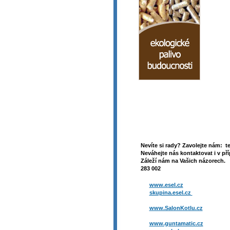
Nevíte si rady? Zavolejte nám: t
Neváhejte nás kontaktovat i v pří
Záleží nám na Vašich názorech. 
283 002
www.esel.cz
skupina.esel.cz
www.SalonKotlu.cz
www.guntamatic.cz