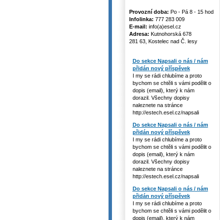
Provozní doba:
Po - Pá 8 - 15 hod
Infolinka:
777 283 009
E-mail:
info(a)esel.cz
Adresa:
Kutnohorská 678
281 63, Kostelec nad Č. lesy
Do sekce Napsali o nás / nám
přidán nový příspěvek
I my se rádi chlubíme a proto
bychom se chtěli s vámi podělit o
dopis (email), který k nám
dorazil. Všechny dopisy
naleznete na stránce
http://estech.esel.cz/napsali
Do sekce Napsali o nás / nám
přidán nový příspěvek
I my se rádi chlubíme a proto
bychom se chtěli s vámi podělit o
dopis (email), který k nám
dorazil. Všechny dopisy
naleznete na stránce
http://estech.esel.cz/napsali
Do sekce Napsali o nás / nám
přidán nový příspěvek
I my se rádi chlubíme a proto
bychom se chtěli s vámi podělit o
dopis (email), který k nám