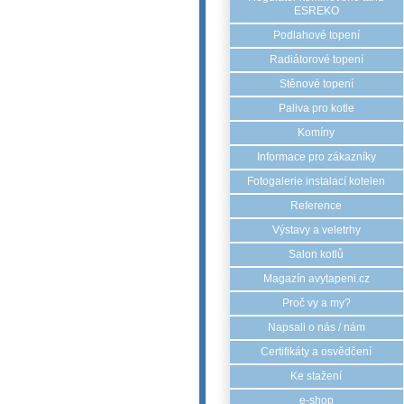
ESREKO
Podlahové topení
Radiátorové topení
Stěnové topení
Paliva pro kotle
Komíny
Informace pro zákazníky
Fotogalerie instalací kotelen
Reference
Výstavy a veletrhy
Salon kotlů
Magazín avytapeni.cz
Proč vy a my?
Napsali o nás / nám
Certifikáty a osvědčení
Ke stažení
e-shop