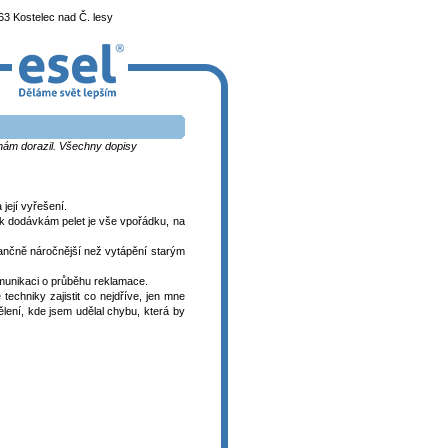
3 Kostelec nad Č. lesy
k nám dorazil. Všechny dopisy
její vyřešení.
k dodávkám pelet je vše vpořádku, na
nančně náročnější než vytápění starým
munikaci o průběhu reklamace.
techniky zajistit co nejdříve, jen mne
lení, kde jsem udělal chybu, která by