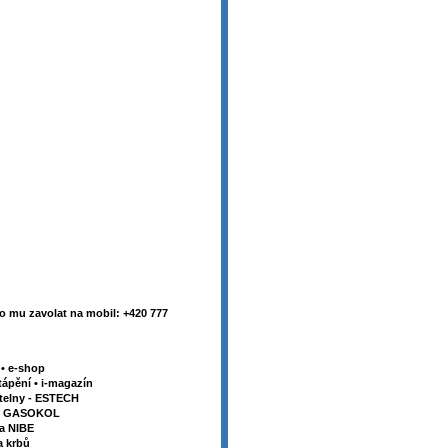
 mu zavolat na mobil: +420 777
y
•
e-shop
tápění
•
i-magazín
telny - ESTECH
my GASOKOL
la NIBE
a krbů