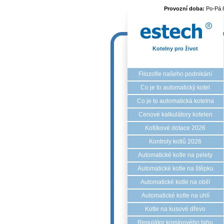
Provozní doba:
Po-Pá 
Kotelny pro život
Filozofie našeho podnikání
Co je to automatický kotel
Co je to automatická kotelna
Cenové kalkulátory kotelen
Kotlíkové dotace 2026
Kontroly kotlů 2026
Automatické kotle na pelety
Automatické kotle na štěpku
Automatické kotle na obilí
Automatické kotle na uhlí
Kotle na kusové dřevo
Regulátor komínového tahu