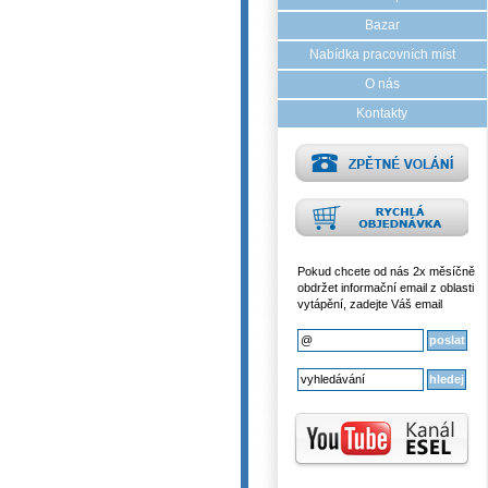
Bazar
Nabídka pracovních míst
O nás
Kontakty
Pokud chcete od nás 2x měsíčně
obdržet informační email z oblasti
vytápění, zadejte Váš email