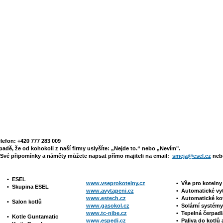
elefon: +420 777 283 009
padě, že od kohokoli z naší firmy uslyšíte: „Nejde to.“ nebo „Nevím".
Své připomínky a náměty můžete napsat přímo majiteli na email:
smeja@esel.cz
nebo
•
ESEL
www.vseprokotelny.cz
•
Vše pro koteln
•
Skupina ESEL
www.avytapeni.cz
•
Automatické vy
www.estech.cz
•
Automatické ko
•
Salon kotlů
www.gasokol.cz
•
Solární systé
www.tc-nibe.cz
• Tepelná čerpad
•
Kotle
Guntamatic
www.espedi.cz
• P
aliva do kotlů 