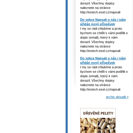
dorazil. Všechny dopisy
naleznete na stránce
http://estech.esel.cz/napsali
Do sekce Napsali o nás / nám
přidán nový příspěvek
I my se rádi chlubíme a proto
bychom se chtěli s vámi podělit o
dopis (email), který k nám
dorazil. Všechny dopisy
naleznete na stránce
http://estech.esel.cz/napsali
Do sekce Napsali o nás / nám
přidán nový příspěvek
I my se rádi chlubíme a proto
bychom se chtěli s vámi podělit o
dopis (email), který k nám
dorazil. Všechny dopisy
naleznete na stránce
http://estech.esel.cz/napsali
archiv aktualit »