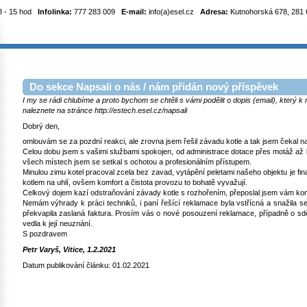
8 - 15 hod
Infolinka:
777 283 009
E-mail:
info(a)esel.cz
Adresa:
Kutnohorská 678, 281 6
Do sekce Napsali o nás / nám přidán nový příspěvek
I my se rádi chlubíme a proto bychom se chtěli s vámi podělit o dopis (email), který 
naleznete na stránce http://estech.esel.cz/napsali
Dobrý den,
omlouvám se za pozdní reakci, ale zrovna jsem řešil závadu kotle a tak jsem čekal na 
Celou dobu jsem s vašimi službami spokojen, od administrace dotace přes motáž až 
všech místech jsem se setkal s ochotou a profesionálním přístupem.
Minulou zimu kotel pracoval zcela bez zavad, vytápění peletami našeho objektu je fi
kotlem na uhlí, ovšem komfort a čistota provozu to bohatě vyvažují.
Celkový dojem kazí odstraňování závady kotle s rozhořením, přeposlal jsem vám ko
Nemám výhrady k práci techniků, i paní řešící reklamace byla vstřícná a snažila se 
překvapila zaslaná faktura. Prosím vás o nové posouzení reklamace, případně o sdě
vedla k její neuznání.
S pozdravem
Petr Varyš, Vitice, 1.2.2021
Datum publikování článku: 01.02.2021