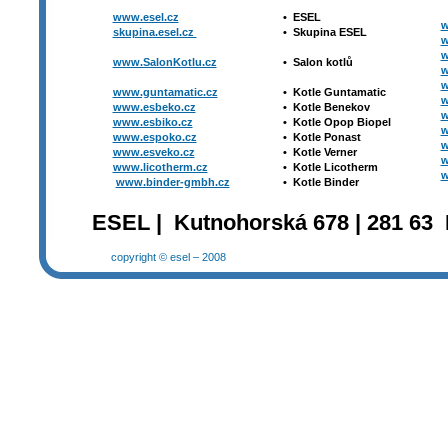
www.esel.cz
•
ESEL
w
skupina.esel.cz
•
Skupina ESEL
w
w
www.SalonKotlu.cz
•
Salon kotlů
w
w
www.guntamatic.cz
•
Kotle
Guntamatic
w
www.esbeko.cz
•
Kotle
Benekov
w
www.esbiko.cz
•
Kotle Opop Biopel
w
www.espoko.cz
•
Kotle Ponast
w
www.esveko.cz
•
Kotle Verner
w
www.licotherm.cz
•
Kotle Licotherm
w
www.binder-gmbh.cz
•
Kotle Binder
ESEL | Kutnohorská 678 | 281 63 
copyright © esel – 2008