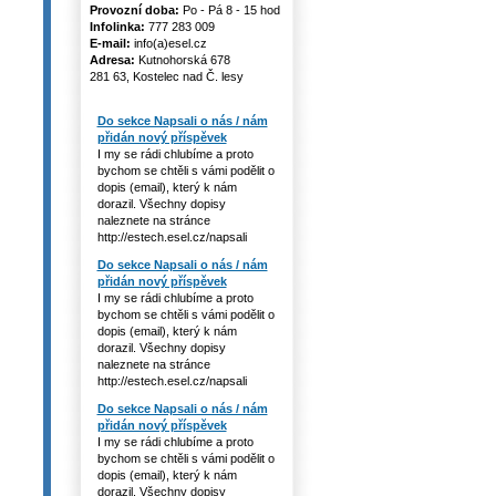
Provozní doba:
Po - Pá 8 - 15 hod
Infolinka:
777 283 009
E-mail:
info(a)esel.cz
Adresa:
Kutnohorská 678
281 63, Kostelec nad Č. lesy
Do sekce Napsali o nás / nám
přidán nový příspěvek
I my se rádi chlubíme a proto
bychom se chtěli s vámi podělit o
dopis (email), který k nám
dorazil. Všechny dopisy
naleznete na stránce
http://estech.esel.cz/napsali
Do sekce Napsali o nás / nám
přidán nový příspěvek
I my se rádi chlubíme a proto
bychom se chtěli s vámi podělit o
dopis (email), který k nám
dorazil. Všechny dopisy
naleznete na stránce
http://estech.esel.cz/napsali
Do sekce Napsali o nás / nám
přidán nový příspěvek
I my se rádi chlubíme a proto
bychom se chtěli s vámi podělit o
dopis (email), který k nám
dorazil. Všechny dopisy