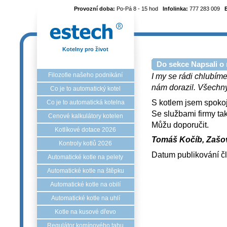
Provozní doba:
Po-Pá 8 - 15 hod
Infolinka:
777 283 009
Kotelny pro život
Do sekce Napsali o 
Filozofie našeho podnikání
I my se rádi chlubíme
nám dorazil. Všechny 
Co je to automatický kotel
S kotlem jsem spokoj
Co je to automatická kotelna
Se službami firmy ta
Cenové kalkulátory kotelen
Můžu doporučit.
Kotlíkové dotace 2026
Tomáš Kočíb, Zašov
Kontroly kotlů 2026
Datum publikování č
Automatické kotle na pelety
Automatické kotle na štěpku
Automatické kotle na obilí
Automatické kotle na uhlí
Kotle na kusové dřevo
Regulátor komínového tahu