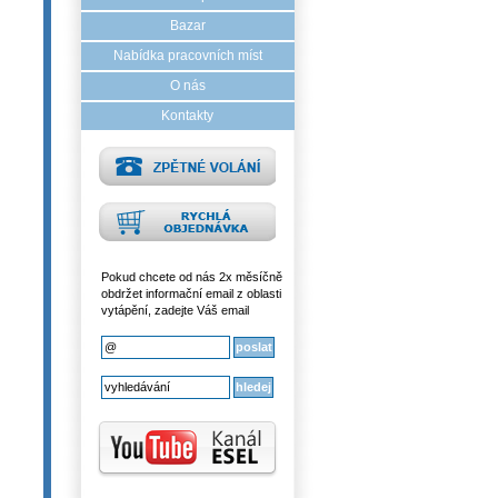
Bazar
Nabídka pracovních míst
O nás
Kontakty
Pokud chcete od nás 2x měsíčně
obdržet informační email z oblasti
vytápění, zadejte Váš email