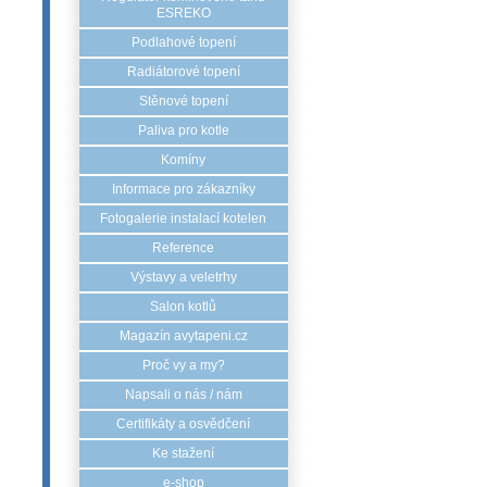
ESREKO
Podlahové topení
Radiátorové topení
Stěnové topení
Paliva pro kotle
Komíny
Informace pro zákazníky
Fotogalerie instalací kotelen
Reference
Výstavy a veletrhy
Salon kotlů
Magazín avytapeni.cz
Proč vy a my?
Napsali o nás / nám
Certifikáty a osvědčení
Ke stažení
e-shop