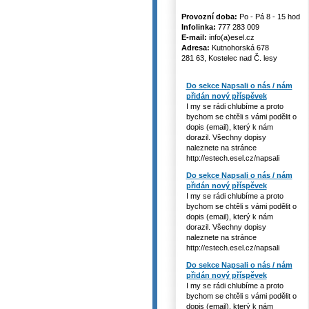
Provozní doba:
Po - Pá 8 - 15 hod
Infolinka:
777 283 009
E-mail:
info(a)esel.cz
Adresa:
Kutnohorská 678
281 63, Kostelec nad Č. lesy
Do sekce Napsali o nás / nám
přidán nový příspěvek
I my se rádi chlubíme a proto
bychom se chtěli s vámi podělit o
dopis (email), který k nám
dorazil. Všechny dopisy
naleznete na stránce
http://estech.esel.cz/napsali
Do sekce Napsali o nás / nám
přidán nový příspěvek
I my se rádi chlubíme a proto
bychom se chtěli s vámi podělit o
dopis (email), který k nám
dorazil. Všechny dopisy
naleznete na stránce
http://estech.esel.cz/napsali
Do sekce Napsali o nás / nám
přidán nový příspěvek
I my se rádi chlubíme a proto
bychom se chtěli s vámi podělit o
dopis (email), který k nám