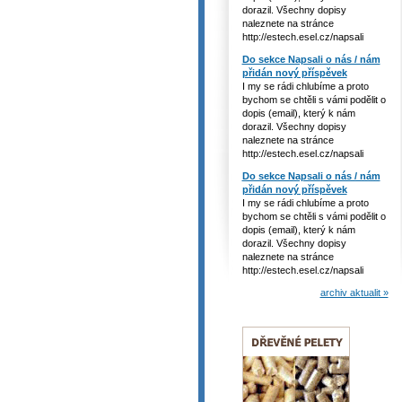
dorazil. Všechny dopisy
naleznete na stránce
http://estech.esel.cz/napsali
Do sekce Napsali o nás / nám
přidán nový příspěvek
I my se rádi chlubíme a proto
bychom se chtěli s vámi podělit o
dopis (email), který k nám
dorazil. Všechny dopisy
naleznete na stránce
http://estech.esel.cz/napsali
Do sekce Napsali o nás / nám
přidán nový příspěvek
I my se rádi chlubíme a proto
bychom se chtěli s vámi podělit o
dopis (email), který k nám
dorazil. Všechny dopisy
naleznete na stránce
http://estech.esel.cz/napsali
archiv aktualit »