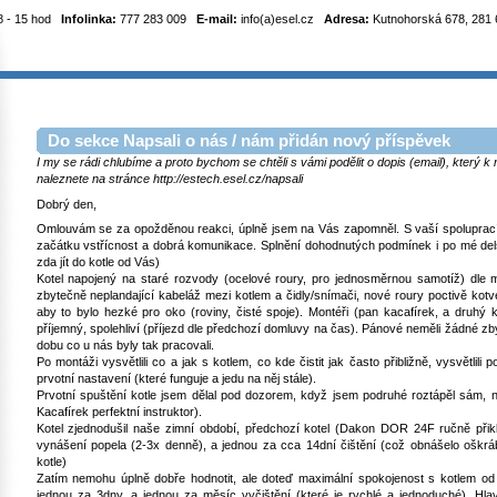
8 - 15 hod
Infolinka:
777 283 009
E-mail:
info(a)esel.cz
Adresa:
Kutnohorská 678, 281 6
Do sekce Napsali o nás / nám přidán nový příspěvek
I my se rádi chlubíme a proto bychom se chtěli s vámi podělit o dopis (email), který 
naleznete na stránce http://estech.esel.cz/napsali
Dobrý den,
Omlouvám se za opožděnou reakci, úplně jsem na Vás zapomněl. S vaší spoluprac
začátku vstřícnost a dobrá komunikace. Splnění dohodnutých podmínek i po mé del
zda jít do kotle od Vás)
Kotel napojený na staré rozvody (ocelové roury, pro jednosměrnou samotíž) dle
zbytečně neplandající kabeláž mezi kotlem a čidly/snímači, nové roury poctivě kotve
aby to bylo hezké pro oko (roviny, čisté spoje). Montéři (pan kacafírek, a druhý 
příjemný, spolehliví (příjezd dle předchozí domluvy na čas). Pánové neměli žádné zb
dobu co u nás byly tak pracovali.
Po montáži vysvětlili co a jak s kotlem, co kde čistit jak často přibližně, vysvětlili p
prvotní nastavení (které funguje a jedu na něj stále).
Prvotní spuštění kotle jsem dělal pod dozorem, když jsem podruhé roztápěl sám,
Kacafírek perfektní instruktor).
Kotel zjednodušil naše zimní období, předchozí kotel (Dakon DOR 24F ručně přik
vynášení popela (2-3x denně), a jednou za cca 14dní čištění (což obnášelo oškrá
kotle)
Zatím nemohu úplně dobře hodnotit, ale doteď maximální spokojenost s kotlem od 
jednou za 3dny, a jednou za měsíc vyčištění (které je rychlé a jednoduché). Hl