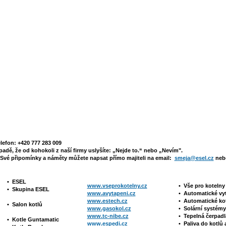
elefon: +420 777 283 009
padě, že od kohokoli z naší firmy uslyšíte: „Nejde to.“ nebo „Nevím".
Své připomínky a náměty můžete napsat přímo majiteli na email:
smeja@esel.cz
nebo
•
ESEL
www.vseprokotelny.cz
•
Vše pro koteln
•
Skupina ESEL
www.avytapeni.cz
•
Automatické vy
www.estech.cz
•
Automatické ko
•
Salon kotlů
www.gasokol.cz
•
Solární systé
www.tc-nibe.cz
• Tepelná čerpad
•
Kotle
Guntamatic
www.espedi.cz
• P
aliva do kotlů 