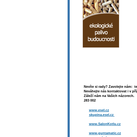
Nevíte si rady? Zavolejte nám: t
Neváhejte nás kontaktovat i v pří
Záleží nám na Vašich názorech. 
283 002
www.esel.cz
skupina.esel.cz
www.SalonKotlu.cz
www.guntamatic.cz