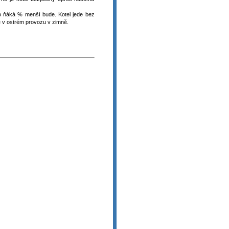
 o ňáká % menší bude. Kotel jede bez
e v ostrém provozu v zimně.