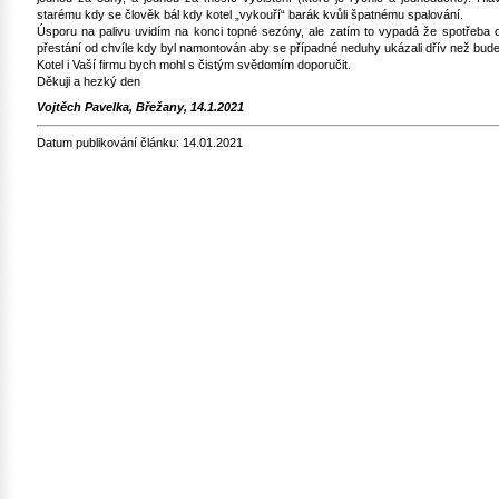
starému kdy se člověk bál kdy kotel „vykouří“ barák kvůli špatnému spalování.
Úsporu na palivu uvidím na konci topné sezóny, ale zatím to vypadá že spotřeba
přestání od chvíle kdy byl namontován aby se případné neduhy ukázali dřív než bud
Kotel i Vaší firmu bych mohl s čistým svědomím doporučit.
Děkuji a hezký den
Vojtěch Pavelka, Břežany, 14.1.2021
Datum publikování článku: 14.01.2021