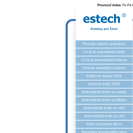
Provozní doba:
Po-Pá 
Kotelny pro život
Filozofie našeho podnikání
Co je to automatický kotel
Co je to automatická kotelna
Cenové kalkulátory kotelen
Kotlíkové dotace 2026
Kontroly kotlů 2026
Automatické kotle na pelety
Automatické kotle na štěpku
Automatické kotle na obilí
Automatické kotle na uhlí
Kotle na kusové dřevo
Regulátor komínového tahu