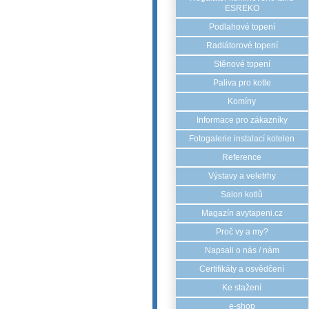
ESREKO
Podlahové topení
Radiátorové topení
Stěnové topení
Paliva pro kotle
Komíny
Informace pro zákazníky
Fotogalerie instalací kotelen
Reference
Výstavy a veletrhy
Salon kotlů
Magazín avytapeni.cz
Proč vy a my?
Napsali o nás / nám
Certifikáty a osvědčení
Ke stažení
e-shop