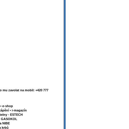
 mu zavolat na mobil: +420 777
y
•
e-shop
tápění
•
i-magazín
telny - ESTECH
my GASOKOL
la NIBE
a krbů