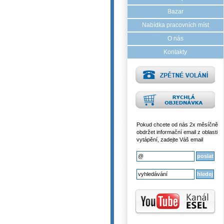
Bazar
Nabídka pracovních míst
O nás
Kontakty
Pokud chcete od nás 2x měsíčně
obdržet informační email z oblasti
vytápění, zadejte Váš email