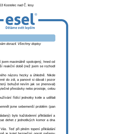
3 Kostelec nad Č. lesy
k nám dorazil. Všechny dopisy
í jsem maximálně spokojený, hned od
ší reakční době (než jsem se rozhodl
 mého názoru hezky a úhledně. Nikde
né do zdi, a panové si dávali i pozor
který bohužel nevím jak se jmenoval)
ytečné přestávky nebo prostoje, celou
oužívání řídící jednotky kotle a udělali
 nemněl jsme sebemenší problém (pan
ládaný) bylo každodenní přikládání a
bat dehet z jednotlivých komor a dna
Vás. Teď při plném topení přikládání
avně je kotel bezpečný oproti našemu