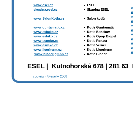
www.esel.cz
•
ESEL
w
skupina.esel.cz
•
Skupina ESEL
w
w
www.SalonKotlu.cz
•
Salon kotlů
w
w
www.guntamatic.cz
•
Kotle
Guntamatic
w
www.esbeko.cz
•
Kotle
Benekov
w
www.esbiko.cz
•
Kotle Opop Biopel
w
www.espoko.cz
•
Kotle Ponast
w
www.esveko.cz
•
Kotle Verner
w
www.licotherm.cz
•
Kotle Licotherm
w
www.binder-gmbh.cz
•
Kotle Binder
ESEL | Kutnohorská 678 | 281 63 
copyright © esel – 2008