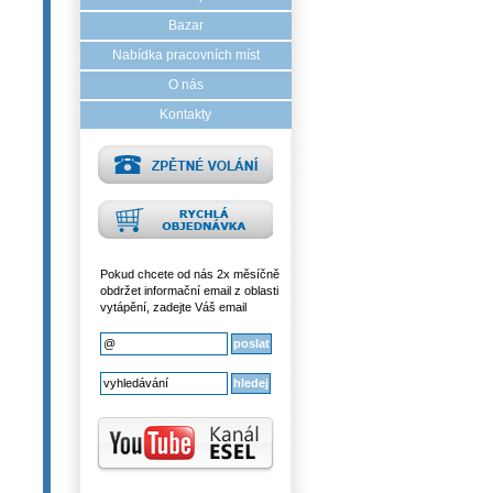
Bazar
Nabídka pracovních míst
O nás
Kontakty
Pokud chcete od nás 2x měsíčně
obdržet informační email z oblasti
vytápění, zadejte Váš email