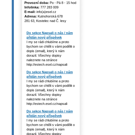
Provozní doba:
Po - Pá 8 - 15 hod
Infolinka:
777 283 009
E-mail:
info(a)esel.cz
Adresa:
Kutnohorská 678
281 63, Kostelec nad Č. lesy
Do sekce Napsali o nás / nám
přidán nový příspěvek
I my se rádi chlubíme a proto
bychom se chtěli s vámi podělit o
dopis (email), který k nám
dorazil. Všechny dopisy
naleznete na stránce
http://estech.esel.cz/napsali
Do sekce Napsali o nás / nám
přidán nový příspěvek
I my se rádi chlubíme a proto
bychom se chtěli s vámi podělit o
dopis (email), který k nám
dorazil. Všechny dopisy
naleznete na stránce
http://estech.esel.cz/napsali
Do sekce Napsali o nás / nám
přidán nový příspěvek
I my se rádi chlubíme a proto
bychom se chtěli s vámi podělit o
dopis (email), který k nám
dorazil. Všechny dopisy