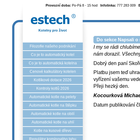
Provozní doba:
Po-Pá 8 - 15 hod
Infolinka:
777 283 009
Kotelny pro život
Do sekce Napsali o 
Filozofie našeho podnikání
I my se rádi chlubíme
nám dorazil. Všechny 
Co je to automatický kotel
Dobrý den paní Skoř
Co je to automatická kotelna
Cenové kalkulátory kotelen
Platbu jsem teď uhr
vyřízení vašemu ved
Kotlíkové dotace 2026
Přeji hezký den.
Kontroly kotlů 2026
Kocourková Michael
Automatické kotle na pelety
Datum publikování č
Automatické kotle na štěpku
Automatické kotle na obilí
Automatické kotle na uhlí
Kotle na kusové dřevo
Regulátor komínového tahu