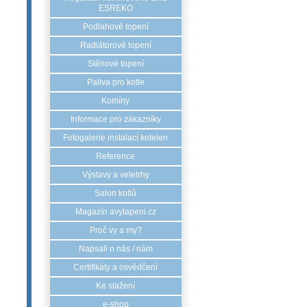
ESREKO
Podlahové topení
Radiátorové topení
Stěnové topení
Paliva pro kotle
Komíny
Informace pro zákazníky
Fotogalerie instalací kotelen
Reference
Výstavy a veletrhy
Salon kotlů
Magazín avytapeni.cz
Proč vy a my?
Napsali o nás / nám
Certifikáty a osvědčení
Ke stažení
e-shop