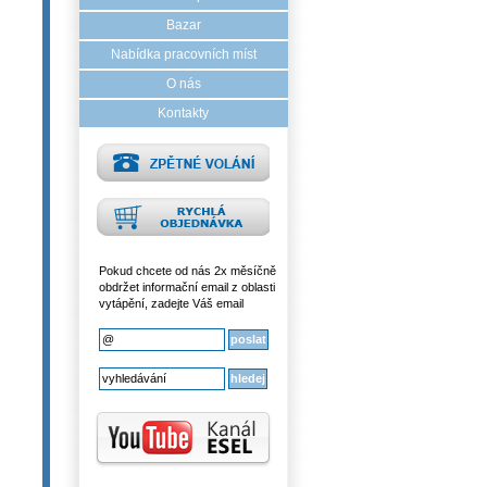
Bazar
Nabídka pracovních míst
O nás
Kontakty
Pokud chcete od nás 2x měsíčně
obdržet informační email z oblasti
vytápění, zadejte Váš email