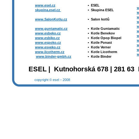
www.esel.cz
•
ESEL
w
skupina.esel.cz
•
Skupina ESEL
w
w
www.SalonKotlu.cz
•
Salon kotlů
w
w
www.guntamatic.cz
•
Kotle
Guntamatic
w
www.esbeko.cz
•
Kotle
Benekov
w
www.esbiko.cz
•
Kotle Opop Biopel
w
www.espoko.cz
•
Kotle Ponast
w
www.esveko.cz
•
Kotle Verner
w
www.licotherm.cz
•
Kotle Licotherm
w
www.binder-gmbh.cz
•
Kotle Binder
ESEL | Kutnohorská 678 | 281 63 
copyright © esel – 2008