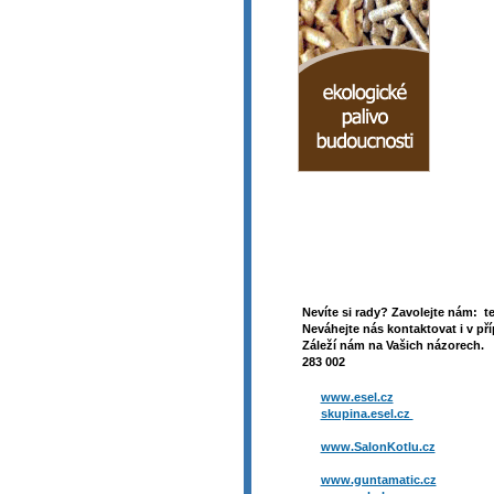
Nevíte si rady? Zavolejte nám: t
Neváhejte nás kontaktovat i v pří
Záleží nám na Vašich názorech. 
283 002
www.esel.cz
skupina.esel.cz
www.SalonKotlu.cz
www.guntamatic.cz