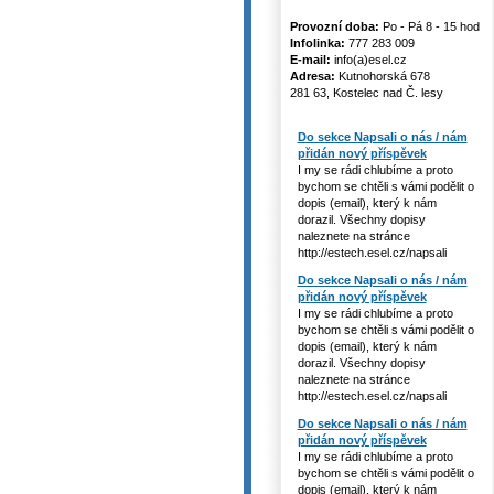
Provozní doba:
Po - Pá 8 - 15 hod
Infolinka:
777 283 009
E-mail:
info(a)esel.cz
Adresa:
Kutnohorská 678
281 63, Kostelec nad Č. lesy
Do sekce Napsali o nás / nám
přidán nový příspěvek
I my se rádi chlubíme a proto
bychom se chtěli s vámi podělit o
dopis (email), který k nám
dorazil. Všechny dopisy
naleznete na stránce
http://estech.esel.cz/napsali
Do sekce Napsali o nás / nám
přidán nový příspěvek
I my se rádi chlubíme a proto
bychom se chtěli s vámi podělit o
dopis (email), který k nám
dorazil. Všechny dopisy
naleznete na stránce
http://estech.esel.cz/napsali
Do sekce Napsali o nás / nám
přidán nový příspěvek
I my se rádi chlubíme a proto
bychom se chtěli s vámi podělit o
dopis (email), který k nám