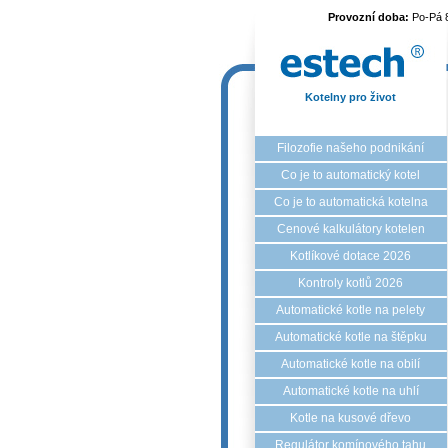
Provozní doba:
Po-Pá 
Kotelny pro život
Filozofie našeho podnikání
Co je to automatický kotel
Co je to automatická kotelna
Cenové kalkulátory kotelen
Kotlíkové dotace 2026
Kontroly kotlů 2026
Automatické kotle na pelety
Automatické kotle na štěpku
Automatické kotle na obilí
Automatické kotle na uhlí
Kotle na kusové dřevo
Regulátor komínového tahu