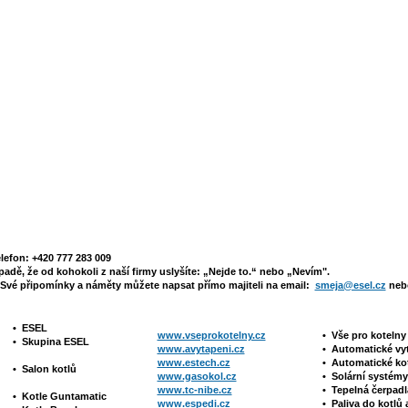
elefon: +420 777 283 009
padě, že od kohokoli z naší firmy uslyšíte: „Nejde to.“ nebo „Nevím".
Své připomínky a náměty můžete napsat přímo majiteli na email:
smeja@esel.cz
nebo
•
ESEL
www.vseprokotelny.cz
•
Vše pro koteln
•
Skupina ESEL
www.avytapeni.cz
•
Automatické vy
www.estech.cz
•
Automatické ko
•
Salon kotlů
www.gasokol.cz
•
Solární systé
www.tc-nibe.cz
• Tepelná čerpad
•
Kotle
Guntamatic
www.espedi.cz
• P
aliva do kotlů 