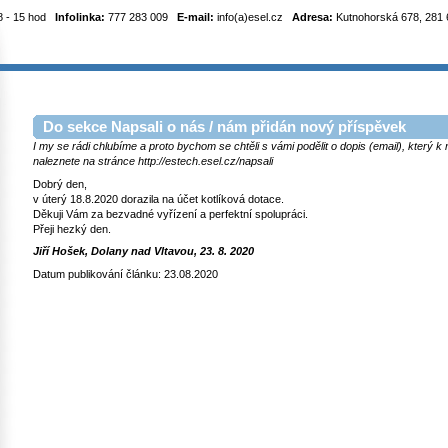
8 - 15 hod
Infolinka:
777 283 009
E-mail:
info(a)esel.cz
Adresa:
Kutnohorská 678, 281 6
Do sekce Napsali o nás / nám přidán nový příspěvek
I my se rádi chlubíme a proto bychom se chtěli s vámi podělit o dopis (email), který 
naleznete na stránce http://estech.esel.cz/napsali
Dobrý den,
v úterý 18.8.2020 dorazila na účet kotlíková dotace.
Děkuji Vám za bezvadné vyřízení a perfektní spolupráci.
Přeji hezký den.
Jiří Hošek, Dolany nad Vltavou, 23. 8. 2020
Datum publikování článku: 23.08.2020