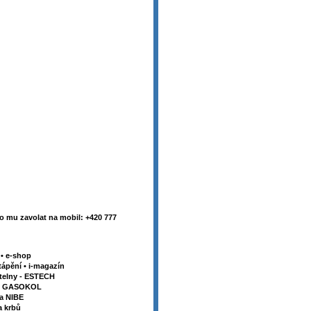
 mu zavolat na mobil: +420 777
y
•
e-shop
tápění
•
i-magazín
telny - ESTECH
my GASOKOL
la NIBE
a krbů