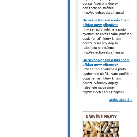
dorazil. Všechny dopisy
naleznete na stránce
http://estech.esel.cz/napsali
Do sekce Napsali o nás / nám
přidán nový příspěvek
I my se rádi chlubíme a proto
bychom se chtěli s vámi podělit o
dopis (email), který k nám
dorazil. Všechny dopisy
naleznete na stránce
http://estech.esel.cz/napsali
Do sekce Napsali o nás / nám
přidán nový příspěvek
I my se rádi chlubíme a proto
bychom se chtěli s vámi podělit o
dopis (email), který k nám
dorazil. Všechny dopisy
naleznete na stránce
http://estech.esel.cz/napsali
archiv aktualit »