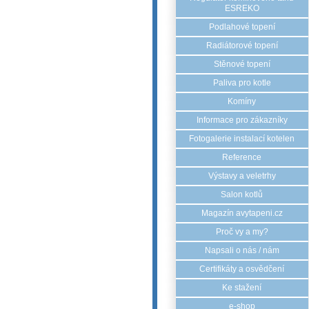
ESREKO
Podlahové topení
Radiátorové topení
Stěnové topení
Paliva pro kotle
Komíny
Informace pro zákazníky
Fotogalerie instalací kotelen
Reference
Výstavy a veletrhy
Salon kotlů
Magazín avytapeni.cz
Proč vy a my?
Napsali o nás / nám
Certifikáty a osvědčení
Ke stažení
e-shop