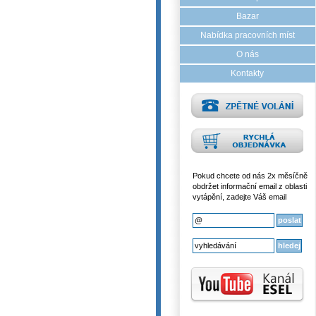
Bazar
Nabídka pracovních míst
O nás
Kontakty
Pokud chcete od nás 2x měsíčně
obdržet informační email z oblasti
vytápění, zadejte Váš email