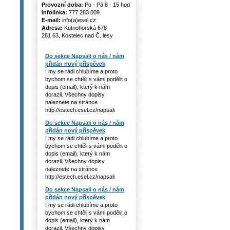
Provozní doba:
Po - Pá 8 - 15 hod
Infolinka:
777 283 009
E-mail:
info(a)esel.cz
Adresa:
Kutnohorská 678
281 63, Kostelec nad Č. lesy
Do sekce Napsali o nás / nám
přidán nový příspěvek
I my se rádi chlubíme a proto
bychom se chtěli s vámi podělit o
dopis (email), který k nám
dorazil. Všechny dopisy
naleznete na stránce
http://estech.esel.cz/napsali
Do sekce Napsali o nás / nám
přidán nový příspěvek
I my se rádi chlubíme a proto
bychom se chtěli s vámi podělit o
dopis (email), který k nám
dorazil. Všechny dopisy
naleznete na stránce
http://estech.esel.cz/napsali
Do sekce Napsali o nás / nám
přidán nový příspěvek
I my se rádi chlubíme a proto
bychom se chtěli s vámi podělit o
dopis (email), který k nám
dorazil. Všechny dopisy