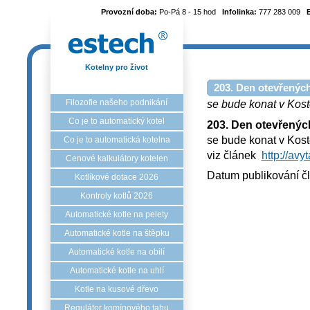
Provozní doba:
Po-Pá 8 - 15 hod
Infolinka:
777 283 009
Kotelny pro život
203. Den otevřených
Filozofie našeho podnikání
se bude konat v Kost
Co je to automatický kotel
203. Den otevřenýc
se bude konat v Kost
Co je to automatická kotelna
viz článek
http://avy
Cenové kalkulátory kotelen
Datum publikování č
Kotlíkové dotace 2026
Kontroly kotlů 2026
Automatické kotle na pelety
Automatické kotle na štěpku
Automatické kotle na obilí
Automatické kotle na uhlí
Kotle na kusové dřevo
Regulátor komínového tahu