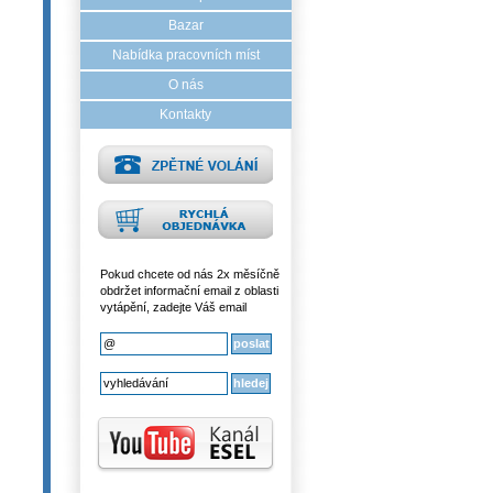
Bazar
Nabídka pracovních míst
O nás
Kontakty
Pokud chcete od nás 2x měsíčně
obdržet informační email z oblasti
vytápění, zadejte Váš email