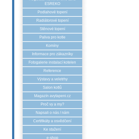
ESREKO
Podlahové topení
Radiátorové topení
Stěnové topení
Paliva pro kotle
Komíny
Informace pro zákazníky
Fotogalerie instalací kotelen
Reference
Výstavy a veletrhy
Salon kotlů
Magazín avytapeni.cz
Proč vy a my?
Napsali o nás / nám
Certifikáty a osvědčení
Ke stažení
e-shop