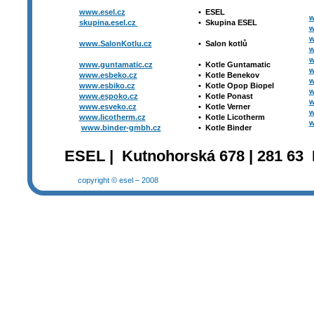
www.esel.cz
•
ESEL
w
skupina.esel.cz
•
Skupina ESEL
w
w
www.SalonKotlu.cz
•
Salon kotlů
w
w
www.guntamatic.cz
•
Kotle
Guntamatic
w
www.esbeko.cz
•
Kotle
Benekov
w
www.esbiko.cz
•
Kotle Opop Biopel
w
www.espoko.cz
•
Kotle Ponast
w
www.esveko.cz
•
Kotle Verner
w
www.licotherm.cz
•
Kotle Licotherm
w
www.binder-gmbh.cz
•
Kotle Binder
ESEL | Kutnohorská 678 | 281 63 
copyright © esel – 2008