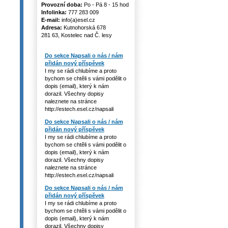
Provozní doba:
Po - Pá 8 - 15 hod
Infolinka:
777 283 009
E-mail:
info(a)esel.cz
Adresa:
Kutnohorská 678
281 63, Kostelec nad Č. lesy
Do sekce Napsali o nás / nám
přidán nový příspěvek
I my se rádi chlubíme a proto
bychom se chtěli s vámi podělit o
dopis (email), který k nám
dorazil. Všechny dopisy
naleznete na stránce
http://estech.esel.cz/napsali
Do sekce Napsali o nás / nám
přidán nový příspěvek
I my se rádi chlubíme a proto
bychom se chtěli s vámi podělit o
dopis (email), který k nám
dorazil. Všechny dopisy
naleznete na stránce
http://estech.esel.cz/napsali
Do sekce Napsali o nás / nám
přidán nový příspěvek
I my se rádi chlubíme a proto
bychom se chtěli s vámi podělit o
dopis (email), který k nám
dorazil. Všechny dopisy