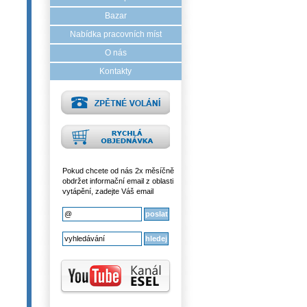
Bazar
Nabídka pracovních míst
O nás
Kontakty
Pokud chcete od nás 2x měsíčně
obdržet informační email z oblasti
vytápění, zadejte Váš email