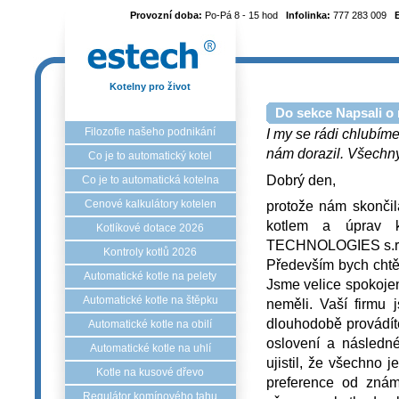
Provozní doba:
Po-Pá 8 - 15 hod
Infolinka:
777 283 009
Kotelny pro život
Do sekce Napsali o 
Filozofie našeho podnikání
I my se rádi chlubíme
nám dorazil. Všechny 
Co je to automatický kotel
Dobrý den,
Co je to automatická kotelna
Cenové kalkulátory kotelen
protože nám skončil
kotlem a úprav 
Kotlíkové dotace 2026
TECHNOLOGIES s.r.
Kontroly kotlů 2026
Především bych chtěl
Automatické kotle na pelety
Jsme velice spokojen
Automatické kotle na štěpku
neměli. Vaší firmu 
dlouhodobě provádíte
Automatické kotle na obilí
oslovení a následn
Automatické kotle na uhlí
ujistil, že všechno j
Kotle na kusové dřevo
preference od zná
Regulátor komínového tahu