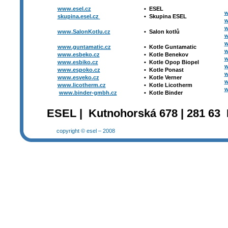
www.esel.cz
•
ESEL
w
skupina.esel.cz
•
Skupina ESEL
w
w
www.SalonKotlu.cz
•
Salon kotlů
w
w
www.guntamatic.cz
•
Kotle
Guntamatic
w
www.esbeko.cz
•
Kotle
Benekov
w
www.esbiko.cz
•
Kotle Opop Biopel
w
www.espoko.cz
•
Kotle Ponast
w
www.esveko.cz
•
Kotle Verner
w
www.licotherm.cz
•
Kotle Licotherm
w
www.binder-gmbh.cz
•
Kotle Binder
ESEL | Kutnohorská 678 | 281 63 
copyright © esel – 2008