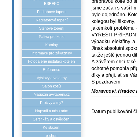
přepravou kotle do s
ESREKO
jsme začali s vaší fi
Podlahové topení
bylo dojednáno. Ko
Radiátorové topení
kolegou byl šikovný,
jakémkoli problému
Stěnové topení
VYŘEŠIT PŘÍPADNÝ PR
Paliva pro kotle
výpadku elektřiny a
Komíny
Jinak absolutní spok
Informace pro zákazníky
takže ještě jednou dí
A závěrem chci také
Fotogalerie instalací kotelen
ochotně pomohla přip
Reference
díky a přeji, ať se Vá
Výstavy a veletrhy
S pozdravem
Salon kotlů
Moravcovi, Hradec n
Magazín avytapeni.cz
Proč vy a my?
Datum publikování č
Napsali o nás / nám
Certifikáty a osvědčení
Ke stažení
e-shop