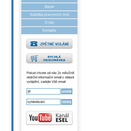
Bazar
Nabídka pracovních míst
O nás
Kontakty
Pokud chcete od nás 2x měsíčně
obdržet informační email z oblasti
vytápění, zadejte Váš email