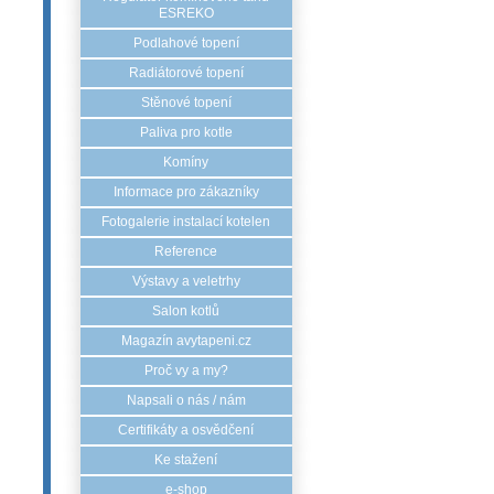
ESREKO
Podlahové topení
Radiátorové topení
Stěnové topení
Paliva pro kotle
Komíny
Informace pro zákazníky
Fotogalerie instalací kotelen
Reference
Výstavy a veletrhy
Salon kotlů
Magazín avytapeni.cz
Proč vy a my?
Napsali o nás / nám
Certifikáty a osvědčení
Ke stažení
e-shop