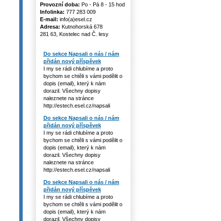
Provozní doba:
Po - Pá 8 - 15 hod
Infolinka:
777 283 009
E-mail:
info(a)esel.cz
Adresa:
Kutnohorská 678
281 63, Kostelec nad Č. lesy
Do sekce Napsali o nás / nám
přidán nový příspěvek
I my se rádi chlubíme a proto
bychom se chtěli s vámi podělit o
dopis (email), který k nám
dorazil. Všechny dopisy
naleznete na stránce
http://estech.esel.cz/napsali
Do sekce Napsali o nás / nám
přidán nový příspěvek
I my se rádi chlubíme a proto
bychom se chtěli s vámi podělit o
dopis (email), který k nám
dorazil. Všechny dopisy
naleznete na stránce
http://estech.esel.cz/napsali
Do sekce Napsali o nás / nám
přidán nový příspěvek
I my se rádi chlubíme a proto
bychom se chtěli s vámi podělit o
dopis (email), který k nám
dorazil. Všechny dopisy