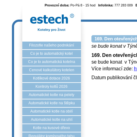
Provozní doba:
Po-Pá 8 - 15 hod
Infolinka:
777 283 009
Kotelny pro život
169. Den otevřených
Filozofie našeho podnikání
se bude konat v Týně
Co je to automatický kotel
169. Den otevřenýc
se bude konat v Tý
Co je to automatická kotelna
Více informací zde:
h
Cenové kalkulátory kotelen
Datum publikování č
Kotlíkové dotace 2026
Kontroly kotlů 2026
Automatické kotle na pelety
Automatické kotle na štěpku
Automatické kotle na obilí
Automatické kotle na uhlí
Kotle na kusové dřevo
Regulátor komínového tahu