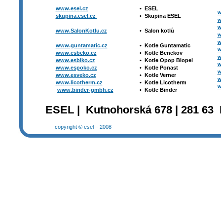
www.esel.cz
•
ESEL
w
skupina.esel.cz
•
Skupina ESEL
w
w
www.SalonKotlu.cz
•
Salon kotlů
w
w
www.guntamatic.cz
•
Kotle
Guntamatic
w
www.esbeko.cz
•
Kotle
Benekov
w
www.esbiko.cz
•
Kotle Opop Biopel
w
www.espoko.cz
•
Kotle Ponast
w
www.esveko.cz
•
Kotle Verner
w
www.licotherm.cz
•
Kotle Licotherm
w
www.binder-gmbh.cz
•
Kotle Binder
ESEL | Kutnohorská 678 | 281 63 
copyright © esel – 2008