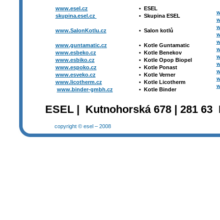
www.esel.cz
•
ESEL
w
skupina.esel.cz
•
Skupina ESEL
w
w
www.SalonKotlu.cz
•
Salon kotlů
w
w
www.guntamatic.cz
•
Kotle
Guntamatic
w
www.esbeko.cz
•
Kotle
Benekov
w
www.esbiko.cz
•
Kotle Opop Biopel
w
www.espoko.cz
•
Kotle Ponast
w
www.esveko.cz
•
Kotle Verner
w
www.licotherm.cz
•
Kotle Licotherm
w
www.binder-gmbh.cz
•
Kotle Binder
ESEL | Kutnohorská 678 | 281 63 
copyright © esel – 2008