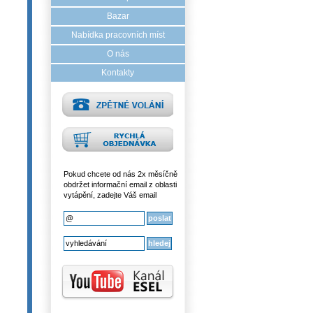
Bazar
Nabídka pracovních míst
O nás
Kontakty
Pokud chcete od nás 2x měsíčně
obdržet informační email z oblasti
vytápění, zadejte Váš email