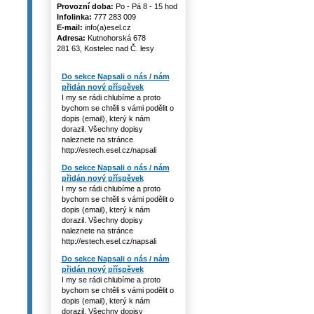
Provozní doba:
Po - Pá 8 - 15 hod
Infolinka:
777 283 009
E-mail:
info(a)esel.cz
Adresa:
Kutnohorská 678
281 63, Kostelec nad Č. lesy
Do sekce Napsali o nás / nám
přidán nový příspěvek
I my se rádi chlubíme a proto
bychom se chtěli s vámi podělit o
dopis (email), který k nám
dorazil. Všechny dopisy
naleznete na stránce
http://estech.esel.cz/napsali
Do sekce Napsali o nás / nám
přidán nový příspěvek
I my se rádi chlubíme a proto
bychom se chtěli s vámi podělit o
dopis (email), který k nám
dorazil. Všechny dopisy
naleznete na stránce
http://estech.esel.cz/napsali
Do sekce Napsali o nás / nám
přidán nový příspěvek
I my se rádi chlubíme a proto
bychom se chtěli s vámi podělit o
dopis (email), který k nám
dorazil. Všechny dopisy