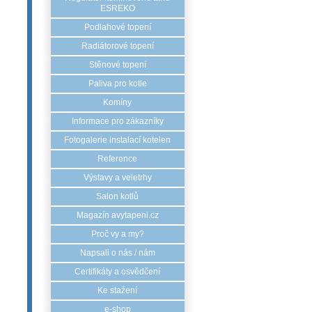
ESREKO
Podlahové topení
Radiátorové topení
Stěnové topení
Paliva pro kotle
Komíny
Informace pro zákazníky
Fotogalerie instalací kotelen
Reference
Výstavy a veletrhy
Salon kotlů
Magazín avytapeni.cz
Proč vy a my?
Napsali o nás / nám
Certifikáty a osvědčení
Ke stažení
e-shop