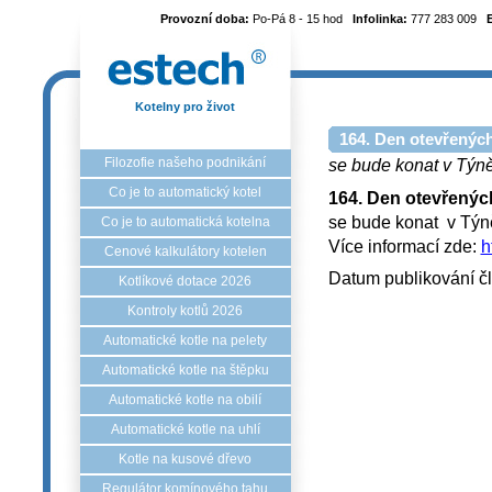
Provozní doba:
Po-Pá 8 - 15 hod
Infolinka:
777 283 009
Kotelny pro život
164. Den otevřených
Filozofie našeho podnikání
se bude konat v Týně
Co je to automatický kotel
164. Den otevřenýc
se bude konat v Tý
Co je to automatická kotelna
Více informací zde:
h
Cenové kalkulátory kotelen
Datum publikování č
Kotlíkové dotace 2026
Kontroly kotlů 2026
Automatické kotle na pelety
Automatické kotle na štěpku
Automatické kotle na obilí
Automatické kotle na uhlí
Kotle na kusové dřevo
Regulátor komínového tahu