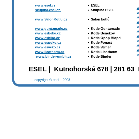
www.esel.cz
•
ESEL
w
skupina.esel.cz
•
Skupina ESEL
w
w
www.SalonKotlu.cz
•
Salon kotlů
w
w
www.guntamatic.cz
•
Kotle
Guntamatic
w
www.esbeko.cz
•
Kotle
Benekov
w
www.esbiko.cz
•
Kotle Opop Biopel
w
www.espoko.cz
•
Kotle Ponast
w
www.esveko.cz
•
Kotle Verner
w
www.licotherm.cz
•
Kotle Licotherm
w
www.binder-gmbh.cz
•
Kotle Binder
ESEL | Kutnohorská 678 | 281 63 
copyright © esel – 2008