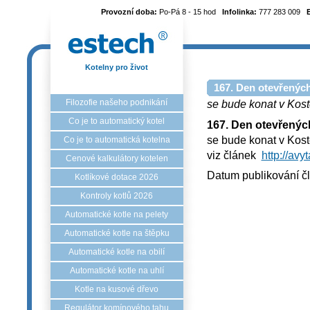
Provozní doba:
Po-Pá 8 - 15 hod
Infolinka:
777 283 009
Kotelny pro život
167. Den otevřených
Filozofie našeho podnikání
se bude konat v Kost
Co je to automatický kotel
167. Den otevřenýc
se bude konat v Kost
Co je to automatická kotelna
viz článek
http://avy
Cenové kalkulátory kotelen
Datum publikování č
Kotlíkové dotace 2026
Kontroly kotlů 2026
Automatické kotle na pelety
Automatické kotle na štěpku
Automatické kotle na obilí
Automatické kotle na uhlí
Kotle na kusové dřevo
Regulátor komínového tahu