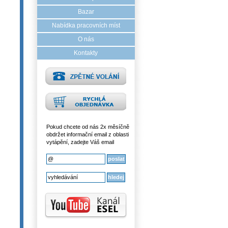
Bazar
Nabídka pracovních míst
O nás
Kontakty
Pokud chcete od nás 2x měsíčně
obdržet informační email z oblasti
vytápění, zadejte Váš email