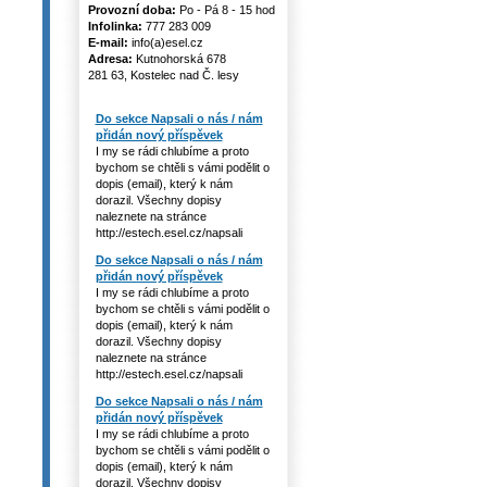
Provozní doba:
Po - Pá 8 - 15 hod
Infolinka:
777 283 009
E-mail:
info(a)esel.cz
Adresa:
Kutnohorská 678
281 63, Kostelec nad Č. lesy
Do sekce Napsali o nás / nám
přidán nový příspěvek
I my se rádi chlubíme a proto
bychom se chtěli s vámi podělit o
dopis (email), který k nám
dorazil. Všechny dopisy
naleznete na stránce
http://estech.esel.cz/napsali
Do sekce Napsali o nás / nám
přidán nový příspěvek
I my se rádi chlubíme a proto
bychom se chtěli s vámi podělit o
dopis (email), který k nám
dorazil. Všechny dopisy
naleznete na stránce
http://estech.esel.cz/napsali
Do sekce Napsali o nás / nám
přidán nový příspěvek
I my se rádi chlubíme a proto
bychom se chtěli s vámi podělit o
dopis (email), který k nám
dorazil. Všechny dopisy