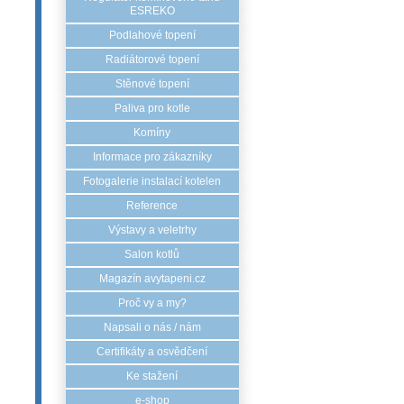
ESREKO
Podlahové topení
Radiátorové topení
Stěnové topení
Paliva pro kotle
Komíny
Informace pro zákazníky
Fotogalerie instalací kotelen
Reference
Výstavy a veletrhy
Salon kotlů
Magazín avytapeni.cz
Proč vy a my?
Napsali o nás / nám
Certifikáty a osvědčení
Ke stažení
e-shop