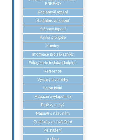
ESREKO
Podlahové topení
Radiátorové topení
Stěnové topení
Paliva pro kotle
Komíny
Informace pro zákazníky
Fotogalerie instalací kotelen
Reference
Výstavy a veletrhy
Salon kotlů
Magazín avytapeni.cz
Proč vy a my?
Napsali o nás / nám
Certifikáty a osvědčení
Ke stažení
e-shop