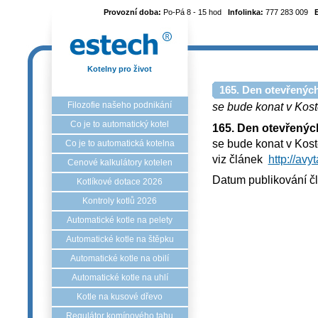
Provozní doba:
Po-Pá 8 - 15 hod
Infolinka:
777 283 009
Kotelny pro život
165. Den otevřených
Filozofie našeho podnikání
se bude konat v Kost
Co je to automatický kotel
165. Den otevřenýc
se bude konat v Kost
Co je to automatická kotelna
viz článek
http://avy
Cenové kalkulátory kotelen
Datum publikování č
Kotlíkové dotace 2026
Kontroly kotlů 2026
Automatické kotle na pelety
Automatické kotle na štěpku
Automatické kotle na obilí
Automatické kotle na uhlí
Kotle na kusové dřevo
Regulátor komínového tahu