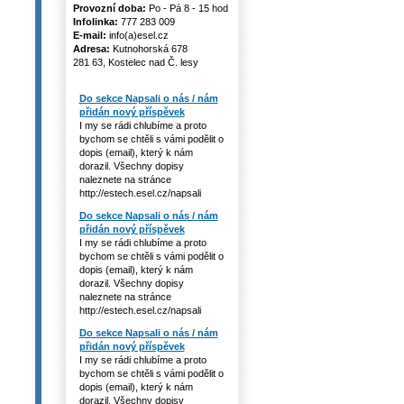
Provozní doba:
Po - Pá 8 - 15 hod
Infolinka:
777 283 009
E-mail:
info(a)esel.cz
Adresa:
Kutnohorská 678
281 63, Kostelec nad Č. lesy
Do sekce Napsali o nás / nám
přidán nový příspěvek
I my se rádi chlubíme a proto
bychom se chtěli s vámi podělit o
dopis (email), který k nám
dorazil. Všechny dopisy
naleznete na stránce
http://estech.esel.cz/napsali
Do sekce Napsali o nás / nám
přidán nový příspěvek
I my se rádi chlubíme a proto
bychom se chtěli s vámi podělit o
dopis (email), který k nám
dorazil. Všechny dopisy
naleznete na stránce
http://estech.esel.cz/napsali
Do sekce Napsali o nás / nám
přidán nový příspěvek
I my se rádi chlubíme a proto
bychom se chtěli s vámi podělit o
dopis (email), který k nám
dorazil. Všechny dopisy