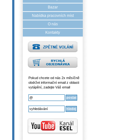
Bazar
Nabídka pracovních míst
O nás
Kontakty
Pokud chcete od nás 2x měsíčně
obdržet informační email z oblasti
vytápění, zadejte Váš email