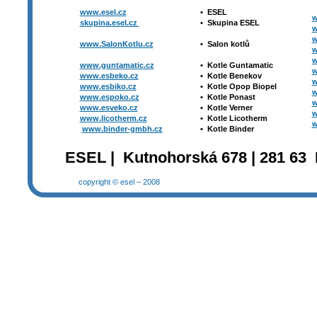
www.esel.cz
•
ESEL
w
skupina.esel.cz
•
Skupina ESEL
w
w
www.SalonKotlu.cz
•
Salon kotlů
w
w
www.guntamatic.cz
•
Kotle
Guntamatic
w
www.esbeko.cz
•
Kotle
Benekov
w
www.esbiko.cz
•
Kotle Opop Biopel
w
www.espoko.cz
•
Kotle Ponast
w
www.esveko.cz
•
Kotle Verner
w
www.licotherm.cz
•
Kotle Licotherm
w
www.binder-gmbh.cz
•
Kotle Binder
ESEL | Kutnohorská 678 | 281 63 
copyright © esel – 2008