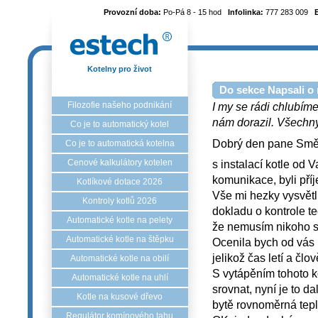
Provozní doba:
Po-Pá 8 - 15 hod
Infolinka:
777 283 009
Kotelny pro život
Do sekce Napsali o 
Filozofie našeho podnikání
I my se rádi chlubíme
nám dorazil. Všechny 
Co je to automatický kotel
Dobrý den pane Smě
Co je to automatická kotelna
Cenové kalkulátory kotelen
s instalací kotle od 
komunikace, byli příj
Kotlíkové dotace 2026
Vše mi hezky vysvětli
Kontroly kotlů 2026
dokladu o kontrole t
Automatické kotle na pelety
že nemusím nikoho s
Automatické kotle na štěpku
Ocenila bych od vás 
jelikož čas letí a č
Automatické kotle na obilí
S vytápěním tohoto k
Automatické kotle na uhlí
srovnat, nyní je to d
Kotle na kusové dřevo
bytě rovnoměrná teplo
Regulátor komínového tahu