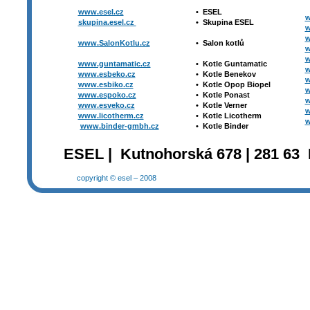
www.esel.cz
•
ESEL
w
skupina.esel.cz
•
Skupina ESEL
w
w
www.SalonKotlu.cz
•
Salon kotlů
w
w
www.guntamatic.cz
•
Kotle
Guntamatic
w
www.esbeko.cz
•
Kotle
Benekov
w
www.esbiko.cz
•
Kotle Opop Biopel
w
www.espoko.cz
•
Kotle Ponast
w
www.esveko.cz
•
Kotle Verner
w
www.licotherm.cz
•
Kotle Licotherm
w
www.binder-gmbh.cz
•
Kotle Binder
ESEL | Kutnohorská 678 | 281 63 
copyright © esel – 2008