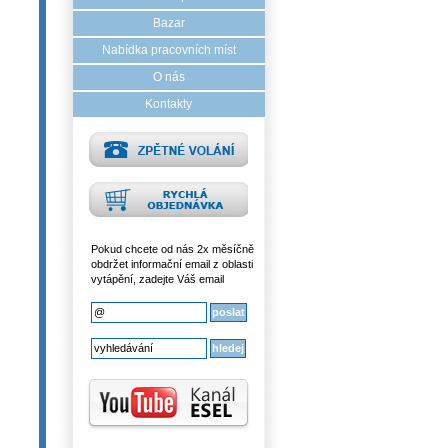
Bazar
Nabídka pracovních míst
O nás
Kontakty
Pokud chcete od nás 2x měsíčně
obdržet informační email z oblasti
vytápění, zadejte Váš email