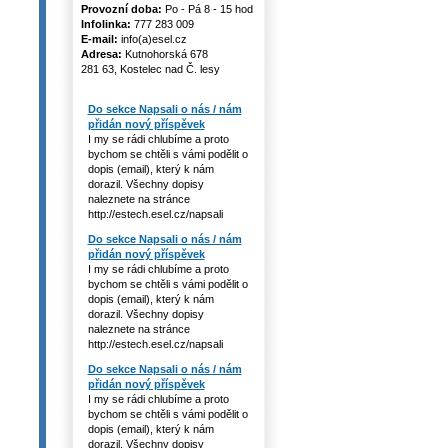
Provozní doba:
Po - Pá 8 - 15 hod
Infolinka:
777 283 009
E-mail:
info(a)esel.cz
Adresa:
Kutnohorská 678
281 63, Kostelec nad Č. lesy
Do sekce Napsali o nás / nám
přidán nový příspěvek
I my se rádi chlubíme a proto
bychom se chtěli s vámi podělit o
dopis (email), který k nám
dorazil. Všechny dopisy
naleznete na stránce
http://estech.esel.cz/napsali
Do sekce Napsali o nás / nám
přidán nový příspěvek
I my se rádi chlubíme a proto
bychom se chtěli s vámi podělit o
dopis (email), který k nám
dorazil. Všechny dopisy
naleznete na stránce
http://estech.esel.cz/napsali
Do sekce Napsali o nás / nám
přidán nový příspěvek
I my se rádi chlubíme a proto
bychom se chtěli s vámi podělit o
dopis (email), který k nám
dorazil. Všechny dopisy