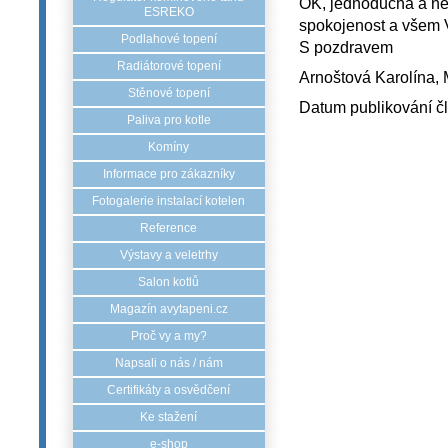
OK, jednoduchá a ne t
ESREKO
spokojenost a všem V
Podlahové topení
S pozdravem
Radiátorové topení
Arnoštová Karolína, 
Stěnové topení
Datum publikování č
Paliva pro kotle
Komíny
Informace pro zákazníky
Fotogalerie instalací kotelen
Reference
Výstavy a veletrhy
Salon kotlů
Magazín avytapeni.cz
Proč vy a my?
Napsali o nás / nám
Certifikáty a osvědčení
Ke stažení
e-shop