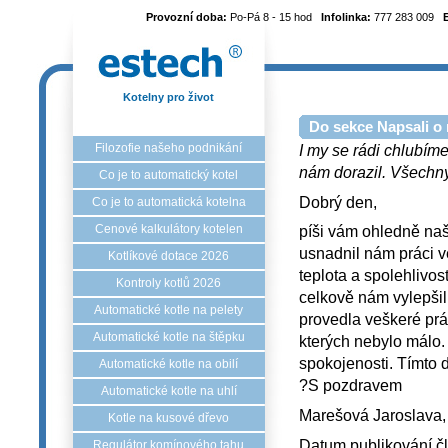
Provozní doba:
Po-Pá 8 - 15 hod
Infolinka:
777 283 009
Kotelny pro život
Do sekce Napsali o 
Filozofie našeho podnikání
I my se rádi chlubíme
nám dorazil. Všechny 
Co je to automatický kotel
Dobrý den,
Co je to automatická kotelna
Cenové kalkulátory kotelen
píši vám ohledně naš
usnadnil nám práci ve
Kotlíkové dotace 2026
teplota a spolehlivo
Kontroly kotlů 2026
celkově nám vylepšil 
Automatické kotle na pelety
provedla veškeré prác
Automatické kotle na štěpku
kterých nebylo málo.
spokojenosti. Tímto 
Automatické kotle na obilí
?S pozdravem
Automatické kotle na uhlí
Marešová Jaroslava, 
Kotle na kusové dřevo
Datum publikování č
Regulátor komínového tahu