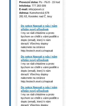
Provozní doba:
Po - Pá 8 - 15 hod
Infolinka:
777 283 009
E-mail:
info(a)esel.cz
Adresa:
Kutnohorská 678
281 63, Kostelec nad Č. lesy
Do sekce Napsali o nás / nám
přidán nový příspěvek
I my se rádi chlubíme a proto
bychom se chtěli s vámi podělit o
dopis (email), který k nám
dorazil. Všechny dopisy
naleznete na stránce
http://estech.esel.cz/napsali
Do sekce Napsali o nás / nám
přidán nový příspěvek
I my se rádi chlubíme a proto
bychom se chtěli s vámi podělit o
dopis (email), který k nám
dorazil. Všechny dopisy
naleznete na stránce
http://estech.esel.cz/napsali
Do sekce Napsali o nás / nám
přidán nový příspěvek
I my se rádi chlubíme a proto
bychom se chtěli s vámi podělit o
dopis (email), který k nám
dorazil. Všechny dopisy