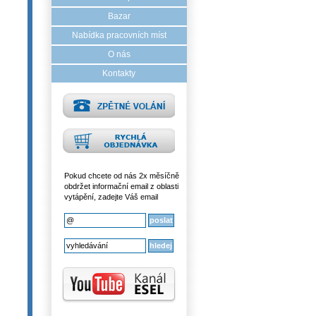
Bazar
Nabídka pracovních míst
O nás
Kontakty
Pokud chcete od nás 2x měsíčně
obdržet informační email z oblasti
vytápění, zadejte Váš email