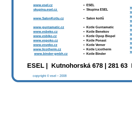
www.esel.cz
•
ESEL
w
skupina.esel.cz
•
Skupina ESEL
w
w
www.SalonKotlu.cz
•
Salon kotlů
w
w
www.guntamatic.cz
•
Kotle
Guntamatic
w
www.esbeko.cz
•
Kotle
Benekov
w
www.esbiko.cz
•
Kotle Opop Biopel
w
www.espoko.cz
•
Kotle Ponast
w
www.esveko.cz
•
Kotle Verner
w
www.licotherm.cz
•
Kotle Licotherm
w
www.binder-gmbh.cz
•
Kotle Binder
ESEL | Kutnohorská 678 | 281 63 
copyright © esel – 2008