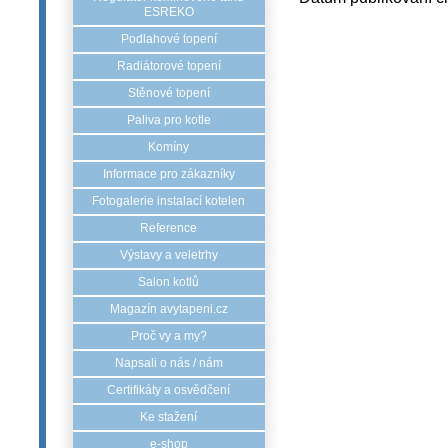
ESREKO
Podlahové topení
Radiátorové topení
Stěnové topení
Paliva pro kotle
Komíny
Informace pro zákazníky
Fotogalerie instalací kotelen
Reference
Výstavy a veletrhy
Salon kotlů
Magazín avytapeni.cz
Proč vy a my?
Napsali o nás / nám
Certifikáty a osvědčení
Ke stažení
e-shop