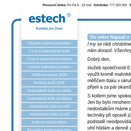
Provozní doba:
Po-Pá 8 - 15 hod
Infolinka:
777 283 009
Kotelny pro život
Do sekce Napsali o 
Filozofie našeho podnikání
I my se rádi chlubíme
nám dorazil. Všechny 
Co je to automatický kotel
Dobrý den,
Co je to automatická kotelna
Cenové kalkulátory kotelen
služeb společnosti 
využít kromě malinké
Kotlíkové dotace 2026
měřičem tlaku v okru
Kontroly kotlů 2026
přijeli a za pár oka
Automatické kotle na pelety
S kotlem jsme spokoj
Automatické kotle na štěpku
Jen by bylo mnohem l
Automatické kotle na obilí
nedostatkům máme pod
Automatické kotle na uhlí
techniky při opravě j
podstatě neodpovídá 
Kotle na kusové dřevo
uhlí hlídám a denně 
Regulátor komínového tahu