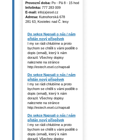
Provozní doba:
Po - Pá 8 - 15 hod
Infolinka:
777 283 009
E-mail:
info(a)esel.cz
Adresa:
Kutnohorská 678
281 63, Kostelec nad Č. lesy
Do sekce Napsali o nás / nám
přidán nový příspěvek
I my se rádi chlubíme a proto
bychom se chtěli s vámi podělit o
dopis (email), který k nám
dorazil. Všechny dopisy
naleznete na stránce
http://estech.esel.cz/napsali
Do sekce Napsali o nás / nám
přidán nový příspěvek
I my se rádi chlubíme a proto
bychom se chtěli s vámi podělit o
dopis (email), který k nám
dorazil. Všechny dopisy
naleznete na stránce
http://estech.esel.cz/napsali
Do sekce Napsali o nás / nám
přidán nový příspěvek
I my se rádi chlubíme a proto
bychom se chtěli s vámi podělit o
dopis (email), který k nám
dorazil. Všechny dopisy