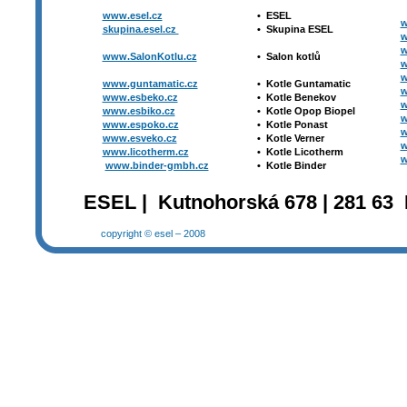
www.esel.cz
•
ESEL
w
skupina.esel.cz
•
Skupina ESEL
w
w
www.SalonKotlu.cz
•
Salon kotlů
w
w
www.guntamatic.cz
•
Kotle
Guntamatic
w
www.esbeko.cz
•
Kotle
Benekov
w
www.esbiko.cz
•
Kotle Opop Biopel
w
www.espoko.cz
•
Kotle Ponast
w
www.esveko.cz
•
Kotle Verner
w
www.licotherm.cz
•
Kotle Licotherm
w
www.binder-gmbh.cz
•
Kotle Binder
ESEL | Kutnohorská 678 | 281 63 
copyright © esel – 2008