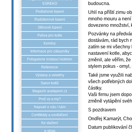
budoucna.
ESREKO
Uhlí na příští zimu o
Podlahové topení
mnoho mouru a není kv
Radiátorové topení
dovezeno množství, kte
Stěnové topení
Pozvánky na předvádě
Paliva pro kotle
dostávám, rád bych n
Komíny
zatím se mi všechny k
Informace pro zákazníky
nastavení kotle, abyc
změnil, ale věřím, že
Fotogalerie instalací kotelen
stylem pokus - omyl,
Reference
Také jsme využili nab
Výstavy a veletrhy
všech potřebných do
Salon kotlů
částky.
Magazín avytapeni.cz
Vaši firmu jsem dopor
Proč vy a my?
změně vytápění své
Napsali o nás / nám
S pozdravem
Certifikáty a osvědčení
Ondřej Kamarýt, Choc
Ke stažení
Datum publikování č
e-shop