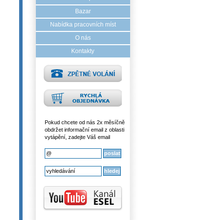
Bazar
Nabídka pracovních míst
O nás
Kontakty
Pokud chcete od nás 2x měsíčně
obdržet informační email z oblasti
vytápění, zadejte Váš email