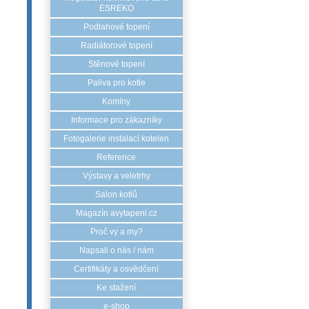
ESREKO
Podlahové topení
Radiátorové topení
Stěnové topení
Paliva pro kotle
Komíny
Informace pro zákazníky
Fotogalerie instalací kotelen
Reference
Výstavy a veletrhy
Salon kotlů
Magazín avytapeni.cz
Proč vy a my?
Napsali o nás / nám
Certifikáty a osvědčení
Ke stažení
e-shop