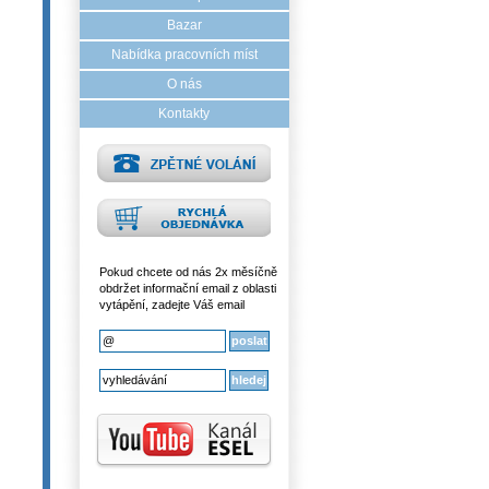
Bazar
Nabídka pracovních míst
O nás
Kontakty
Pokud chcete od nás 2x měsíčně
obdržet informační email z oblasti
vytápění, zadejte Váš email