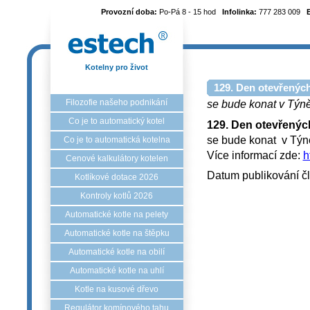
Provozní doba:
Po-Pá 8 - 15 hod
Infolinka:
777 283 009
Kotelny pro život
129. Den otevřených
Filozofie našeho podnikání
se bude konat v Týně
Co je to automatický kotel
129. Den otevřenýc
se bude konat v Tý
Co je to automatická kotelna
Více informací zde:
h
Cenové kalkulátory kotelen
Datum publikování č
Kotlíkové dotace 2026
Kontroly kotlů 2026
Automatické kotle na pelety
Automatické kotle na štěpku
Automatické kotle na obilí
Automatické kotle na uhlí
Kotle na kusové dřevo
Regulátor komínového tahu