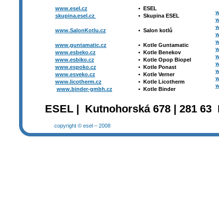
www.esel.cz
•
ESEL
w
skupina.esel.cz
•
Skupina ESEL
w
w
www.SalonKotlu.cz
•
Salon kotlů
w
w
www.guntamatic.cz
•
Kotle
Guntamatic
w
www.esbeko.cz
•
Kotle
Benekov
w
www.esbiko.cz
•
Kotle Opop Biopel
w
www.espoko.cz
•
Kotle Ponast
w
www.esveko.cz
•
Kotle Verner
w
www.licotherm.cz
•
Kotle Licotherm
w
www.binder-gmbh.cz
•
Kotle Binder
ESEL | Kutnohorská 678 | 281 63 
copyright © esel – 2008