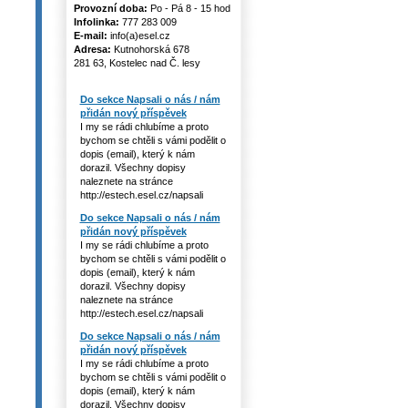
Provozní doba:
Po - Pá 8 - 15 hod
Infolinka:
777 283 009
E-mail:
info(a)esel.cz
Adresa:
Kutnohorská 678
281 63, Kostelec nad Č. lesy
Do sekce Napsali o nás / nám
přidán nový příspěvek
I my se rádi chlubíme a proto
bychom se chtěli s vámi podělit o
dopis (email), který k nám
dorazil. Všechny dopisy
naleznete na stránce
http://estech.esel.cz/napsali
Do sekce Napsali o nás / nám
přidán nový příspěvek
I my se rádi chlubíme a proto
bychom se chtěli s vámi podělit o
dopis (email), který k nám
dorazil. Všechny dopisy
naleznete na stránce
http://estech.esel.cz/napsali
Do sekce Napsali o nás / nám
přidán nový příspěvek
I my se rádi chlubíme a proto
bychom se chtěli s vámi podělit o
dopis (email), který k nám
dorazil. Všechny dopisy