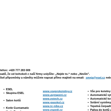
elefon: +420 777 283 009
padě, že od kohokoli z naší firmy uslyšíte: „Nejde to.“ nebo „Nevím".
Své připomínky a náměty můžete napsat přímo majiteli na email:
smeja@esel.cz
nebo
•
ESEL
www.vseprokotelny.cz
•
Vše pro koteln
•
Skupina ESEL
www.avytapeni.cz
•
Automatické vy
www.estech.cz
•
Automatické ko
•
Salon kotlů
www.gasokol.cz
•
Solární systé
www.tc-nibe.cz
• Tepelná čerpad
•
Kotle
Guntamatic
www.espedi.cz
• P
aliva do kotlů 