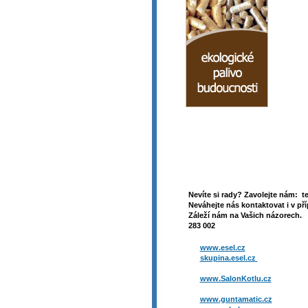
Nevíte si rady? Zavolejte nám: t
Neváhejte nás kontaktovat i v pří
Záleží nám na Vašich názorech. 
283 002
www.esel.cz
skupina.esel.cz
www.SalonKotlu.cz
www.guntamatic.cz