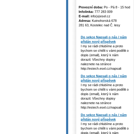
Provozní doba:
Po - Pá 8 - 15 hod
Infolinka:
777 283 009
E-mail:
info(a)esel.cz
Adresa:
Kutnohorská 678
281 63, Kostelec nad Č. lesy
Do sekce Napsali o nás / nám
přidán nový příspěvek
I my se rádi chlubíme a proto
bychom se chtěli s vámi podělit o
dopis (email), který k nám
dorazil. Všechny dopisy
naleznete na stránce
http://estech.esel.cz/napsali
Do sekce Napsali o nás / nám
přidán nový příspěvek
I my se rádi chlubíme a proto
bychom se chtěli s vámi podělit o
dopis (email), který k nám
dorazil. Všechny dopisy
naleznete na stránce
http://estech.esel.cz/napsali
Do sekce Napsali o nás / nám
přidán nový příspěvek
I my se rádi chlubíme a proto
bychom se chtěli s vámi podělit o
dopis (email), který k nám