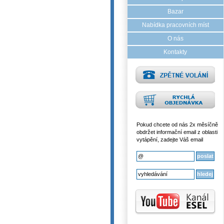
Bazar
Nabídka pracovních míst
O nás
Kontakty
Pokud chcete od nás 2x měsíčně
obdržet informační email z oblasti
vytápění, zadejte Váš email