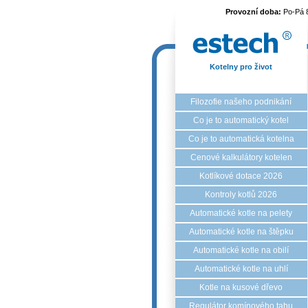
Provozní doba:
Po-Pá 
Kotelny pro život
Filozofie našeho podnikání
Co je to automatický kotel
Co je to automatická kotelna
Cenové kalkulátory kotelen
Kotlíkové dotace 2026
Kontroly kotlů 2026
Automatické kotle na pelety
Automatické kotle na štěpku
Automatické kotle na obilí
Automatické kotle na uhlí
Kotle na kusové dřevo
Regulátor komínového tahu