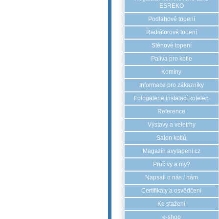
ESREKO
Podlahové topení
Radiátorové topení
Stěnové topení
Paliva pro kotle
Komíny
Informace pro zákazníky
Fotogalerie instalací kotelen
Reference
Výstavy a veletrhy
Salon kotlů
Magazín avytapeni.cz
Proč vy a my?
Napsali o nás / nám
Certifikáty a osvědčení
Ke stažení
e-shop