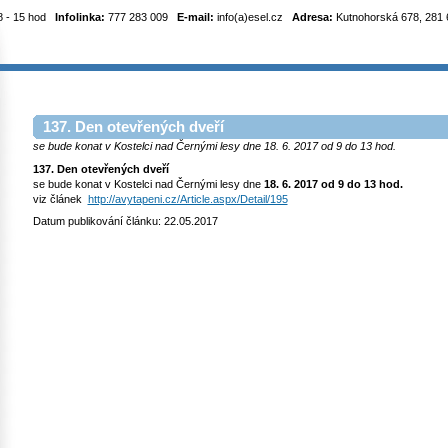
8 - 15 hod
Infolinka:
777 283 009
E-mail:
info(a)esel.cz
Adresa:
Kutnohorská 678, 281 6
137. Den otevřených dveří
se bude konat v Kostelci nad Černými lesy dne 18. 6. 2017 od 9 do 13 hod.
137. Den otevřených dveří
se bude konat v Kostelci nad Černými lesy dne
18. 6. 2017 od 9 do 13 hod.
viz článek
http://avytapeni.cz/Article.aspx/Detail/195
Datum publikování článku: 22.05.2017