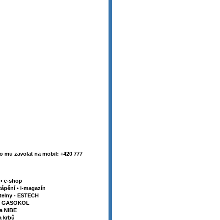
 mu zavolat na mobil: +420 777
y
•
e-shop
tápění
•
i-magazín
telny - ESTECH
my GASOKOL
la NIBE
a krbů