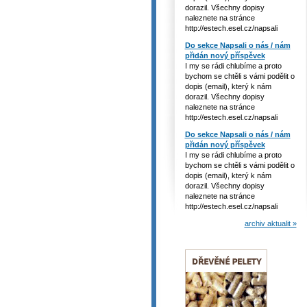
dorazil. Všechny dopisy
naleznete na stránce
http://estech.esel.cz/napsali
Do sekce Napsali o nás / nám
přidán nový příspěvek
I my se rádi chlubíme a proto
bychom se chtěli s vámi podělit o
dopis (email), který k nám
dorazil. Všechny dopisy
naleznete na stránce
http://estech.esel.cz/napsali
Do sekce Napsali o nás / nám
přidán nový příspěvek
I my se rádi chlubíme a proto
bychom se chtěli s vámi podělit o
dopis (email), který k nám
dorazil. Všechny dopisy
naleznete na stránce
http://estech.esel.cz/napsali
archiv aktualit »