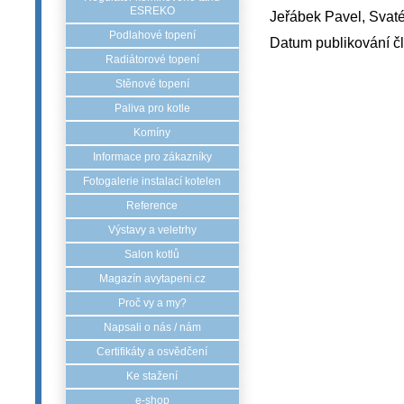
ESREKO
Jeřábek Pavel, Sv
Podlahové topení
Datum publikování č
Radiátorové topení
Stěnové topení
Paliva pro kotle
Komíny
Informace pro zákazníky
Fotogalerie instalací kotelen
Reference
Výstavy a veletrhy
Salon kotlů
Magazín avytapeni.cz
Proč vy a my?
Napsali o nás / nám
Certifikáty a osvědčení
Ke stažení
e-shop