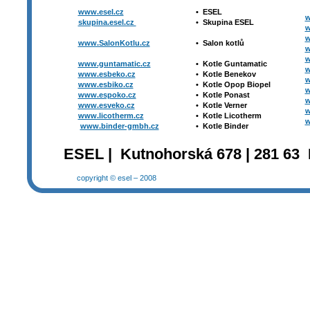
www.esel.cz
•
ESEL
w
skupina.esel.cz
•
Skupina ESEL
w
w
www.SalonKotlu.cz
•
Salon kotlů
w
w
www.guntamatic.cz
•
Kotle
Guntamatic
w
www.esbeko.cz
•
Kotle
Benekov
w
www.esbiko.cz
•
Kotle Opop Biopel
w
www.espoko.cz
•
Kotle Ponast
w
www.esveko.cz
•
Kotle Verner
w
www.licotherm.cz
•
Kotle Licotherm
w
www.binder-gmbh.cz
•
Kotle Binder
ESEL | Kutnohorská 678 | 281 63 
copyright © esel – 2008