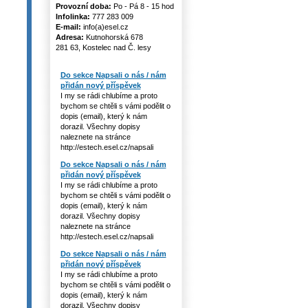
Provozní doba:
Po - Pá 8 - 15 hod
Infolinka:
777 283 009
E-mail:
info(a)esel.cz
Adresa:
Kutnohorská 678
281 63, Kostelec nad Č. lesy
Do sekce Napsali o nás / nám
přidán nový příspěvek
I my se rádi chlubíme a proto
bychom se chtěli s vámi podělit o
dopis (email), který k nám
dorazil. Všechny dopisy
naleznete na stránce
http://estech.esel.cz/napsali
Do sekce Napsali o nás / nám
přidán nový příspěvek
I my se rádi chlubíme a proto
bychom se chtěli s vámi podělit o
dopis (email), který k nám
dorazil. Všechny dopisy
naleznete na stránce
http://estech.esel.cz/napsali
Do sekce Napsali o nás / nám
přidán nový příspěvek
I my se rádi chlubíme a proto
bychom se chtěli s vámi podělit o
dopis (email), který k nám
dorazil. Všechny dopisy