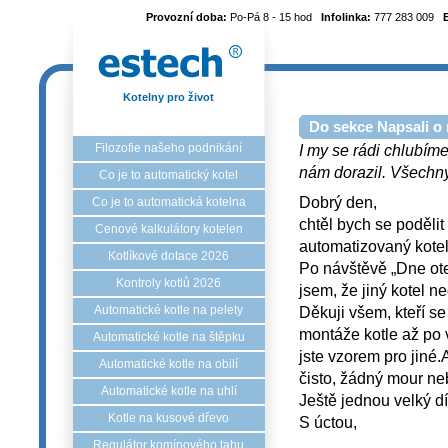
Provozní doba:
Po-Pá 8 - 15 hod
Infolinka:
777 283 009
Kotelny pro život
Do sekce Napsali o 
Filozofie našeho podnikání
I my se rádi chlubíme
nám dorazil. Všechny 
Co je to automatický kotel
Dobrý den,
Co je to automatická kotelna
chtěl bych se podělit
Cenové kalkulátory kotelen
automatizovaný kotel
Kotlíkové dotace 2026
Po návštěvě „Dne otev
Kontroly kotlů 2026
jsem, že jiný kotel n
Děkuji všem, kteří se
Automatické kotle na pelety
montáže kotle až po v
Automatické kotle na štěpku
jste vzorem pro jiné.A
Automatické kotle na obilí
čisto, žádný mour ne
Automatické kotle na uhlí
Ještě jednou velký d
Kotle na kusové dřevo
S úctou,
Regulátor komínového tahu