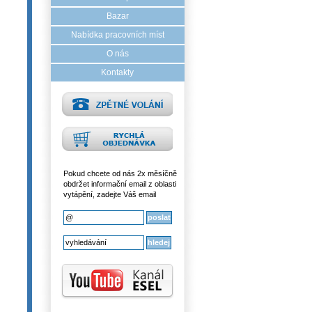
Bazar
Nabídka pracovních míst
O nás
Kontakty
Pokud chcete od nás 2x měsíčně
obdržet informační email z oblasti
vytápění, zadejte Váš email