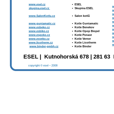
www.esel.cz
•
ESEL
w
skupina.esel.cz
•
Skupina ESEL
w
w
www.SalonKotlu.cz
•
Salon kotlů
w
w
www.guntamatic.cz
•
Kotle
Guntamatic
w
www.esbeko.cz
•
Kotle
Benekov
w
www.esbiko.cz
•
Kotle Opop Biopel
w
www.espoko.cz
•
Kotle Ponast
w
www.esveko.cz
•
Kotle Verner
w
www.licotherm.cz
•
Kotle Licotherm
w
www.binder-gmbh.cz
•
Kotle Binder
ESEL | Kutnohorská 678 | 281 63 
copyright © esel – 2008