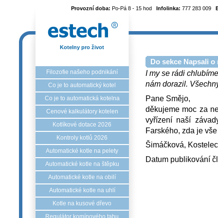
Provozní doba:
Po-Pá 8 - 15 hod
Infolinka:
777 283 009
Kotelny pro život
Do sekce Napsali o 
Filozofie našeho podnikání
I my se rádi chlubíme
nám dorazil. Všechny 
Co je to automatický kotel
Pane Smějo,
Co je to automatická kotelna
děkujeme moc za ne
Cenové kalkulátory kotelen
vyřízení naší záva
Kotlíkové dotace 2026
Farského, zda je vše
Kontroly kotlů 2026
Šimáčková, Kostelec 
Automatické kotle na pelety
Datum publikování č
Automatické kotle na štěpku
Automatické kotle na obilí
Automatické kotle na uhlí
Kotle na kusové dřevo
Regulátor komínového tahu