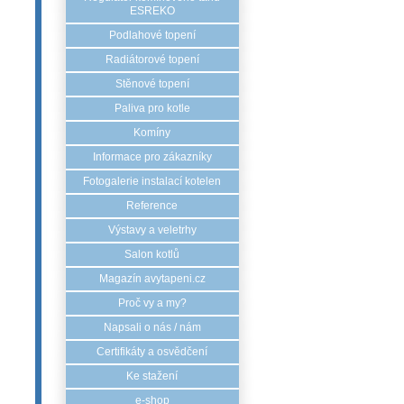
ESREKO
Podlahové topení
Radiátorové topení
Stěnové topení
Paliva pro kotle
Komíny
Informace pro zákazníky
Fotogalerie instalací kotelen
Reference
Výstavy a veletrhy
Salon kotlů
Magazín avytapeni.cz
Proč vy a my?
Napsali o nás / nám
Certifikáty a osvědčení
Ke stažení
e-shop