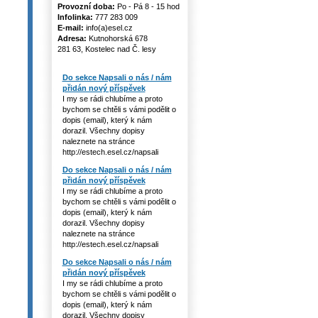
Provozní doba:
Po - Pá 8 - 15 hod
Infolinka:
777 283 009
E-mail:
info(a)esel.cz
Adresa:
Kutnohorská 678
281 63, Kostelec nad Č. lesy
Do sekce Napsali o nás / nám
přidán nový příspěvek
I my se rádi chlubíme a proto
bychom se chtěli s vámi podělit o
dopis (email), který k nám
dorazil. Všechny dopisy
naleznete na stránce
http://estech.esel.cz/napsali
Do sekce Napsali o nás / nám
přidán nový příspěvek
I my se rádi chlubíme a proto
bychom se chtěli s vámi podělit o
dopis (email), který k nám
dorazil. Všechny dopisy
naleznete na stránce
http://estech.esel.cz/napsali
Do sekce Napsali o nás / nám
přidán nový příspěvek
I my se rádi chlubíme a proto
bychom se chtěli s vámi podělit o
dopis (email), který k nám
dorazil. Všechny dopisy