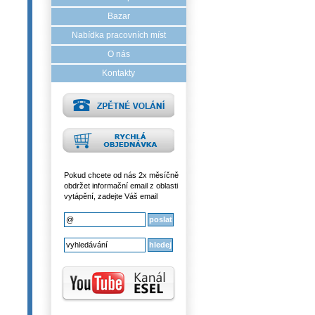
Bazar
Nabídka pracovních míst
O nás
Kontakty
Pokud chcete od nás 2x měsíčně
obdržet informační email z oblasti
vytápění, zadejte Váš email