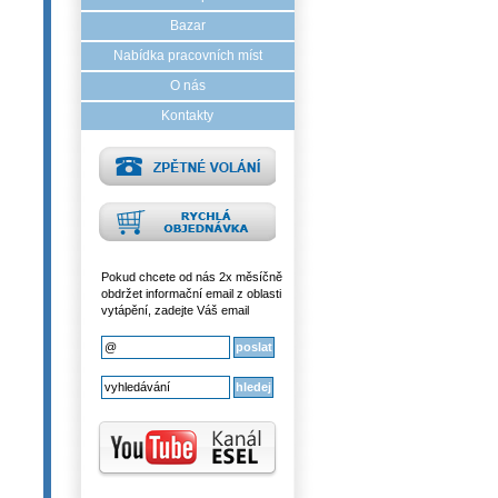
Bazar
Nabídka pracovních míst
O nás
Kontakty
Pokud chcete od nás 2x měsíčně
obdržet informační email z oblasti
vytápění, zadejte Váš email