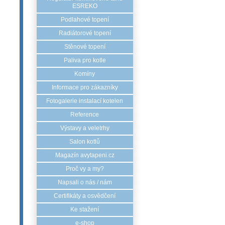
ESREKO
Podlahové topení
Radiátorové topení
Stěnové topení
Paliva pro kotle
Komíny
Informace pro zákazníky
Fotogalerie instalací kotelen
Reference
Výstavy a veletrhy
Salon kotlů
Magazín avytapeni.cz
Proč vy a my?
Napsali o nás / nám
Certifikáty a osvědčení
Ke stažení
e-shop