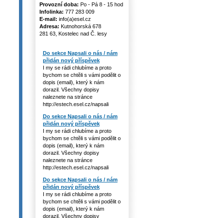
Provozní doba:
Po - Pá 8 - 15 hod
Infolinka:
777 283 009
E-mail:
info(a)esel.cz
Adresa:
Kutnohorská 678
281 63, Kostelec nad Č. lesy
Do sekce Napsali o nás / nám
přidán nový příspěvek
I my se rádi chlubíme a proto
bychom se chtěli s vámi podělit o
dopis (email), který k nám
dorazil. Všechny dopisy
naleznete na stránce
http://estech.esel.cz/napsali
Do sekce Napsali o nás / nám
přidán nový příspěvek
I my se rádi chlubíme a proto
bychom se chtěli s vámi podělit o
dopis (email), který k nám
dorazil. Všechny dopisy
naleznete na stránce
http://estech.esel.cz/napsali
Do sekce Napsali o nás / nám
přidán nový příspěvek
I my se rádi chlubíme a proto
bychom se chtěli s vámi podělit o
dopis (email), který k nám
dorazil. Všechny dopisy