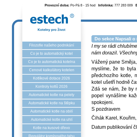
Provozní doba:
Po-Pá 8 - 15 hod
Infolinka:
777 283 009
Kotelny pro život
Do sekce Napsali o 
Filozofie našeho podnikání
I my se rádi chlubíme
nám dorazil. Všechny 
Co je to automatický kotel
Vážený pane Směja,
Co je to automatická kotelna
myslíme, že to byla
Cenové kalkulátory kotelen
předchozího kotle, 
Kotlíkové dotace 2026
kotel ušetří hodně ča
Kontroly kotlů 2026
Zdá se nám, že by mo
popel vynášíme kaž
Automatické kotle na pelety
spokojeni.
Automatické kotle na štěpku
S pozdravem
Automatické kotle na obilí
Čihák Karel, Kouřim,
Automatické kotle na uhlí
Datum publikování č
Kotle na kusové dřevo
Regulátor komínového tahu