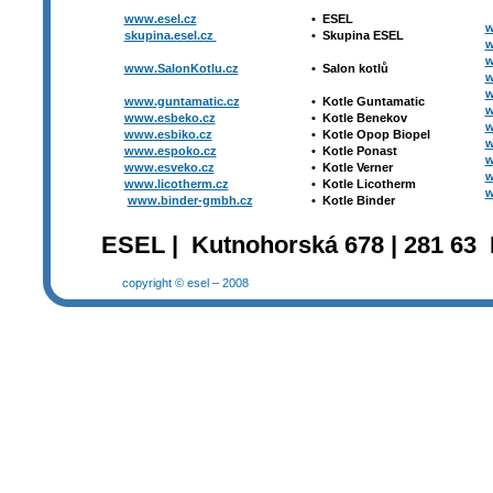
www.esel.cz
•
ESEL
w
skupina.esel.cz
•
Skupina ESEL
w
w
www.SalonKotlu.cz
•
Salon kotlů
w
w
www.guntamatic.cz
•
Kotle
Guntamatic
w
www.esbeko.cz
•
Kotle
Benekov
w
www.esbiko.cz
•
Kotle Opop Biopel
w
www.espoko.cz
•
Kotle Ponast
w
www.esveko.cz
•
Kotle Verner
w
www.licotherm.cz
•
Kotle Licotherm
w
www.binder-gmbh.cz
•
Kotle Binder
ESEL | Kutnohorská 678 | 281 63 
copyright © esel – 2008