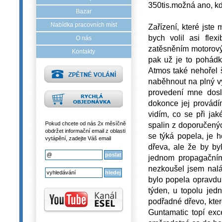
350tis.možná ano, kd
Bazar
Nabídka pracovních míst
Zařízení, které jste
bych volil asi flex
O nás
zatěsněním motorovým
Kontakty
pak už je to pohádka
Atmos také nehořel š
naběhnout na plný vý
provedení mne dosl
dokonce jej provádí
vidím, co se při jak
spalin z doporučený
Pokud chcete od nás 2x měsíčně
obdržet informační email z oblasti
se týká popela, je 
vytápění, zadejte Váš email
dřeva, ale že by by
jednom propagačním 
nezkoušel jsem nalá
bylo popela opravdu
týden, u topolu jedn
podřadné dřevo, kte
Guntamatic topí exc