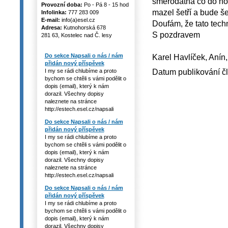
směrodatná co do hod
Provozní doba:
Po - Pá 8 - 15 hod
mazel šetří a bude šet
Infolinka:
777 283 009
E-mail:
info(a)esel.cz
Doufám, že tato tech
Adresa:
Kutnohorská 678
S pozdravem
281 63, Kostelec nad Č. lesy
Karel Havlíček, Anín,
Do sekce Napsali o nás / nám
přidán nový příspěvek
Datum publikování č
I my se rádi chlubíme a proto
bychom se chtěli s vámi podělit o
dopis (email), který k nám
dorazil. Všechny dopisy
naleznete na stránce
http://estech.esel.cz/napsali
Do sekce Napsali o nás / nám
přidán nový příspěvek
I my se rádi chlubíme a proto
bychom se chtěli s vámi podělit o
dopis (email), který k nám
dorazil. Všechny dopisy
naleznete na stránce
http://estech.esel.cz/napsali
Do sekce Napsali o nás / nám
přidán nový příspěvek
I my se rádi chlubíme a proto
bychom se chtěli s vámi podělit o
dopis (email), který k nám
dorazil. Všechny dopisy