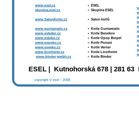
www.esel.cz
•
ESEL
w
skupina.esel.cz
•
Skupina ESEL
w
w
www.SalonKotlu.cz
•
Salon kotlů
w
w
www.guntamatic.cz
•
Kotle
Guntamatic
w
www.esbeko.cz
•
Kotle
Benekov
w
www.esbiko.cz
•
Kotle Opop Biopel
w
www.espoko.cz
•
Kotle Ponast
w
www.esveko.cz
•
Kotle Verner
w
www.licotherm.cz
•
Kotle Licotherm
w
www.binder-gmbh.cz
•
Kotle Binder
ESEL | Kutnohorská 678 | 281 63 
copyright © esel – 2008