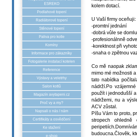
ESREKO
kolem dotací.
Podlahové topení
U Vaší firmy oceňuji:
Radiátorové topení
-promtní jednání
Stěnové topení
-dobrá vůle se domlu
Paliva pro kotle
-profesionálnně odv
Komíny
-korektnost při vyhot
-snaha o zpětnou va
Informace pro zákazníky
Fotogalerie instalací kotelen
Co mě naopak zklamal
Reference
mimo mé možnosti a 
Výstavy a veletrhy
tato nabídka počít
nádrží.Po vzájemné
Salon kotlů
použít i jednodušší a
Magazín avytapeni.cz
nádržemi, nu a výsl
Proč vy a my?
ACV zůstal.
Napsali o nás / nám
Píšu Vám to proto, 
stropech ohledně 
Certifikáty a osvědčení
peripetiích.Domní
Ke stažení
budoucna.Člověk, kte
e-shop