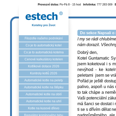
Provozní doba:
Po-Pá 8 - 15 hod
Infolinka:
777 283 009
Kotelny pro život
Do sekce Napsali o 
Filozofie našeho podnikání
I my se rádi chlubíme
nám dorazil. Všechny 
Co je to automatický kotel
Dobrý den,
Co je to automatická kotelna
Kotel Guntamatic Sy
Cenové kalkulátory kotelen
jsem koketoval i s 
Kotlíkové dotace 2026
nevýhod - ke koteln
Kontroly kotlů 2026
peletami jsem se vrát
Pořád je ještě dostu
Automatické kotle na pelety
palivo, aspoň u nás
Automatické kotle na štěpku
to tak chápe a neměni
Automatické kotle na obilí
Vaši potenciální záka
Automatické kotle na uhlí
má šanci se dostat i 
Kotle na kusové dřevo
ti se s dřívím dělat 
nadprůměrného, ale p
Regulátor komínového tahu