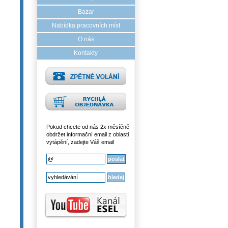
Bazar
Nabídka pracovních míst
O nás
Kontakty
Pokud chcete od nás 2x měsíčně
obdržet informační email z oblasti
vytápění, zadejte Váš email