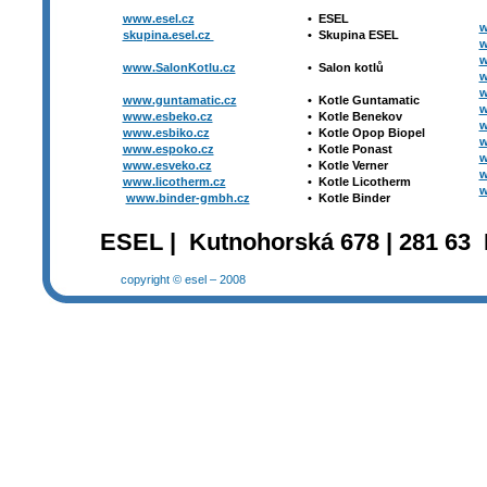
www.esel.cz
•
ESEL
w
skupina.esel.cz
•
Skupina ESEL
w
w
www.SalonKotlu.cz
•
Salon kotlů
w
w
www.guntamatic.cz
•
Kotle
Guntamatic
w
www.esbeko.cz
•
Kotle
Benekov
w
www.esbiko.cz
•
Kotle Opop Biopel
w
www.espoko.cz
•
Kotle Ponast
w
www.esveko.cz
•
Kotle Verner
w
www.licotherm.cz
•
Kotle Licotherm
w
www.binder-gmbh.cz
•
Kotle Binder
ESEL | Kutnohorská 678 | 281 63 
copyright © esel – 2008