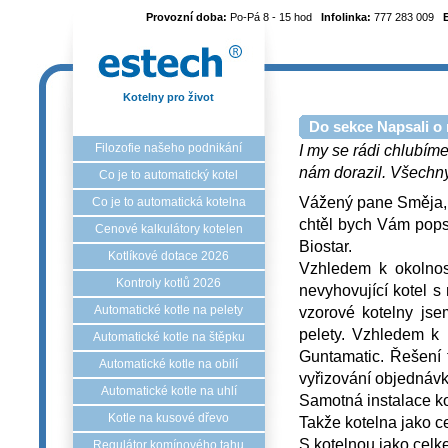
Provozní doba:
Po-Pá 8 - 15 hod
Infolinka:
777 283 009
Kotelny pro život
Do sekce Napsali o 
Filozofie našeho podnikání
I my se rádi chlubíme
nám dorazil. Všechny 
Co je to automatický kotel
Vážený pane Směja,
Co je to automatická kotelna
chtěl bych Vám pops
Cenové kalkulátory kotelen
Biostar.
Kotlíkové dotace 2026
Vzhledem k okolnos
Kontroly kotlů 2026
nevyhovující kotel s
vzorové kotelny jse
Automatické kotle na pelety
pelety. Vzhledem k 
Automatické kotle na štěpku
Guntamatic. Řešení 
Automatické kotle na obilí
vyřizování objednávk
Automatické kotle na uhlí
Samotná instalace ko
Kotle na kusové dřevo
Takže kotelna jako ce
S kotelnou jako celk
Regulátor komínového tahu