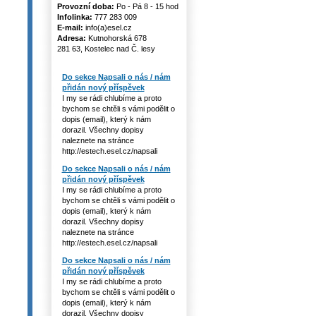
Provozní doba:
Po - Pá 8 - 15 hod
Infolinka:
777 283 009
E-mail:
info(a)esel.cz
Adresa:
Kutnohorská 678
281 63, Kostelec nad Č. lesy
Do sekce Napsali o nás / nám
přidán nový příspěvek
I my se rádi chlubíme a proto
bychom se chtěli s vámi podělit o
dopis (email), který k nám
dorazil. Všechny dopisy
naleznete na stránce
http://estech.esel.cz/napsali
Do sekce Napsali o nás / nám
přidán nový příspěvek
I my se rádi chlubíme a proto
bychom se chtěli s vámi podělit o
dopis (email), který k nám
dorazil. Všechny dopisy
naleznete na stránce
http://estech.esel.cz/napsali
Do sekce Napsali o nás / nám
přidán nový příspěvek
I my se rádi chlubíme a proto
bychom se chtěli s vámi podělit o
dopis (email), který k nám
dorazil. Všechny dopisy