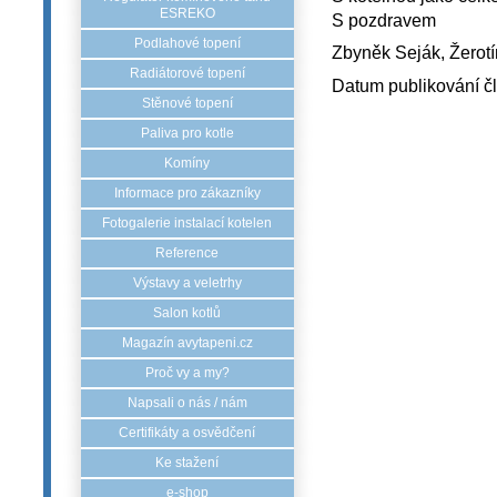
ESREKO
S pozdravem
Podlahové topení
Zbyněk Seják, Žerotín
Radiátorové topení
Datum publikování č
Stěnové topení
Paliva pro kotle
Komíny
Informace pro zákazníky
Fotogalerie instalací kotelen
Reference
Výstavy a veletrhy
Salon kotlů
Magazín avytapeni.cz
Proč vy a my?
Napsali o nás / nám
Certifikáty a osvědčení
Ke stažení
e-shop