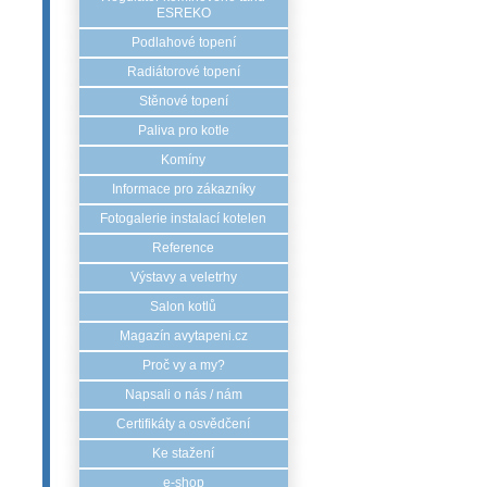
ESREKO
Podlahové topení
Radiátorové topení
Stěnové topení
Paliva pro kotle
Komíny
Informace pro zákazníky
Fotogalerie instalací kotelen
Reference
Výstavy a veletrhy
Salon kotlů
Magazín avytapeni.cz
Proč vy a my?
Napsali o nás / nám
Certifikáty a osvědčení
Ke stažení
e-shop