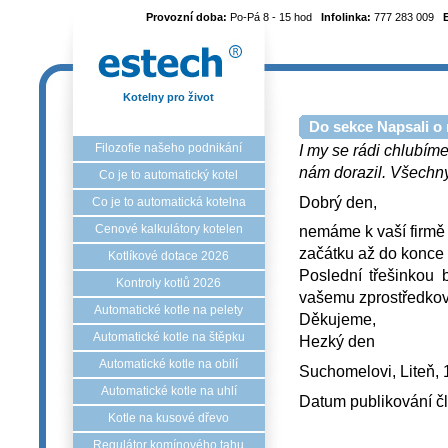
Provozní doba:
Po-Pá 8 - 15 hod
Infolinka:
777 283 009
Kotelny pro život
Do sekce Napsali o 
Filozofie našeho podnikání
I my se rádi chlubíme
nám dorazil. Všechny 
Co je to automatický kotel
Dobrý den,
Co je to automatická kotelna
Cenové kalkulátory kotelen
nemáme k vaší firmě
začátku až do konce 
Kotlíkové dotace 2026
Poslední třešinkou 
Kontroly kotlů 2026
vašemu zprostředko
Automatické kotle na pelety
Děkujeme,
Automatické kotle na štěpku
Hezký den
Automatické kotle na obilí
Suchomelovi, Liteň, 
Automatické kotle na uhlí
Datum publikování č
Kotle na kusové dřevo
Regulátor komínového tahu