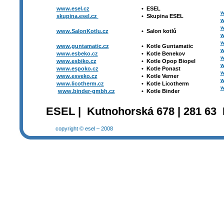
www.esel.cz
•
ESEL
w
skupina.esel.cz
•
Skupina ESEL
w
w
www.SalonKotlu.cz
•
Salon kotlů
w
w
www.guntamatic.cz
•
Kotle
Guntamatic
w
www.esbeko.cz
•
Kotle
Benekov
w
www.esbiko.cz
•
Kotle Opop Biopel
w
www.espoko.cz
•
Kotle Ponast
w
www.esveko.cz
•
Kotle Verner
w
www.licotherm.cz
•
Kotle Licotherm
w
www.binder-gmbh.cz
•
Kotle Binder
ESEL | Kutnohorská 678 | 281 63 
copyright © esel – 2008