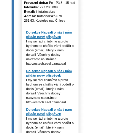
Provozní doba:
Po - Pá 8 - 15 hod
Infolinka:
777 283 009
E-mail:
info(a)esel.cz
Adresa:
Kutnohorská 678
281 63, Kostelec nad Č. lesy
Do sekce Napsali o nás / nám
přidán nový příspěvek
I my se rádi chlubíme a proto
bychom se chtěli s vámi podělit o
dopis (email), který k nám
dorazil. Všechny dopisy
naleznete na stránce
http://estech.esel.cz/napsali
Do sekce Napsali o nás / nám
přidán nový příspěvek
I my se rádi chlubíme a proto
bychom se chtěli s vámi podělit o
dopis (email), který k nám
dorazil. Všechny dopisy
naleznete na stránce
http://estech.esel.cz/napsali
Do sekce Napsali o nás / nám
přidán nový příspěvek
I my se rádi chlubíme a proto
bychom se chtěli s vámi podělit o
dopis (email), který k nám
dorazil. Všechny dopisy