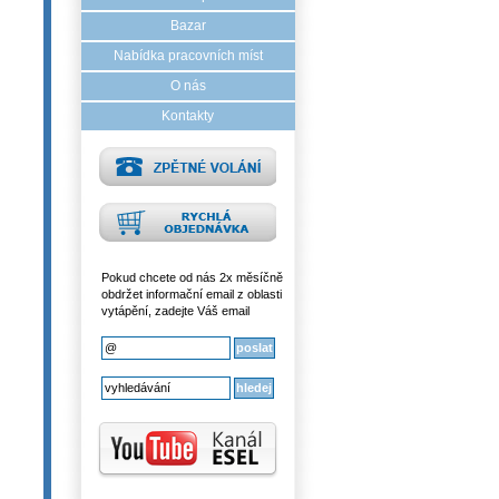
Bazar
Nabídka pracovních míst
O nás
Kontakty
Pokud chcete od nás 2x měsíčně
obdržet informační email z oblasti
vytápění, zadejte Váš email