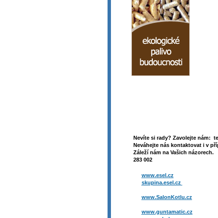
Nevíte si rady? Zavolejte nám: t
Neváhejte nás kontaktovat i v pří
Záleží nám na Vašich názorech. 
283 002
www.esel.cz
skupina.esel.cz
www.SalonKotlu.cz
www.guntamatic.cz