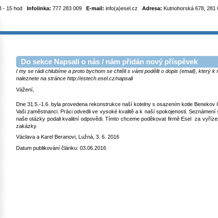
8 - 15 hod
Infolinka:
777 283 009
E-mail:
info(a)esel.cz
Adresa:
Kutnohorská 678, 281 6
Do sekce Napsali o nás / nám přidán nový příspěvek
I my se rádi chlubíme a proto bychom se chtěli s vámi podělit o dopis (email), který 
naleznete na stránce http://estech.esel.cz/napsali
Vážení,
Dne 31.5.-1.6. byla provedena rekonstrukce naší kotelny s osazením kotle Benekov C
Vaši zaměstnanci. Práci odvedli ve vysoké kvalitě a k naší spokojenosti. Seznámení 
naše otázky podali kvalitní odpovědi. Tímto chceme poděkovat firmě Esel za vyřízení
zakázky.
Václava a Karel Beranovi, Lužná, 3. 6. 2016
Datum publikování článku: 03.06.2016