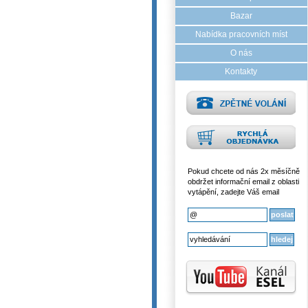
Bazar
Nabídka pracovních míst
O nás
Kontakty
Pokud chcete od nás 2x měsíčně
obdržet informační email z oblasti
vytápění, zadejte Váš email