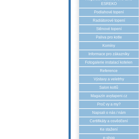
ESREKO
Podlahové topení
Radiátorové topení
Stěnové topení
Paliva pro kotle
Komíny
Informace pro zákazníky
Fotogalerie instalací kotelen
Reference
Výstavy a veletrhy
Salon kotlů
Magazín avytapeni.cz
Proč vy a my?
Napsali o nás / nám
Certifikáty a osvědčení
Ke stažení
e-shop