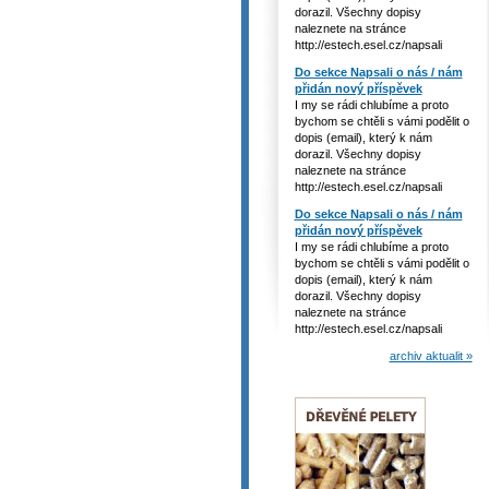
dorazil. Všechny dopisy
naleznete na stránce
http://estech.esel.cz/napsali
Do sekce Napsali o nás / nám
přidán nový příspěvek
I my se rádi chlubíme a proto
bychom se chtěli s vámi podělit o
dopis (email), který k nám
dorazil. Všechny dopisy
naleznete na stránce
http://estech.esel.cz/napsali
Do sekce Napsali o nás / nám
přidán nový příspěvek
I my se rádi chlubíme a proto
bychom se chtěli s vámi podělit o
dopis (email), který k nám
dorazil. Všechny dopisy
naleznete na stránce
http://estech.esel.cz/napsali
archiv aktualit »