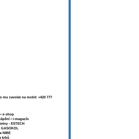
 mu zavolat na mobil: +420 777
y
•
e-shop
tápění
•
i-magazín
telny - ESTECH
my GASOKOL
la NIBE
a krbů