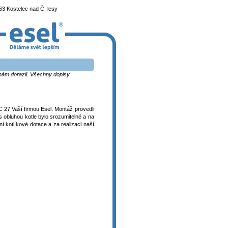
3 Kostelec nad Č. lesy
k nám dorazil. Všechny dopisy
 27 Vaší firmou Esel. Montáž provedli
s obluhou kotle bylo srozumitelné a na
 kotlíkové dotace a za realizaci naší