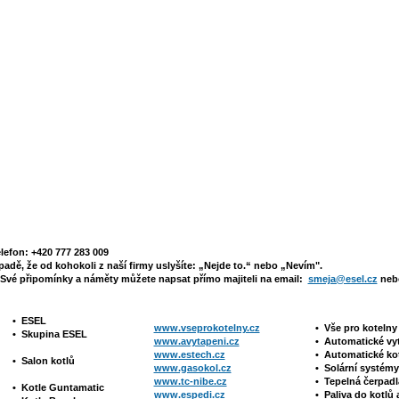
elefon: +420 777 283 009
padě, že od kohokoli z naší firmy uslyšíte: „Nejde to.“ nebo „Nevím".
Své připomínky a náměty můžete napsat přímo majiteli na email:
smeja@esel.cz
nebo
•
ESEL
www.vseprokotelny.cz
•
Vše pro koteln
•
Skupina ESEL
www.avytapeni.cz
•
Automatické vy
www.estech.cz
•
Automatické ko
•
Salon kotlů
www.gasokol.cz
•
Solární systé
www.tc-nibe.cz
• Tepelná čerpad
•
Kotle
Guntamatic
www.espedi.cz
• P
aliva do kotlů 