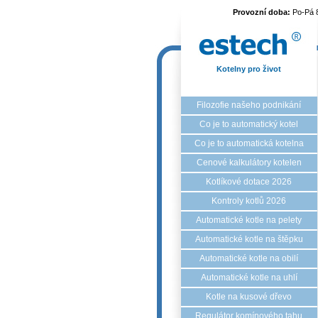
Provozní doba:
Po-Pá 
Kotelny pro život
Filozofie našeho podnikání
Co je to automatický kotel
Co je to automatická kotelna
Cenové kalkulátory kotelen
Kotlíkové dotace 2026
Kontroly kotlů 2026
Automatické kotle na pelety
Automatické kotle na štěpku
Automatické kotle na obilí
Automatické kotle na uhlí
Kotle na kusové dřevo
Regulátor komínového tahu