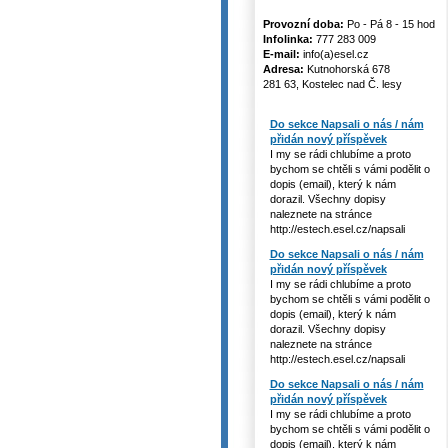
Provozní doba:
Po - Pá 8 - 15 hod
Infolinka:
777 283 009
E-mail:
info(a)esel.cz
Adresa:
Kutnohorská 678
281 63, Kostelec nad Č. lesy
Do sekce Napsali o nás / nám
přidán nový příspěvek
I my se rádi chlubíme a proto
bychom se chtěli s vámi podělit o
dopis (email), který k nám
dorazil. Všechny dopisy
naleznete na stránce
http://estech.esel.cz/napsali
Do sekce Napsali o nás / nám
přidán nový příspěvek
I my se rádi chlubíme a proto
bychom se chtěli s vámi podělit o
dopis (email), který k nám
dorazil. Všechny dopisy
naleznete na stránce
http://estech.esel.cz/napsali
Do sekce Napsali o nás / nám
přidán nový příspěvek
I my se rádi chlubíme a proto
bychom se chtěli s vámi podělit o
dopis (email), který k nám