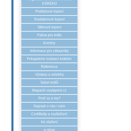
ESREKO
Podlahové topení
Radiátorové topení
Stěnové topení
Paliva pro kotle
Komíny
Informace pro zákazníky
Fotogalerie instalací kotelen
Reference
Výstavy a veletrhy
Salon kotlů
Magazín avytapeni.cz
Proč vy a my?
Napsali o nás / nám
Certifikáty a osvědčení
Ke stažení
e-shop