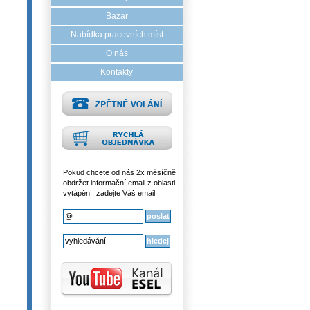
Bazar
Nabídka pracovních míst
O nás
Kontakty
Pokud chcete od nás 2x měsíčně
obdržet informační email z oblasti
vytápění, zadejte Váš email