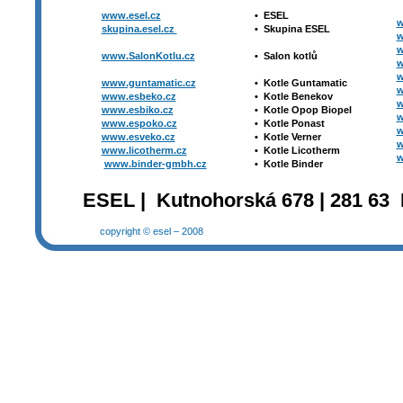
www.esel.cz
•
ESEL
w
skupina.esel.cz
•
Skupina ESEL
w
w
www.SalonKotlu.cz
•
Salon kotlů
w
w
www.guntamatic.cz
•
Kotle
Guntamatic
w
www.esbeko.cz
•
Kotle
Benekov
w
www.esbiko.cz
•
Kotle Opop Biopel
w
www.espoko.cz
•
Kotle Ponast
w
www.esveko.cz
•
Kotle Verner
w
www.licotherm.cz
•
Kotle Licotherm
w
www.binder-gmbh.cz
•
Kotle Binder
ESEL | Kutnohorská 678 | 281 63 
copyright © esel – 2008