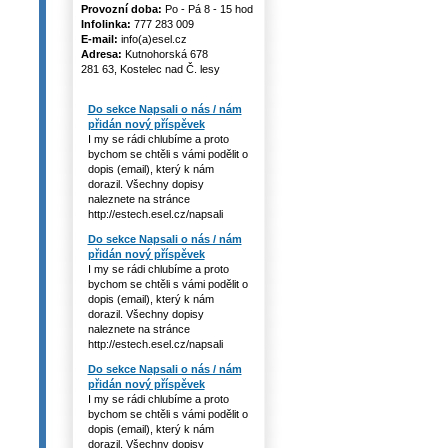
Provozní doba:
Po - Pá 8 - 15 hod
Infolinka:
777 283 009
E-mail:
info(a)esel.cz
Adresa:
Kutnohorská 678
281 63, Kostelec nad Č. lesy
Do sekce Napsali o nás / nám
přidán nový příspěvek
I my se rádi chlubíme a proto
bychom se chtěli s vámi podělit o
dopis (email), který k nám
dorazil. Všechny dopisy
naleznete na stránce
http://estech.esel.cz/napsali
Do sekce Napsali o nás / nám
přidán nový příspěvek
I my se rádi chlubíme a proto
bychom se chtěli s vámi podělit o
dopis (email), který k nám
dorazil. Všechny dopisy
naleznete na stránce
http://estech.esel.cz/napsali
Do sekce Napsali o nás / nám
přidán nový příspěvek
I my se rádi chlubíme a proto
bychom se chtěli s vámi podělit o
dopis (email), který k nám
dorazil. Všechny dopisy