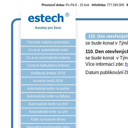
Provozní doba:
Po-Pá 8 - 15 hod
Infolinka:
777 283 009
Kotelny pro život
110. Den otevřených
Filozofie našeho podnikání
se bude konat v Týně
Co je to automatický kotel
110. Den otevřenýc
se bude konat v Tý
Co je to automatická kotelna
Více informací zde:
h
Cenové kalkulátory kotelen
Datum publikování č
Kotlíkové dotace 2026
Kontroly kotlů 2026
Automatické kotle na pelety
Automatické kotle na štěpku
Automatické kotle na obilí
Automatické kotle na uhlí
Kotle na kusové dřevo
Regulátor komínového tahu