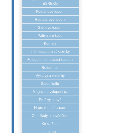
ESREKO
Podlahové topení
Radiátorové topení
Stěnové topení
Paliva pro kotle
Komíny
Informace pro zákazníky
Fotogalerie instalací kotelen
Reference
Výstavy a veletrhy
Salon kotlů
Magazín avytapeni.cz
Proč vy a my?
Napsali o nás / nám
Certifikáty a osvědčení
Ke stažení
e-shop