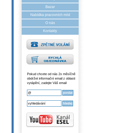
Bazar
Nabídka pracovních míst
O nás
Kontakty
Pokud chcete od nás 2x měsíčně
obdržet informační email z oblasti
vytápění, zadejte Váš email