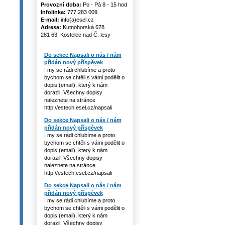
Provozní doba:
Po - Pá 8 - 15 hod
Infolinka:
777 283 009
E-mail:
info(a)esel.cz
Adresa:
Kutnohorská 678
281 63, Kostelec nad Č. lesy
Do sekce Napsali o nás / nám
přidán nový příspěvek
I my se rádi chlubíme a proto
bychom se chtěli s vámi podělit o
dopis (email), který k nám
dorazil. Všechny dopisy
naleznete na stránce
http://estech.esel.cz/napsali
Do sekce Napsali o nás / nám
přidán nový příspěvek
I my se rádi chlubíme a proto
bychom se chtěli s vámi podělit o
dopis (email), který k nám
dorazil. Všechny dopisy
naleznete na stránce
http://estech.esel.cz/napsali
Do sekce Napsali o nás / nám
přidán nový příspěvek
I my se rádi chlubíme a proto
bychom se chtěli s vámi podělit o
dopis (email), který k nám
dorazil. Všechny dopisy