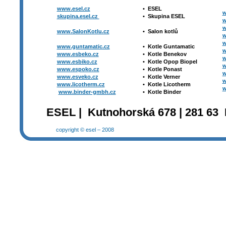
www.esel.cz
•
ESEL
w
skupina.esel.cz
•
Skupina ESEL
w
w
www.SalonKotlu.cz
•
Salon kotlů
w
w
www.guntamatic.cz
•
Kotle
Guntamatic
w
www.esbeko.cz
•
Kotle
Benekov
w
www.esbiko.cz
•
Kotle Opop Biopel
w
www.espoko.cz
•
Kotle Ponast
w
www.esveko.cz
•
Kotle Verner
w
www.licotherm.cz
•
Kotle Licotherm
w
www.binder-gmbh.cz
•
Kotle Binder
ESEL | Kutnohorská 678 | 281 63 
copyright © esel – 2008