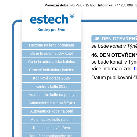
Provozní doba:
Po-Pá 8 - 15 hod
Infolinka:
777 283 009
Kotelny pro život
46. DEN OTEVŘEN
Filozofie našeho podnikání
se bude konat v Týn
Co je to automatický kotel
46. DEN OTEVŘEN
se bude konat v Tý
Co je to automatická kotelna
Více informací zde:
h
Cenové kalkulátory kotelen
Datum publikování č
Kotlíkové dotace 2026
Kontroly kotlů 2026
Automatické kotle na pelety
Automatické kotle na štěpku
Automatické kotle na obilí
Automatické kotle na uhlí
Kotle na kusové dřevo
Regulátor komínového tahu