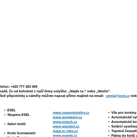
elefon: +420 777 283 009
padě, že od kohokoli z naší firmy uslyšíte: „Nejde to.“ nebo „Nevím".
Své připomínky a náměty můžete napsat přímo majiteli na email:
smeja@esel.cz
nebo
•
ESEL
www.vseprokotelny.cz
•
Vše pro koteln
•
Skupina ESEL
www.avytapeni.cz
•
Automatické vy
www.estech.cz
•
Automatické ko
•
Salon kotlů
www.gasokol.cz
•
Solární systé
www.tc-nibe.cz
• Tepelná čerpad
•
Kotle
Guntamatic
www.espedi.cz
• P
aliva do kotlů 