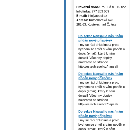
Provozní doba:
Po - Pá 8 - 15 hod
Infolinka:
777 283 009
E-mail:
info(a)esel.cz
Adresa:
Kutnohorská 678
281 63, Kostelec nad Č. lesy
Do sekce Napsali o nás / nám
přidán nový příspěvek
I my se rádi chlubíme a proto
bychom se chtěli s vámi podělit o
dopis (email), který k nám
dorazil. Všechny dopisy
naleznete na stránce
http://estech.esel.cz/napsali
Do sekce Napsali o nás / nám
přidán nový příspěvek
I my se rádi chlubíme a proto
bychom se chtěli s vámi podělit o
dopis (email), který k nám
dorazil. Všechny dopisy
naleznete na stránce
http://estech.esel.cz/napsali
Do sekce Napsali o nás / nám
přidán nový příspěvek
I my se rádi chlubíme a proto
bychom se chtěli s vámi podělit o
dopis (email), který k nám