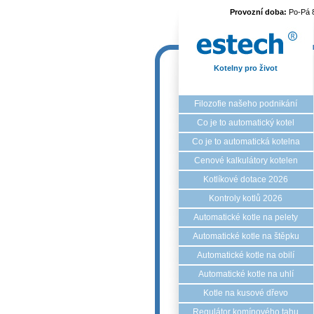
Provozní doba:
Po-Pá 
Kotelny pro život
Filozofie našeho podnikání
Co je to automatický kotel
Co je to automatická kotelna
Cenové kalkulátory kotelen
Kotlíkové dotace 2026
Kontroly kotlů 2026
Automatické kotle na pelety
Automatické kotle na štěpku
Automatické kotle na obilí
Automatické kotle na uhlí
Kotle na kusové dřevo
Regulátor komínového tahu