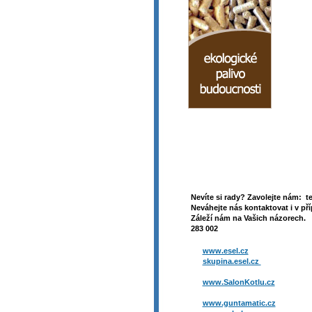
Nevíte si rady? Zavolejte nám: t
Neváhejte nás kontaktovat i v pří
Záleží nám na Vašich názorech. 
283 002
www.esel.cz
skupina.esel.cz
www.SalonKotlu.cz
www.guntamatic.cz