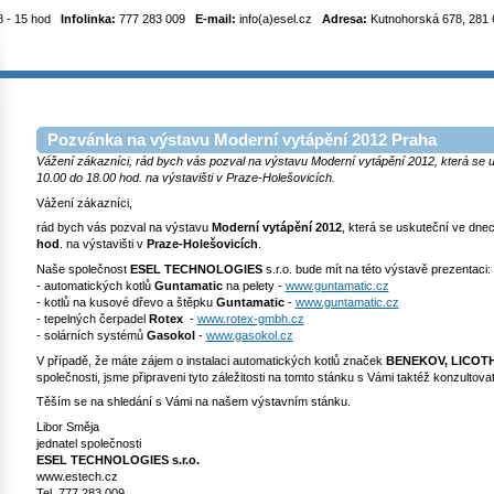
8 - 15 hod
Infolinka:
777 283 009
E-mail:
info(a)esel.cz
Adresa:
Kutnohorská 678, 281 6
Pozvánka na výstavu Moderní vytápění 2012 Praha
Vážení zákazníci, rád bych vás pozval na výstavu Moderní vytápění 2012, která se 
10.00 do 18.00 hod. na výstavišti v Praze-Holešovicích.
Vážení zákazníci,
rád bych vás pozval na výstavu
Moderní vytápění 2012
, která se uskuteční ve dne
hod
. na výstavišti v
Praze-Holešovicích
.
Naše společnost
ESEL TECHNOLOGIES
s.r.o. bude mít na této výstavě prezentaci:
- automatických kotlů
Guntamatic
na pelety -
www.guntamatic.cz
- kotlů na kusové dřevo a štěpku
Guntamatic
-
www.guntamatic.cz
- tepelných čerpadel
Rotex
-
www.rotex-gmbh.cz
- solárních systémů
Gasokol
-
www.gasokol.cz
V případě, že máte zájem o instalaci automatických kotlů značek
BENEKOV, LICOT
společnosti, jsme připraveni tyto záležitosti na tomto stánku s Vámi taktéž konzultovat
Těším se na shledání s Vámi na našem výstavním stánku.
Libor Směja
jednatel společnosti
ESEL TECHNOLOGIES s.r.o.
www.estech.cz
Tel. 777 283 009