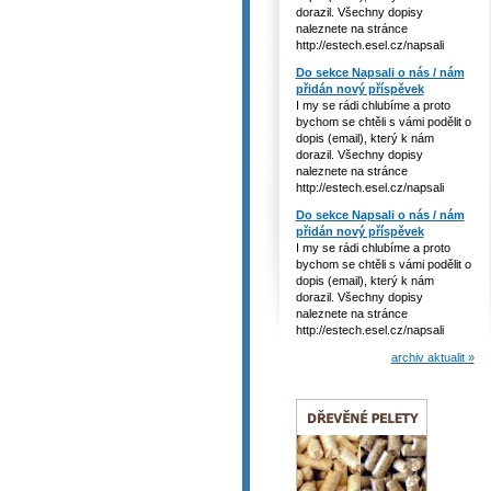
dorazil. Všechny dopisy
naleznete na stránce
http://estech.esel.cz/napsali
Do sekce Napsali o nás / nám
přidán nový příspěvek
I my se rádi chlubíme a proto
bychom se chtěli s vámi podělit o
dopis (email), který k nám
dorazil. Všechny dopisy
naleznete na stránce
http://estech.esel.cz/napsali
Do sekce Napsali o nás / nám
přidán nový příspěvek
I my se rádi chlubíme a proto
bychom se chtěli s vámi podělit o
dopis (email), který k nám
dorazil. Všechny dopisy
naleznete na stránce
http://estech.esel.cz/napsali
archiv aktualit »