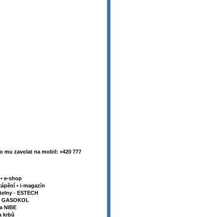
 mu zavolat na mobil: +420 777
y
•
e-shop
tápění
•
i-magazín
telny - ESTECH
my GASOKOL
la NIBE
a krbů