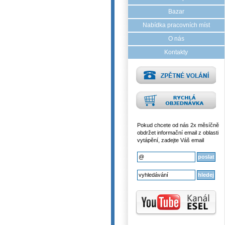
Bazar
Nabídka pracovních míst
O nás
Kontakty
Pokud chcete od nás 2x měsíčně
obdržet informační email z oblasti
vytápění, zadejte Váš email